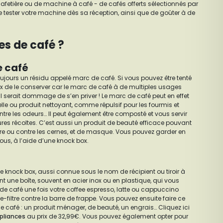
cafetière ou de machine à café - de cafés offerts sélectionnés par
 tester votre machine dès sa réception, ainsi que de goûter à de
es de café ?
e café
oujours un résidu appelé marc de café. Si vous pouvez être tenté
cieux de le conserver car le marc de café à de multiples usages
 serait dommage de s’en priver ! Le marc de café peut en effet
lle ou produit nettoyant, comme répulsif pour les fourmis et
re les odeurs… Il peut également être composté et vous servir
ures récoltes. C’est aussi un produit de beauté efficace pouvant
laire ou contre les cernes, et de masque. Vous pouvez garder en
ous, à l’aide d’une knock box.
 knock box, aussi connue sous le nom de récipient ou tiroir à
t une boîte, souvent en acier inox ou en plastique, qui vous
e café une fois votre coffee espresso, latte ou cappuccino
orte-filtre contre la barre de frappe. Vous pouvez ensuite faire ce
 café : un produit ménager, de beauté, un engrais… Cliquez ici
pliances
au prix de 32,99€. Vous pouvez également opter pour