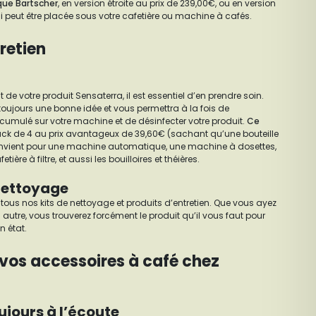
que Bartscher
, en version étroite au prix de 239,00€, ou en version
ci peut être placée sous votre cafetière ou machine à cafés.
retien
t de votre produit Sensaterra, il est essentiel d’en prendre soin.
 toujours une bonne idée et vous permettra à la fois de
accumulé sur votre machine et de désinfecter votre produit.
Ce
pack de 4 au prix avantageux de 39,60€ (sachant qu’une bouteille
, convient pour une machine automatique, une machine à dosettes,
ière à filtre, et aussi les bouilloires et théières.
 nettoyage
tous nos kits de nettoyage et produits d’entretien. Que vous ayez
utre, vous trouverez forcément le produit qu’il vous faut pour
n état.
vos accessoires à café chez
ujours à l’écoute