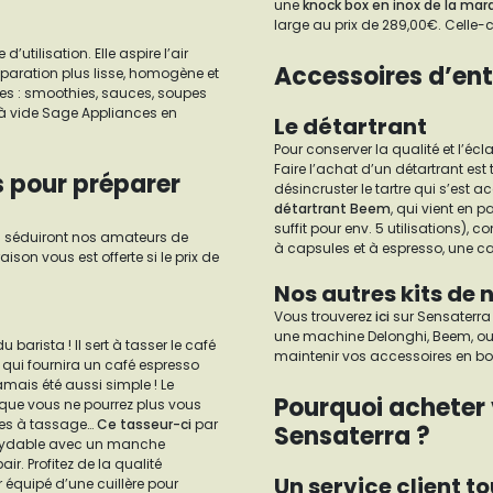
une
knock box en inox de la mar
large au prix de 289,00€. Celle-
utilisation. Elle aspire l’air
Accessoires d’ent
éparation plus lisse, homogène et
tes : smoothies, sauces, soupes
à vide Sage Appliances en
Le détartrant
Pour conserver la qualité et l’écla
Faire l’achat d’un détartrant est
s pour préparer
désincruster le tartre qui s’est 
détartrant Beem
, qui vient en 
suffit pour env. 5 utilisations)
ui séduiront nos amateurs de
à capsules et à espresso, une cafet
aison vous est offerte si le prix de
Nos autres kits de
Vous trouverez
ici
sur Sensaterra 
une machine Delonghi, Beem, ou a
barista ! Il sert à tasser le café
maintenir vos accessoires en bo
 qui fournira un café espresso
jamais été aussi simple ! Le
Pourquoi acheter 
s que vous ne pourrez plus vous
res à tassage…
Ce tasseur-ci
par
Sensaterra ?
oxydable avec un manche
r. Profitez de la qualité
Un service client to
 équipé d’une cuillère pour