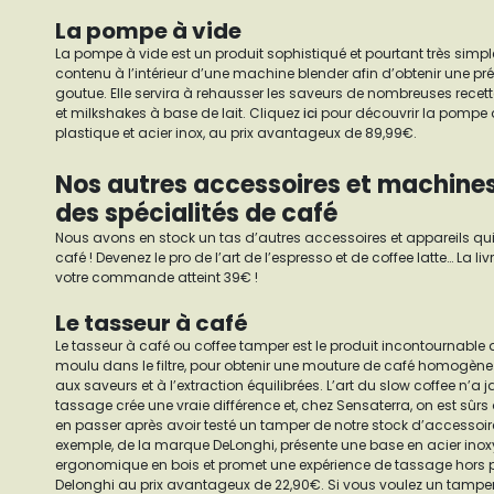
La pompe à vide
La pompe à vide est un produit sophistiqué et pourtant très simple d’
contenu à l’intérieur d’une machine blender afin d’obtenir une pr
goutue. Elle servira à rehausser les saveurs de nombreuses recet
et milkshakes à base de lait. Cliquez
ici
pour découvrir la pompe 
plastique et acier inox, au prix avantageux de 89,99€.
Nos autres accessoires et machine
des spécialités de café
Nous avons en stock un tas d’autres accessoires et appareils q
café ! Devenez le pro de l’art de l’espresso et de coffee latte… La livr
votre commande atteint 39€ !
Le tasseur à café
Le tasseur à café ou coffee tamper est le produit incontournable du 
moulu dans le filtre, pour obtenir une mouture de café homogène
aux saveurs et à l’extraction équilibrées. L’art du slow coffee n’a 
tassage crée une vraie différence et, chez Sensaterra, on est sûr
en passer après avoir testé un tamper de notre stock d’accessoi
exemple, de la marque DeLonghi, présente une base en acier in
ergonomique en bois et promet une expérience de tassage hors pai
Delonghi au prix avantageux de 22,90€. Si vous voulez un tamper