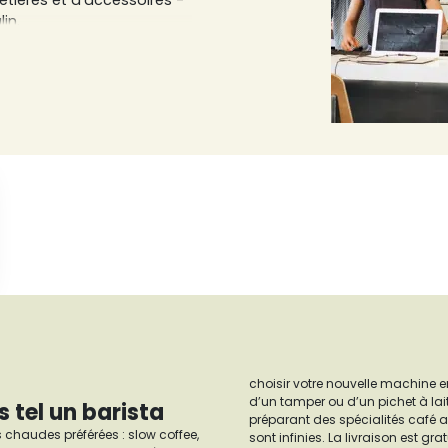
etières et d’accessoires -
lin.
r en quête de la tasse
 à café Sensaterra et
choisir votre nouvelle machine en
d’un tamper ou d’un pichet à la
 tel un barista
préparant des spécialités café au
chaudes préférées : slow coffee,
sont infinies. La livraison est gr