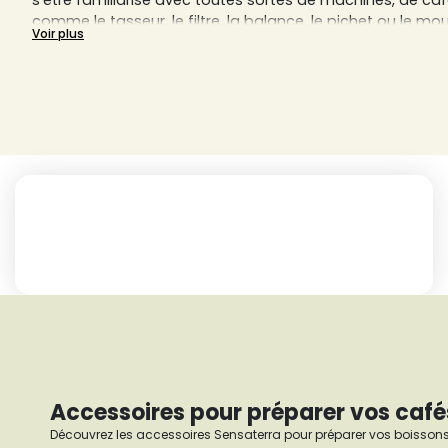
s’être familiarisé avec toutes sortes de machines, de caf
comme le tasseur, le filtre, la balance, le pichet ou le mou
Voir plus
Que vous soyez un barista professionnel ou un particulie
d’espresso parfaite, découvrez ici le stock d’accessoires
révélez vos talents de coffee expert !
Accessoires pour préparer vos cafés
Découvrez les accessoires Sensaterra pour préparer vos boissons 