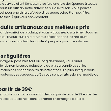
 le service client Sensaterra se fera une joie de répondre à toutes
it, un artisan, notre entreprise ou la livraison. Vous pouvez
our choisir la cafetière et les accessoires (tamper, filtre,
x, tasses…) qui vous conviendront.
duits artisanaux aux meilleurs prix
nde variété de produits, et vous y trouverez assurément tous les
u’il vous faut. En outre, nous sélectionnons les meilleurs
s offrir un produit de qualité, à prix juste pour nos artisans
s régulières
avantageux possibles tout au long de l’année, vous aurez
er de nombreuses réductions de prix saisonnières sur les
, machines et accessoires de notre stock ! En plus, lorsque vous
nsaterra, des cadeaux cafés vous sont offerts selon le modèle du
partir de 39€
t gratuite pour toute commande d’un prix de plus de 39 euros. Les
bles actuellement sont la France, l’Allemagne et l’Italie.