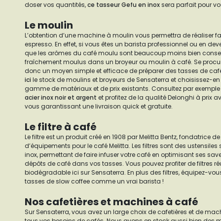
doser vos quantités,
ce tasseur Gefu en inox
sera parfait pour vo
Le moulin
L’obtention d’une machine à moulin vous permettra de réaliser fa
espresso. En effet, si vous êtes un barista professionnel ou en dev
que les arômes du café moulu sont beaucoup moins bien conser
fraîchement moulus dans un broyeur ou moulin à café. Se procur
donc un moyen simple et efficace de préparer des tasses de caf
ici
le stock de moulins et broyeurs de Sensaterra et choisissez-en
gamme de matériaux et de prix existants. Consultez par exemple
acier inox noir et argent
et profitez de la qualité Delonghi à prix 
vous garantissant une livraison quick et gratuite.
Le filtre à café
Le filtre est un produit créé en 1908 par Melitta Bentz, fondatrice d
d’équipements pour le café Melitta. Les filtres sont des ustensiles
inox, permettant de faire infuser votre café en optimisant ses save
dépôts de café dans vos tasses. Vous pouvez profiter de filtres ré
biodégradable ici sur Sensaterra. En plus des filtres, équipez-vo
tasses de slow coffee comme un vrai barista !
Nos cafetières et machines à café
Sur Sensaterra, vous avez un large choix de cafetières et de mac
tous vos besoins de cafés. Nous avons en stock aussi bien des 