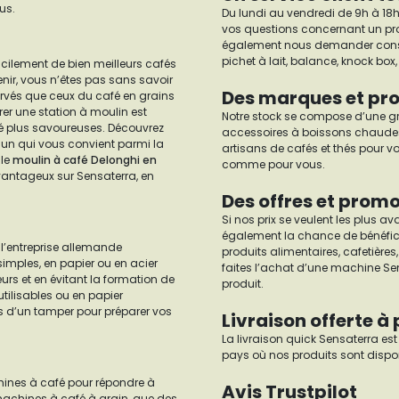
us.
Du lundi au vendredi de 9h à 18h,
vos questions concernant un produ
également nous demander conseil p
pichet à lait, balance, knock bo
cilement de bien meilleurs cafés
enir, vous n’êtes pas sans savoir
Des marques et pro
vés que ceux du café en grains
er une station à moulin est
Notre stock se compose d’une gra
é plus savoureuses. Découvrez
accessoires à boissons chaudes q
 un qui vous convient parmi la
artisans de cafés et thés pour vou
 le
moulin à café Delonghi en
comme pour vous.
avantageux sur Sensaterra, en
Des offres et promo
Si nos prix se veulent les plus 
également la chance de bénéfici
e l’entreprise allemande
produits alimentaires, cafetières
 simples, en papier ou en acier
faites l’achat d’une machine Se
urs et en évitant la formation de
produit.
utilisables ou en papier
us d’un tamper pour préparer vos
Livraison offerte à 
La livraison quick Sensaterra es
pays où nos produits sont disponi
hines à café pour répondre à
Avis Trustpilot
machines à café à grain, que des