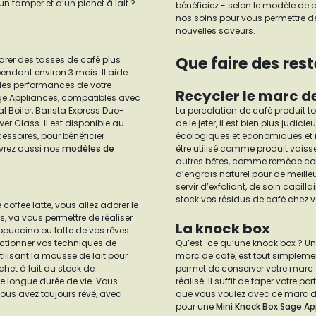
un tamper et d’un pichet à lait ?
bénéficiez - selon le modèle de 
nos soins pour vous permettre de
nouvelles saveurs.
Que faire des rest
arer des tasses de café plus
endant environ 3 mois. Il aide
 les performances de votre
Recycler le marc d
age Appliances, compatibles avec
l Boiler, Barista Express Duo-
La percolation de café produit t
er Glass. Il est disponible au
de le jeter, il est bien plus judi
ssoires, pour bénéficier
écologiques et économiques et il
uvrez aussi nos
modèles de
être utilisé comme produit vaisse
autres bêtes, comme remède cont
d’engrais naturel pour de meille
servir d’exfoliant, de soin capil
stock vos résidus de café chez v
offee latte, vous allez adorer le
es, va vous permettre de réaliser
La knock box
puccino ou latte de vos rêves
fectionner vos techniques de
Qu’est-ce qu’une knock box ? Une
tilisant la mousse de lait pour
marc de café, est tout simplemen
het à lait du stock de
permet de conserver votre marc d
e longue durée de vie. Vous
réalisé. Il suffit de taper votre p
vous avez toujours rêvé, avec
que vous voulez avec ce marc de
pour une
Mini Knock Box Sage Ap