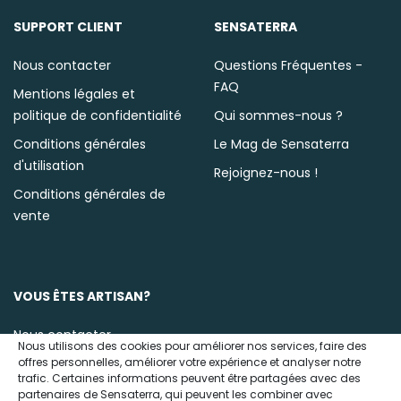
SUPPORT CLIENT
SENSATERRA
Nous contacter
Questions Fréquentes -
FAQ
Mentions légales et
politique de confidentialité
Qui sommes-nous ?
Conditions générales
Le Mag de Sensaterra
d'utilisation
Rejoignez-nous !
Conditions générales de
vente
VOUS ÊTES ARTISAN?
Nous contacter
Nous utilisons des cookies pour améliorer nos services, faire des
offres personnelles, améliorer votre expérience et analyser notre
trafic. Certaines informations peuvent être partagées avec des
partenaires de Sensaterra, qui peuvent les combiner avec