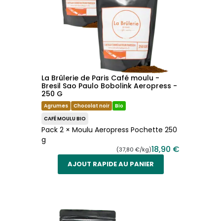
La Brûlerie de Paris Café moulu -
Bresil Sao Paulo Bobolink Aeropress -
250 G
Agrumes
Chocolat noir
Bio
CAFÉ MOULU BIO
Pack 2 × Moulu Aeropress Pochette 250
g
18,90 €
(37,80 €/kg)
AJOUT RAPIDE AU PANIER