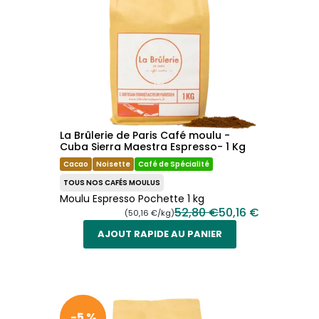
La Brûlerie de Paris Café moulu -
Cuba Sierra Maestra Espresso- 1 Kg
Cacao
Noisette
Café de Spécialité
TOUS NOS CAFÉS MOULUS
Moulu Espresso Pochette 1 kg
52,80 €
50,16 €
(50,16 €/kg)
AJOUT RAPIDE AU PANIER
-5 %