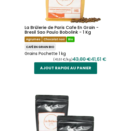
La Brûlerie de Paris Cafe En Grain -
Bresil Sao Paulo Bobolink - 1 Kg
Agrumes
Chocolat noir
Bio
CAFÉ EN GRAIN BIO
Grains Pochette 1 kg
43,80 €
41,61 €
(41,61 €/kg)
AJOUT RAPIDE AU PANIER