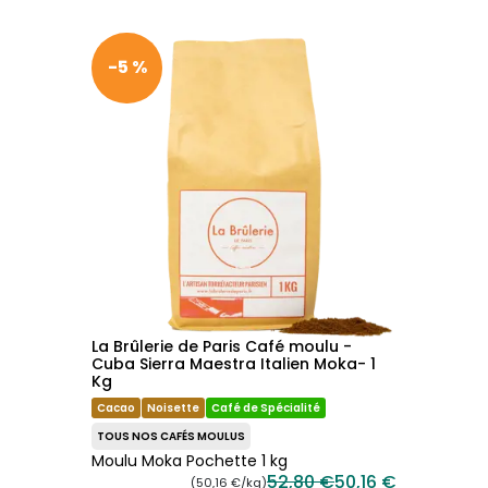
-5 %
La Brûlerie de Paris Café moulu -
Cuba Sierra Maestra Italien Moka- 1
Kg
Cacao
Noisette
Café de Spécialité
TOUS NOS CAFÉS MOULUS
Moulu Moka Pochette 1 kg
52,80 €
50,16 €
(50,16 €/kg)