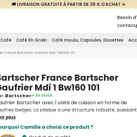
🚚 LIVRAISON GRATUITE À PARTIR DE 39 € D'ACHAT ☕
Besoin d
contact
 Café
Café En Grain
Café moulu, Capsules, Dosettes
Acc
er France Bartscher Gaufrier Mdi 1 Bw160 101
Bartscher France Bartscher
aufrier Mdi 1 Bw160 101
ar
Bartscher
✔ En stock
aufrier Bartscher avec 1 unité de cuisson en forme de
aufres belges. La plaque a une structure robuste, puissan
t facile à utiliser grâce aux réglages indépendants, au
ir plus
inuteur et au signal sonore. Ce produit ne convient pas à
ourquoi Camille a choisi ce produit ?
sage professionnel prolongé.