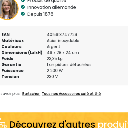
Produit de qualité
Innovation allemande
Depuis 1876
EAN
4015613747729
Matériaux
Acier inoxydable
Couleurs
Argent
Dimensions (LxlxH)
46 x 28 x 24 cm
Poids
23,35 kg
Garantie
1 an pièces détachées
Puissance
2 200 W
Tension
230 V
 savoir plus :
Bartscher
Tous nos Accessoires café et thé
Découvrez d'autres
produi