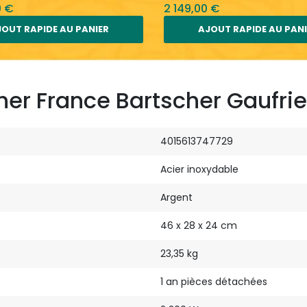
0 €
2 149,00 €
OUT RAPIDE AU PANIER
AJOUT RAPIDE AU PAN
er France Bartscher Gaufrier
4015613747729
Acier inoxydable
Argent
46 x 28 x 24 cm
23,35 kg
1 an pièces détachées