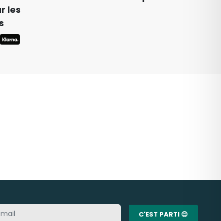
r les
s
C'EST PARTI 😊