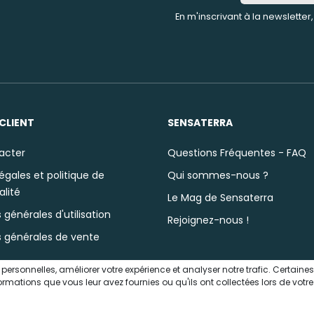
En m'inscrivant à la newsletter
CLIENT
SENSATERRA
acter
Questions Fréquentes - FAQ
égales et politique de
Qui sommes-nous ?
alité
Le Mag de Sensaterra
 générales d'utilisation
Rejoignez-nous !
s générales de vente
s personnelles, améliorer votre expérience et analyser notre trafic. Certai
ations que vous leur avez fournies ou qu'ils ont collectées lors de votre u