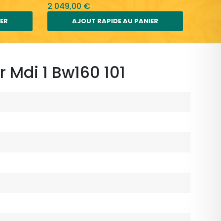
2 049,00 €
1 879
IER
AJOUT RAPIDE AU PANIER
 Mdi 1 Bw160 101