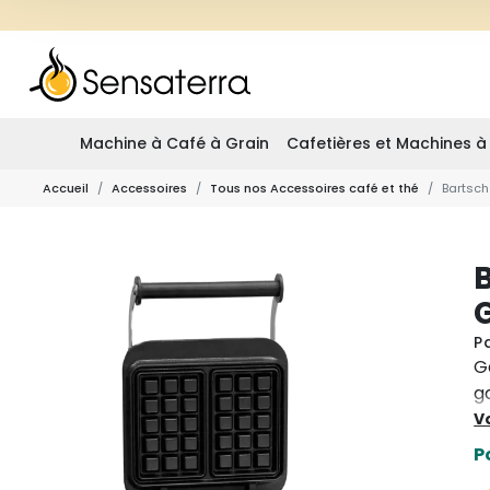
Machine à Café à Grain
Cafetières et Machines à
Accueil
Accessoires
Tous nos Accessoires café et thé
Bartsch
G
P
G
g
e
Vo
m
P
u