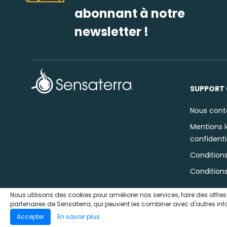
abonnant à notre
newsletter !
SUPPORT 
Nous cont
Mentions l
confidenti
Conditions
Condition
Nous utilisons des cookies pour améliorer nos services, faire des offre
partenaires de Sensaterra, qui peuvent les combiner avec d'autres inform
© 2020 Sensaterra
Accepter
En savoir plus