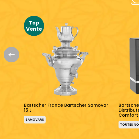
Top
Vente
chine
Bartscher France Bartscher Samovar
Bartsche
15 L
Distribu
Comfort
SAMOVARS
TOUTES NOS