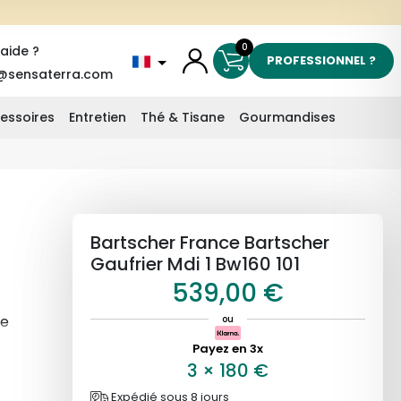
0
'aide ?
PROFESSIONNEL ?
@sensaterra.com
essoires
Entretien
Thé & Tisane
Gourmandises
Bartscher France Bartscher
Gaufrier Mdi 1 Bw160 101
539,00 €
te
ou
Payez en 3x
 un
3
×
180
€
Expédié sous 8 jours