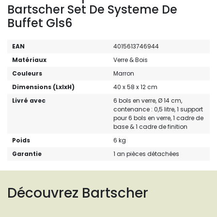
Bartscher Set De Systeme De
Buffet Gls6
EAN
4015613746944
Matériaux
Verre & Bois
Couleurs
Marron
Dimensions (LxlxH)
40 x 58 x 12 cm
Livré avec
6 bols en verre, Ø 14 cm,
contenance : 0,5 litre, 1 support
pour 6 bols en verre, 1 cadre de
base & 1 cadre de finition
Poids
6 kg
Garantie
1 an pièces détachées
Découvrez Bartscher