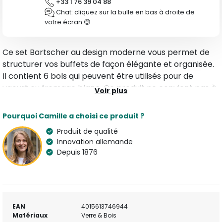
+33 1 76 39 04 88
Chat: cliquez sur la bulle en bas à droite de
votre écran 😊
Ce set Bartscher au design moderne vous permet de
structurer vos buffets de façon élégante et organisée.
Il contient 6 bols qui peuvent être utilisés pour de
yaourt ou fromage blanc. Ce produit ne convient pas à
Voir plus
un usage professionnel prolongé.
En savoir plus :
Pourquoi Camille a choisi ce produit ?
Bartscher
Tous nos Accessoires café et thé
Produit de qualité
Innovation allemande
Depuis 1876
EAN
4015613746944
Matériaux
Verre & Bois