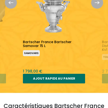
Bartscher France Bartscher
Bar
s
Samovar 15 L
Dis
Kv1
SAMOVARS
TOU
1 798,00 €
2 
AJOUT RAPIDE AU PANIER
Caractéristiques Bartscher France