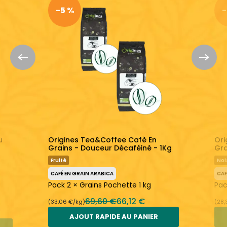
LÉGER
ÉQUILIBRÉ
FORT
ACIDE
ÉQUILIBRÉ
AMER
-5 %
-
Un café plutôt léger et équilibré
Fraîchement torréfié
En savoir plus :
Origines Tea&Coffee
Café en Grain Arabica
u
Origines Tea&Coffee Cafè En
Ori
Grains - Douceur Décaféiné - 1Kg
Gra
Fruité
Noi
CAFÉ EN GRAIN ARABICA
CAF
Pack 2 × Grains Pochette 1 kg
Pac
69,60 €
66,12 €
(33,06 €/kg)
(28,
AJOUT RAPIDE AU PANIER