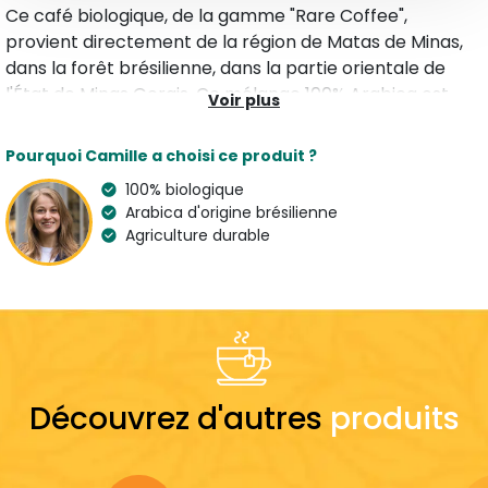
Ce café biologique, de la gamme "Rare Coffee",
provient directement de la région de Matas de Minas,
dans la forêt brésilienne, dans la partie orientale de
l'État de Minas Gerais. Ce mélange 100% Arabica est
Voir plus
cultivé dans des zones montagneuses irrégulières, à
une altitude de 1 000 mètres. Le climat doux de la région
Pourquoi Camille a choisi ce produit ?
en fait un café doux et très peu acide. Dans cette
100% biologique
production, des alternatives écologiques ont été mises
Arabica d'origine brésilienne
en œuvre afin de cultiver de manière respectueuse de
Agriculture durable
la terre, comme l'utilisation de panneaux solaires ou la
plantation d'arbres.
Caractéristiques
Type
Arômes
Café en Grain Arabica
Fruité
Découvrez d'autres
produits
Variété
Pays de l'artisan
100 % Arabica
France