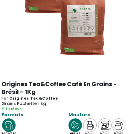
Origines Tea&Coffee Cafè En Grains -
Brésil - 1Kg
Par
Origines Tea&Coffee
Grains Pochette 1 kg
✔ En stock
Formats :
Mouture :
POCHETTE
GRAINS
MOULU
MOULU
MOULU