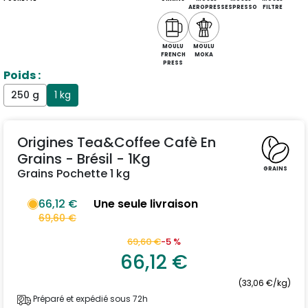
AEROPRESS
ESPRESSO
FILTRE
MOULU
MOULU
FRENCH
MOKA
PRESS
Poids :
250 g
1 kg
Origines Tea&Coffee Cafè En
Grains - Brésil - 1Kg
GRAINS
Grains Pochette 1 kg
66,12 €
Une seule livraison
69,60 €
69,60 €
-5 %
66,12 €
(33,06 €/kg)
Préparé et expédié sous 72h