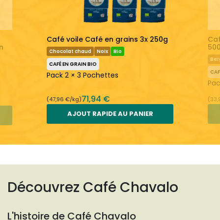
Café voile Café en grains 3x 250g
Caf
n
500
Chocolat chaud
Noix
Bio
Be
CAFÉ EN GRAIN BIO
CAF
Pack 2 × 3 Pochettes
Pac
71,94 €
(47,96 €/kg)
(33,
AJOUT RAPIDE AU PANIER
Découvrez Café Chavalo
L'histoire de Café Chavalo