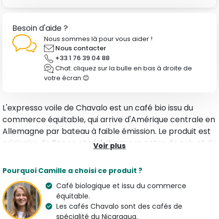
Besoin d'aide ?
Nous sommes là pour vous aider !
Nous contacter
+33 1 76 39 04 88
Chat: cliquez sur la bulle en bas à droite de
votre écran 😊
L'expresso voile de Chavalo est un café bio issu du
commerce équitable, qui arrive d'Amérique centrale en
Allemagne par bateau à faible émission. Le produit est
originaire de Boaco et séduit par ses notes de noix et de
Voir plus
chocolat.
Pourquoi Camille a choisi ce produit ?
Caractéristiques
Café biologique et issu du commerce
Type
Arômes
équitable.
Café en Grain Bio
Chocolat chaud & Noix
Les cafés Chavalo sont des cafés de
Variété
spécialité du Nicaragua.
Origine