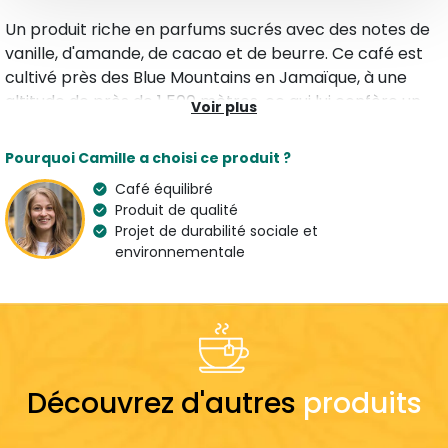
Un produit riche en parfums sucrés avec des notes de
vanille, d'amande, de cacao et de beurre. Ce café est
cultivé près des Blue Mountains en Jamaïque, à une
altitude de près de 1 500 mètres, ce qui lui confère un
Voir plus
corps moyen et une acidité bien équilibrée.
Pourquoi Camille a choisi ce produit ?
Caractéristiques
Café équilibré
Type
Arômes
Produit de qualité
Tous nos Cafés Moulus
Cacao, Amande & Vanille
Projet de durabilité sociale et
Origine
environnementale
Altitude
Jamaïque
1500 m
Pays de l'artisan
Italy
Suggestion de préparation
Découvrez d'autres
produits
Dose
7 g