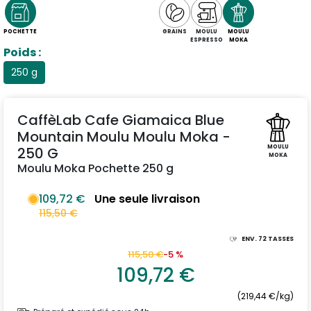
POCHETTE
GRAINS
MOULU
MOULU
ESPRESSO
MOKA
Poids :
250 g
CaffèLab Cafe Giamaica Blue
Mountain Moulu Moulu Moka -
MOULU
250 G
MOKA
Moulu Moka Pochette 250 g
109,72 €
Une seule livraison
115,50 €
ENV.
72
TASSES
115,50 €
-5 %
109,72 €
(219,44 €/kg)