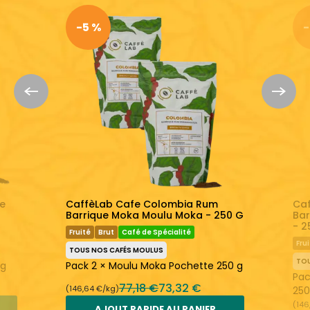
LÉGER
ÉQUILIBRÉ
FORT
ACIDE
ÉQUILIBRÉ
AMER
-5 %
-
Un café parfaitement équilibré
Fraîchement torréfié
En savoir plus :
CaffèLab
Tous nos Cafés Moulus
e
CaffèLab Cafe Colombia Rum
Ca
Barrique Moka Moulu Moka - 250 G
Bar
- 2
Fruité
Brut
Café de Spécialité
Fru
TOUS NOS CAFÉS MOULUS
TOU
kg
Pack 2 × Moulu Moka Pochette 250 g
Pac
77,18 €
73,32 €
(146,64 €/kg)
250
(146
AJOUT RAPIDE AU PANIER