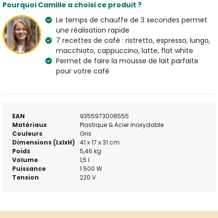
expérience personnelles la machine a 8 niveaux de
Pourquoi Camille a choisi ce produit ?
texture et 11 réglages de température du lait. Avec
Le temps de chauffe de 3 secondes permet
cette machine, vous obtenez également un pichet de
une réalisation rapide
lait.
7 recettes de café : ristretto, espresso, lungo,
macchiato, cappuccino, latte, flat white
En savoir plus :
Sage Appliances
Machine Espresso
Permet de faire la mousse de lait parfaite
pour votre café
EAN
9355973008555
Matériaux
Plastique & Acier inoxydable
Couleurs
Gris
Dimensions (LxlxH)
41 x 17 x 31 cm
Poids
5,46 kg
Volume
1,5 l
Puissance
1 500 W
Tension
220 V