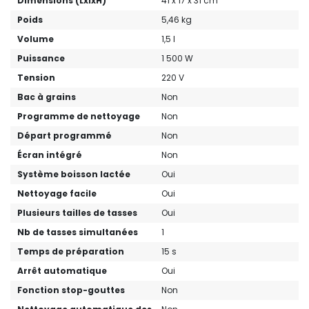
Dimensions (LxlxH)
41 x 17 x 31 cm
Poids
5,46 kg
Volume
1,5 l
Puissance
1 500 W
Tension
220 V
Bac à grains
Non
Programme de nettoyage
Non
Départ programmé
Non
Écran intégré
Non
Système boisson lactée
Oui
Nettoyage facile
Oui
Plusieurs tailles de tasses
Oui
Nb de tasses simultanées
1
Temps de préparation
15 s
Arrêt automatique
Oui
Fonction stop-gouttes
Non