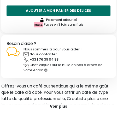
AJOUTER À MON PANIER DES DÉLICES
Paiement sécurisé
Payez en 3 fois sans frais
Besoin d'aide ?
Nous sommes là pour vous aider !
Nous contacter
+33 1 76 39 04 88
Chat: cliquez sur la bulle en bas à droite de
votre écran 😊
Offrez-vous un café authentique qui a le même goût
que le café d'à côté. Pour vous offrir un café de type
latte de qualité professionnelle, Creatista plus a une
buse vapeur automatique, qui vous permet de créer un
Voir plus
lait à la texture et température idéale. Pour une