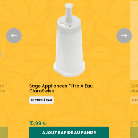
ro
Sage Appliances Filtre A Eau
SAG
ble
ClaroSwiss
Mac
FILTRES À EAU
MAC
15,99 €
2 
AJOUT RAPIDE AU PANIER