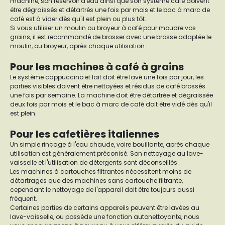
machine, son réservoir d'eau ainsi que son système café doivent
être dégraissés et détartrés une fois par mois et le bac à marc de
café est à vider dès qu'il est plein ou plus tôt.
Si vous utiliser un moulin ou broyeur à café pour moudre vos
grains, il est recommandé de brosser avec une brosse adaptée le
moulin, ou broyeur, après chaque utilisation.
Pour les machines à café à grains
Le système cappuccino et lait doit être lavé une fois par jour, les
parties visibles doivent être nettoyées et résidus de café brossés
une fois par semaine. La machine doit être détartrée et dégraissée
deux fois par mois et le bac à marc de café doit être vidé dès qu'il
est plein.
Pour les cafetières italiennes
Un simple rinçage à l'eau chaude, voire bouillante, après chaque
utilisation est généralement préconisé. Son nettoyage au lave-
vaisselle et l'utilisation de détergents sont déconseillés.
Les machines à cartouches filtrantes nécessitent moins de
détartrages que des machines sans cartouche filtrante,
cependant le nettoyage de l'appareil doit être toujours aussi
fréquent.
Certaines parties de certains appareils peuvent être lavées au
lave-vaisselle, ou possède une fonction autonettoyante, nous