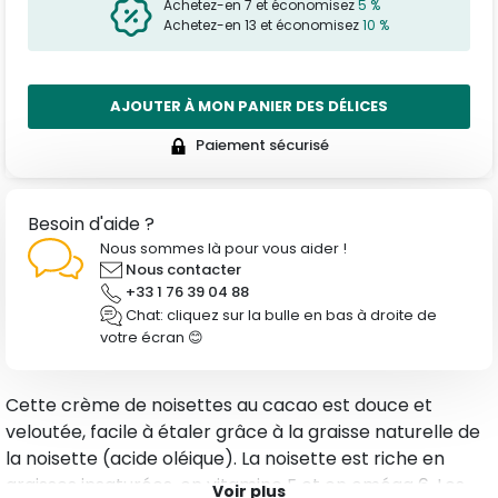
Achetez-en 7 et économisez
5 %
Achetez-en 13 et économisez
10 %
AJOUTER À MON PANIER DES DÉLICES
Paiement sécurisé
Besoin d'aide ?
Nous sommes là pour vous aider !
Nous contacter
+33 1 76 39 04 88
Chat: cliquez sur la bulle en bas à droite de
votre écran 😊
Cette crème de noisettes au cacao est douce et
veloutée, facile à étaler grâce à la graisse naturelle de
la noisette (acide oléique). La noisette est riche en
graisses insaturées, en vitamine E et en oméga 6. Les
Voir plus