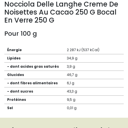
Nocciola Delle Langhe Creme De
Noisettes Au Cacao 250 G Bocal
En Verre 250 G
Pour 100 g
Énergie
2 287 kJ (537 kCal)
Lipides
34,9 g
- dont acides gras saturés
3,9 g
Glucides
46,7 g
- dont fibres alimentaires
6,1 g
- dont sucres
43,3 g
Protéines
9,5 g
Sel
0,01 g