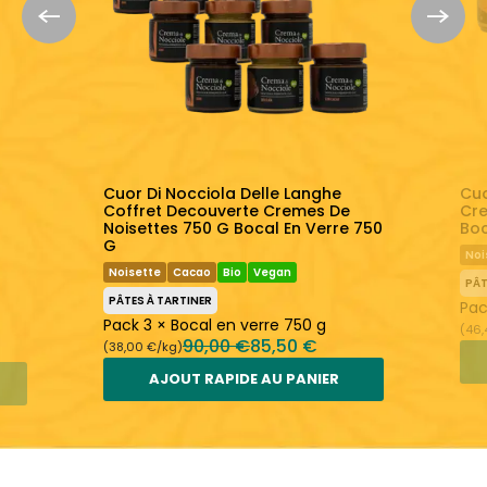
Cuor Di Nocciola Delle Langhe
Cuo
Coffret Decouverte Cremes De
Cre
Noisettes 750 G Bocal En Verre 750
Boc
G
Noi
Noisette
Cacao
Bio
Vegan
PÂT
PÂTES À TARTINER
Pac
Pack 3 × Bocal en verre 750 g
(46,
90,00 €
85,50 €
(38,00 €/kg)
AJOUT RAPIDE AU PANIER