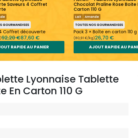
te Saveurs 4 Coffret
Chocolat Praline Rose Boite 
rte
Carton 110 G
nde
Lait
Amande
OS GOURMANDISES
TOUTES NOS GOURMANDISES
 4 Coffret découverte
Pack 3 × Boîte en carton 110 g
92,20 €
87,60 €
26,70 €
)
(80,91 €/kg)
OUT RAPIDE AU PANIER
AJOUT RAPIDE AU PAN
lette Lyonnaise Tablette
e En Carton 110 G