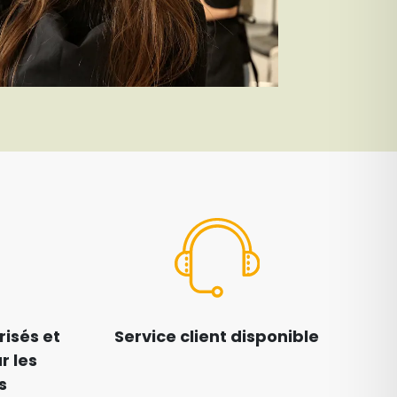
isés et
Service client disponible
r les
s