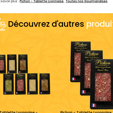
 savoir plus :
Pichon - Tablette Lyonnaise
Toutes nos Gourmandises
Découvrez d'autres
produi
 Tablette Lyonnaise -
Pichon - Tablette Lyonnaise