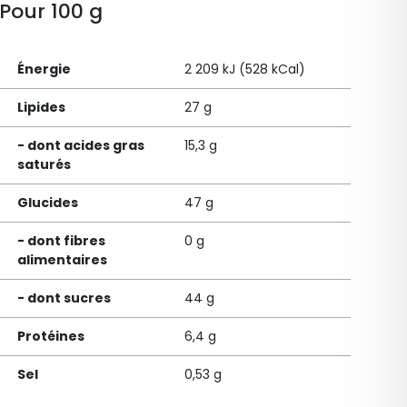
Pour 100 g
Énergie
2 209 kJ (528 kCal)
Lipides
27 g
- dont acides gras
15,3 g
saturés
Glucides
47 g
- dont fibres
0 g
alimentaires
- dont sucres
44 g
Protéines
6,4 g
Sel
0,53 g