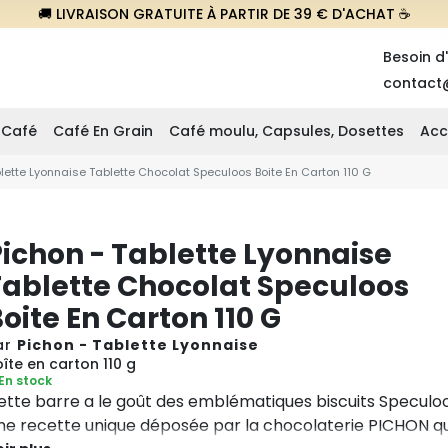
🚚 LIVRAISON GRATUITE À PARTIR DE 39 € D'ACHAT ☕
Besoin d
contact
 Café
Café En Grain
Café moulu, Capsules, Dosettes
Acc
lette Lyonnaise Tablette Chocolat Speculoos Boite En Carton 110 G
Pichon - Tablette Lyonnaise
Tablette Chocolat Speculoos
oite En Carton 110 G
ar
Pichon - Tablette Lyonnaise
îte en carton 110 g
En stock
ette barre a le goût des emblématiques biscuits Speculoo
ne recette unique déposée par la chocolaterie PICHON qu