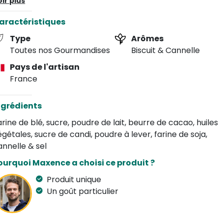
ous permet d'apprécier le goût des biscuits typiques
ir plus
élangé à celui du chocolat. Faites-en l'expérience!
aractéristiques
Type
Arômes
Toutes nos Gourmandises
Biscuit & Cannelle
Pays de l'artisan
France
ngrédients
arine de blé, sucre, poudre de lait, beurre de cacao, huiles
égétales, sucre de candi, poudre à lever, farine de soja,
annelle & sel
ourquoi Maxence a choisi ce produit ?
Produit unique
Un goût particulier