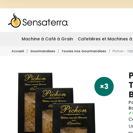
Machine à Café à Grain
Cafetières et Machines à
Accueil
Gourmandises
Toutes nos Gourmandises
Pichon - Tab
×3
B
P
Bo
✔ 
C
U