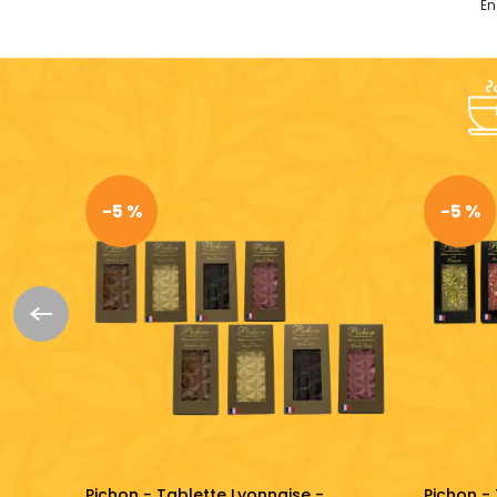
En
-5 %
-5 %
iangle
Pichon - Tablette Lyonnaise -
Pichon -