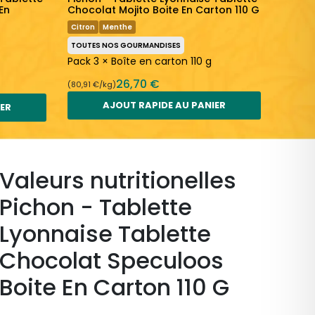
En
Chocolat Mojito Boite En Carton 110 G
Chocol
80 G
Citron
Menthe
Lait
B
TOUTES NOS GOURMANDISES
TOUTES
Pack 3 × Boîte en carton 110 g
Pack 2
26,70 €
(80,91 €/kg)
(98,75 €
AJOUT RAPIDE AU PANIER
IER
Valeurs nutritionelles
Pichon - Tablette
Lyonnaise Tablette
Chocolat Speculoos
Boite En Carton 110 G