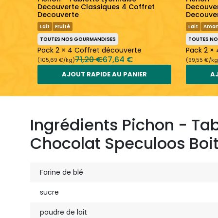
Decouverte Classiques 4 Coffret
Decouver
Decouverte
Decouve
Lait
Fruité
Lait
Ama
TOUTES NOS GOURMANDISES
TOUTES N
Pack 2 × 4 Coffret découverte
Pack 2 ×
71,20 €
67,64 €
(105,69 €/kg)
(99,55 €/kg
AJOUT RAPIDE AU PANIER
AJ
Ingrédients Pichon - Tab
Chocolat Speculoos Boit
Farine de blé
sucre
poudre de lait