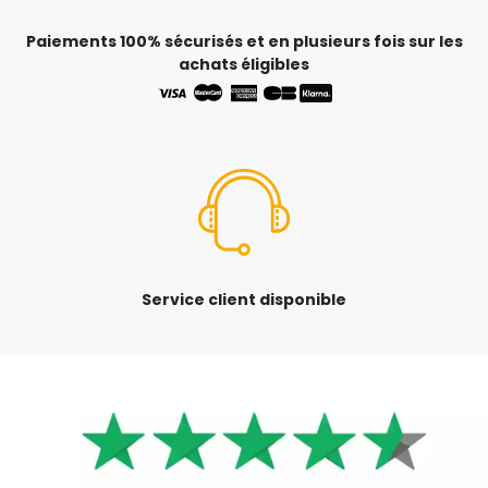
Paiements 100% sécurisés et en plusieurs fois sur les
achats éligibles
Service client disponible