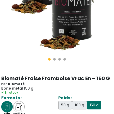
Biomaté Fraise Framboise Vrac En - 150 G
Par
Biomaté
Boîte métal 150 g
✔ En stock
Formats :
Poids :
50 g
100 g
150 g
BOÎTE
POCHETTE