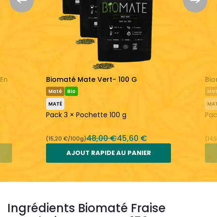
journée
3,75 g - 25 cl
Avant 17h
En savoir plus :
Biomaté
Maté
 En
Biomaté Mate Vert- 100 G
Bio
Maté
Bio
Ma
MATÉ
MA
Pack 3 × Pochette 100 g
Pac
48,00 €
45,60 €
(15,20 €/100g)
(14,
AJOUT RAPIDE AU PANIER
Ingrédients Biomaté Fraise