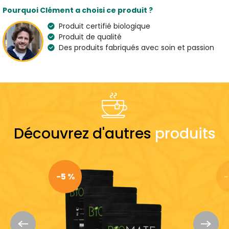
Pourquoi Clément a choisi ce produit ?
Type
Arômes
Maté
Hibiscus
Produit certifié biologique
Produit de qualité
Origine
Bio
Des produits fabriqués avec soin et passion
Burkina Faso & Brésil
Propriétés
Pays de l'artisan
Anti-inflammatoire &
France
Antioxydant
Ingrédients
Découvrez d'autres
produits
Mate bio & Hibiscus bio
Suggestion de préparation
Temps d'infusion
Température
-5 %
-
10 minutes
80 °C
Moment de la
Dose
journée
3 g - 33 cl
Avant 17h