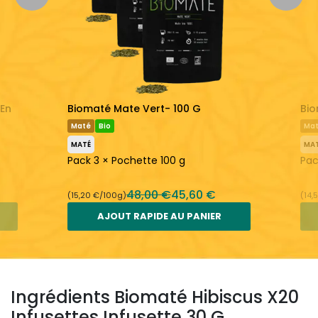
En savoir plus :
Biomaté
Maté
 En
Biomaté Mate Vert- 100 G
Bio
Maté
Bio
Ma
MATÉ
MA
Pack 3 × Pochette 100 g
Pac
48,00 €
45,60 €
(15,20 €/100g)
(14,
AJOUT RAPIDE AU PANIER
Ingrédients Biomaté Hibiscus X20
Infusettes Infusette 30 G