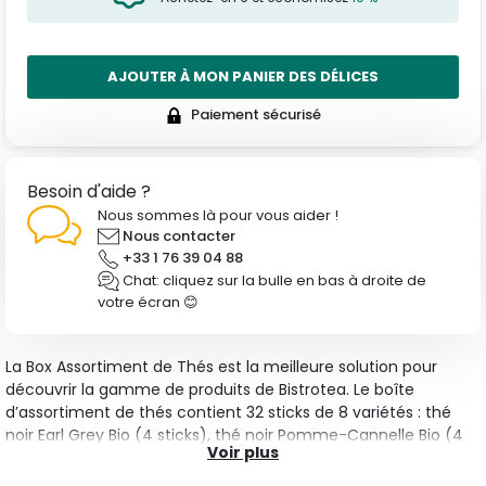
AJOUTER À MON PANIER DES DÉLICES
Paiement sécurisé
Besoin d'aide ?
Nous sommes là pour vous aider !
Nous contacter
+33 1 76 39 04 88
Chat: cliquez sur la bulle en bas à droite de
votre écran 😊
La Box Assortiment de Thés est la meilleure solution pour
découvrir la gamme de produits de Bistrotea. Le boîte
d’assortiment de thés contient 32 sticks de 8 variétés : thé
noir Earl Grey Bio (4 sticks), thé noir Pomme-Cannelle Bio (4
Voir plus
sticks), thé Vanille-Pêche (4 sticks), thé Fraise (4 sticks), thé
Jasmin-Lotus (4 sticks), thé vert Citronnelle (4 sticks), thé