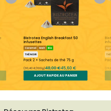
Avant 17h
En savoir plus :
Bistrotea
Thé Noir
e
Bistrotea English Breakfast 50
Bis
infusettes
inf
Caramel
Malt
Bio
Ag
THÉ NOIR
THÉ
Pack 2 × Sachets de thé 75 g
Pac
48,00 €
45,60 €
(30,40 €/100g)
(29,
AJOUT RAPIDE AU PANIER