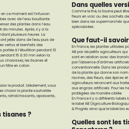
Dans quelles vers
Comme le thé, la tisane peut être
se en ce moment est l’infusion.
fleurs en vrac ou des sachets de
rbes avec de l’eau bouillante.
bien dans les supermarchés que 
 versez des plantes dans l’eau
spécialisées.
 dix minutes. Après, il y a la
ndant plusieurs heures. La
Que faut-il savoir 
sont jetés dans de l'eau puis de
des vertus et bienfaits des
En France, les plantes utilisées 
s portée à l’ébullition pendant 10
AB par de petits agriculteurs q
 pendant 15 à 30 min selon la
sont en relation avec des transfo
 choisissez, les tisanes et
par l'absence d'arômes artificiel
un filtre en coton.
conventionnelle. Dans les produit
de la plante qui donne son nom au
racines, des fleurs, des épices et p
agriculteurs renoncent aux trait
oisir le produit. Idéalement, vous
aux engrais artificiels. Pour les
ez choisir la plante souhaitée
protégées de manière ciblée.
ants, rafraîchissants, apaisants,
En France il y a différents labe
le label AB (Agriculture Biologiqu
& Progrès ainsi que le label bio
s tisanes ?
Quelles sont les t