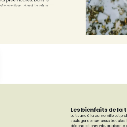
ets préemballés. Dans le
réparation, dont la plus
rsée sur la tisane et on
érentes et apprenez des
Les bienfaits de la
La tisane à la camomille est pro
soulager de nombreux troubles.
décongestionnante, apaisante, an