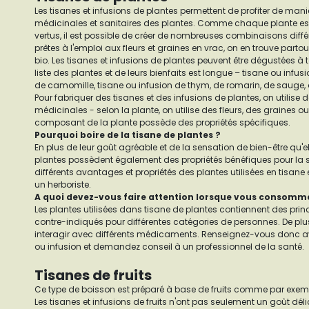
Les tisanes et infusions de plantes permettent de profiter de man
médicinales et sanitaires des plantes. Comme chaque plante es
vertus, il est possible de créer de nombreuses combinaisons différ
prêtes à l'emploi aux fleurs et graines en vrac, on en trouve pa
bio. Les tisanes et infusions de plantes peuvent être dégustées à
liste des plantes et de leurs bienfaits est longue – tisane ou infus
de camomille, tisane ou infusion de thym, de romarin, de sauge, de
Pour fabriquer des tisanes et des infusions de plantes, on utilise
médicinales - selon la plante, on utilise des fleurs, des graines 
composant de la plante possède des propriétés spécifiques.
Pourquoi boire de la tisane de plantes ?
En plus de leur goût agréable et de la sensation de bien-être qu'el
plantes possèdent également des propriétés bénéfiques pour la sa
différents avantages et propriétés des plantes utilisées en tisane
un herboriste.
A quoi devez-vous faire attention lorsque vous consommez
Les plantes utilisées dans tisane de plantes contiennent des princ
contre-indiqués pour différentes catégories de personnes. De plus
interagir avec différents médicaments. Renseignez-vous donc 
ou infusion et demandez conseil à un professionnel de la santé.
Tisanes de fruits
Ce type de boisson est préparé à base de fruits comme par exempl
Les tisanes et infusions de fruits n'ont pas seulement un goût déli