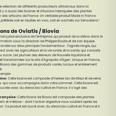
 sélection de différents producteurs artisanaux dans la
il y a aussi des tisanes et infusions fabriquées des plantes
ar des artisans de France. Un véritable produit Made in France.
préférée soit en feuilles en vrac, soit en sachets sur Sensaterra !
ions de Oviatis / Biovia
ançaise exclusive de l'entreprise, qui produit de la stévia dans le
rmation sous la direction de Philippe Boutie et de son équipe.
é fondée sur deux principes fondamentaux : l'agroécologie, qui
ect avec les agriculteurs et la vie rurale, et la sante, qui consiste
au sucre. Les plumes des éleveurs de Nouvelle Aquitaine et
et transformées sur le site d'Agropolis d'Agen. Unique en France,
Biovia des gammes de produits variés, locaux et entièrement
é.
xemple :
aise
:
Cette tisane est composée d’herbes bio de tilleul et de reine
nte qui vous accompagne dans votre sommeil. Cette tisane est
crée avec du stevia bio cultivé en France. Il s’agit des
Française
:
Cette tisane de Biovia est composée des plantes
arin et mélisse - dont l’action digestive vous soutient après les
n. Ce produit est sucré avec du stevia bio cultivé en France et il