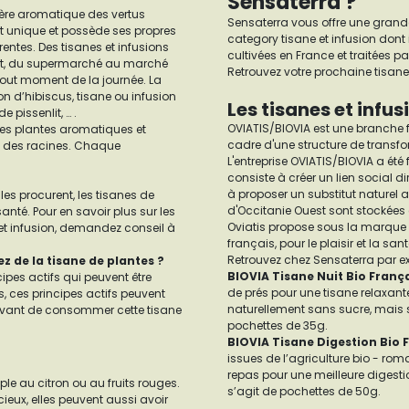
Sensaterra ?
ière aromatique des vertus
Sensaterra vous offre une grande
t unique et possède ses propres
category tisane et infusion dont 
entes. Des tisanes et infusions
cultivées en France et traitées p
rtout, du supermarché au marché
Retrouvez votre prochaine tisane 
 tout moment de la journée. La
ion d’hibiscus, tisane ou infusion
Les tisanes et infus
 pissenlit, … .
OVIATIS/BIOVIA est une branche fr
 des plantes aromatiques et
cadre d'une structure de transfo
ou des racines. Chaque
L'entreprise OVIATIS/BIOVIA a ét
consiste à créer un lien social dir
à proposer un substitut naturel 
les procurent, les tisanes de
d'Occitanie Ouest sont stockées 
nté. Pour en savoir plus sur les
Oviatis propose sous la marque 
 et infusion, demandez conseil à
français, pour le plaisir et la sant
Retrouvez chez Sensaterra par e
 de la tisane de plantes ?
BIOVIA Tisane Nuit Bio Franç
ipes actifs qui peuvent être
de prés pour une tisane relaxa
, ces principes actifs peuvent
naturellement sans sucre, mais su
avant de consommer cette tisane
pochettes de 35g.
BIOVIA Tisane Digestion Bio 
issues de l’agriculture bio - rom
repas pour une meilleure digestio
e au citron ou au fruits rouges.
s’agit de pochettes de 50g.
cieux, elles peuvent aussi avoir