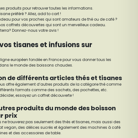
es produits pour retrouver toutes les informations.
sane préféré ? Allez, add to cart !
adeau pour vos proches qui sont amateurs de thé ou de café ?
nos coffrets découvertes qui sont un merveilleux cadeau.
terra? Donnez-nous votre avis !
vos tisanes et infusions sur
n ligne européen fondée en France pour vous donner tous les
n dans le monde des boissons chaudes.
n de différents articles thés et tisanes
vous offre également d’autres produits de la catégorie thé comme
n différents formats comme des sachets, des pochettes, etc.
écider, essayez un coffret découverte !
utres produits du monde des boisson
r prix
 ne trouverez pas seulement des thés et tisanes, mais aussi des
at vegan, des délices sucrés et également des machines à café
ines et des accessoires de table.