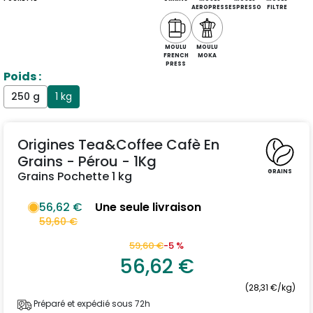
AEROPRESS
ESPRESSO
FILTRE
MOULU
MOULU
FRENCH
MOKA
PRESS
Poids :
250 g
1 kg
Origines Tea&Coffee Cafè En
Grains - Pérou - 1Kg
GRAINS
Grains Pochette 1 kg
56,62 €
Une seule livraison
59,60 €
59,60 €
-5 %
56,62 €
(28,31 €/kg)
Préparé et expédié sous 72h