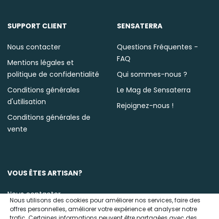
SUPPORT CLIENT
SENSATERRA
Nous contacter
Questions Fréquentes -
FAQ
Mentions légales et
politique de confidentialité
Qui sommes-nous ?
Conditions générales
Le Mag de Sensaterra
d'utilisation
Rejoignez-nous !
Conditions générales de
vente
VOUS ÊTES ARTISAN?
Nous contacter
Nous utilisons des cookies pour améliorer nos services, faire des
offres personnelles, améliorer votre expérience et analyser notre
trafic. Certaines informations peuvent être partagées avec des