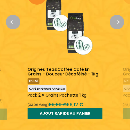
Fraîchement torréfié
En savoir plus :
Origines Tea&Coffee
Café en Grain Arabica
u
Origines Tea&Coffee Cafè En
Ori
Grains - Douceur Décaféiné - 1Kg
Gra
Fruité
Noi
CAFÉ EN GRAIN ARABICA
CAF
Pack 2 × Grains Pochette 1 kg
Pac
kg
69,60 €
66,12 €
(33,06 €/kg)
(28,
AJOUT RAPIDE AU PANIER