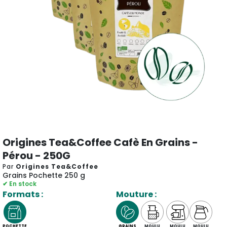
Origines Tea&Coffee Cafè En Grains -
Pérou - 250G
Par
Origines Tea&Coffee
Grains Pochette 250 g
✔ En stock
Formats :
Mouture :
POCHETTE
GRAINS
MOULU
MOULU
MOULU