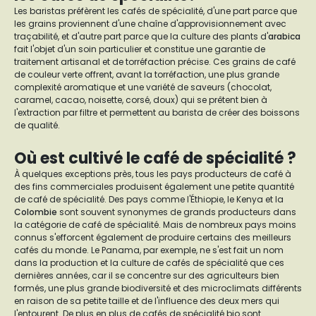
Les baristas préfèrent les cafés de spécialité, d'une part parce que
les grains proviennent d'une chaîne d'approvisionnement avec
traçabilité, et d'autre part parce que la culture des plants d'
arabica
fait l'objet d'un soin particulier et constitue une garantie de
traitement artisanal et de torréfaction précise. Ces grains de café
de couleur verte offrent, avant la torréfaction, une plus grande
complexité aromatique et une variété de saveurs (chocolat,
caramel, cacao, noisette, corsé, doux) qui se prêtent bien à
l'extraction par filtre et permettent au barista de créer des boissons
de qualité.
Où est cultivé le café de spécialité
?
À quelques exceptions près, tous les pays producteurs de café à
des fins commerciales produisent également une petite quantité
de café de spécialité. Des pays comme l'Éthiopie, le Kenya et la
Colombie
sont souvent synonymes de grands producteurs dans
la catégorie de café de spécialité. Mais de nombreux pays moins
connus s'efforcent également de produire certains des meilleurs
cafés du monde. Le Panama, par exemple, ne s'est fait un nom
dans la production et la culture de cafés de spécialité que ces
dernières années, car il se concentre sur des agriculteurs bien
formés, une plus grande biodiversité et des microclimats différents
en raison de sa petite taille et de l'influence des deux mers qui
l'entourent. De plus en plus de cafés de spécialité bio sont