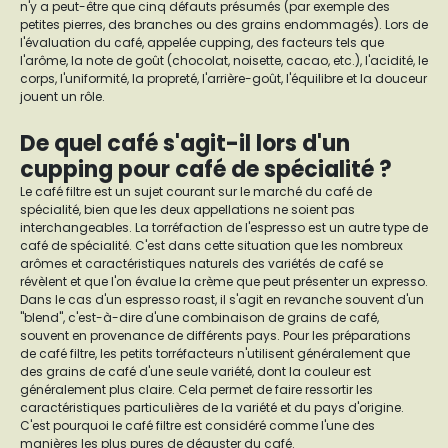
n'y a peut-être que cinq défauts présumés (par exemple des
petites pierres, des branches ou des grains endommagés). Lors de
l'évaluation du café, appelée cupping, des facteurs tels que
l'arôme, la note de goût (chocolat, noisette, cacao, etc.), l'acidité, le
corps, l'uniformité, la propreté, l'arrière-goût, l'équilibre et la douceur
jouent un rôle.
De quel café s'agit-il lors d'un
cupping pour café de spécialité ?
Le café filtre est un sujet courant sur le marché du café de
spécialité, bien que les deux appellations ne soient pas
interchangeables. La torréfaction de l'espresso est un autre type de
café de spécialité. C'est dans cette situation que les nombreux
arômes et caractéristiques naturels des variétés de café se
révèlent et que l'on évalue la crème que peut présenter un expresso.
Dans le cas d'un espresso roast, il s'agit en revanche souvent d'un
"blend", c'est-à-dire d'une combinaison de grains de café,
souvent en provenance de différents pays. Pour les préparations
de café filtre, les petits torréfacteurs n'utilisent généralement que
des grains de café d'une seule variété, dont la couleur est
généralement plus claire. Cela permet de faire ressortir les
caractéristiques particulières de la variété et du pays d'origine.
C'est pourquoi le café filtre est considéré comme l'une des
manières les plus pures de déguster du café.