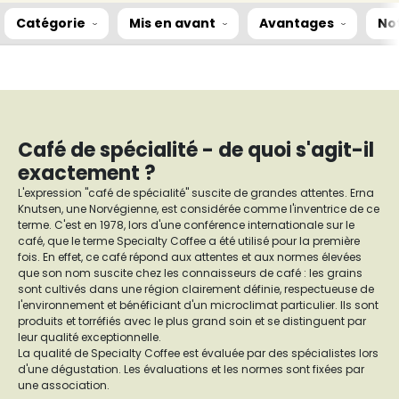
Catégorie
Mis en avant
Avantages
No
Café de spécialité - de quoi s'agit-il
exactement ?
L'expression "café de spécialité" suscite de grandes attentes. Erna
Knutsen, une Norvégienne, est considérée comme l'inventrice de ce
terme. C'est en 1978, lors d'une conférence internationale sur le
café, que le terme Specialty Coffee a été utilisé pour la première
fois. En effet, ce café répond aux attentes et aux normes élevées
que son nom suscite chez les connaisseurs de café : les grains
sont cultivés dans une région clairement définie, respectueuse de
l'environnement et bénéficiant d'un microclimat particulier. Ils sont
produits et torréfiés avec le plus grand soin et se distinguent par
leur qualité exceptionnelle.
La qualité de Specialty Coffee est évaluée par des spécialistes lors
d'une dégustation. Les évaluations et les normes sont fixées par
une association.