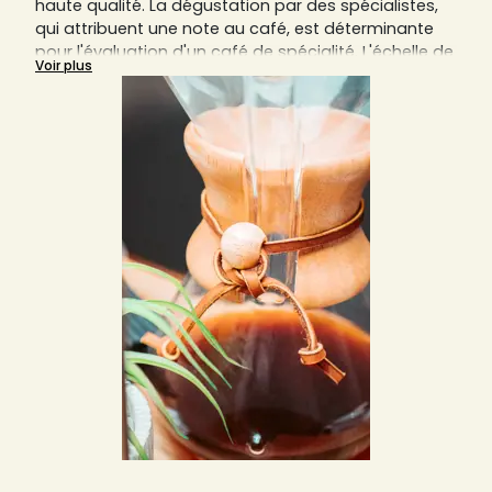
haute qualité. La dégustation par des spécialistes,
qui attribuent une note au café, est déterminante
pour l'évaluation d'un café de spécialité. L'échelle de
Voir plus
notation va de 0 à 100 et tous les cafés qui
obtiennent une note supérieure à 80 peuvent être
considérés comme des cafés de spécialité. En
raison de leur qualité supérieure, les cafés de
spécialité sont plus chers que les cafés industriels et
proviennent des régions de production de café
connues.
Aujourd'hui, à quelques exceptions près, toutes les
régions productrices de café connues
commercialisent également une petite part de café
de spécialité. La part des cafés de spécialité bio est
également en augmentation.
Découvrez ici la sélection Sensaterra de cafés de
spécialité !