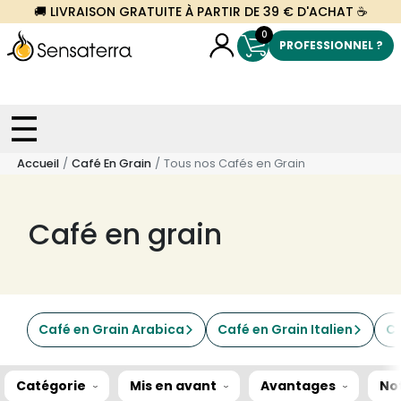
🚚 LIVRAISON GRATUITE À PARTIR DE 39 € D'ACHAT ☕
0
PROFESSIONNEL ?
Accueil
Café En Grain
Tous nos Cafés en Grain
Café en grain
Café en Grain Arabica
Café en Grain Italien
Ca
Catégorie
Mis en avant
Avantages
No