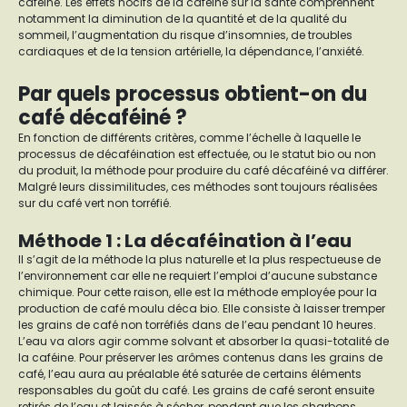
caféine. Les effets nocifs de la caféine sur la santé comprennent
notamment la diminution de la quantité et de la qualité du
sommeil, l’augmentation du risque d’insomnies, de troubles
cardiaques et de la tension artérielle, la dépendance, l’anxiété.
Par quels processus obtient-on du
café décaféiné ?
En fonction de différents critères, comme l’échelle à laquelle le
processus de décaféination est effectuée, ou le statut bio ou non
du produit, la méthode pour produire du café décaféiné va différer.
Malgré leurs dissimilitudes, ces méthodes sont toujours réalisées
sur du café vert non torréfié.
Méthode 1 : La décaféination à l’eau
Il s’agit de la méthode la plus naturelle et la plus respectueuse de
l’environnement car elle ne requiert l’emploi d’aucune substance
chimique. Pour cette raison, elle est la méthode employée pour la
production de café moulu déca bio. Elle consiste à laisser tremper
les grains de café non torréfiés dans de l’eau pendant 10 heures.
L’eau va alors agir comme solvant et absorber la quasi-totalité de
la caféine. Pour préserver les arômes contenus dans les grains de
café, l’eau aura au préalable été saturée de certains éléments
responsables du goût du café. Les grains de café seront ensuite
retirés de l’eau et laissés à sécher, pendant que les charbons