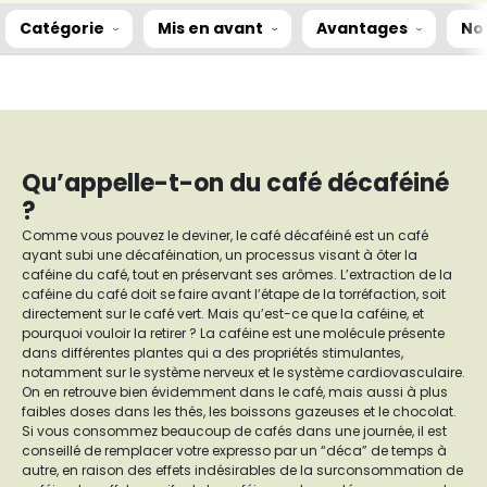
Catégorie
Mis en avant
Avantages
No
Qu’appelle-t-on du café décaféiné
?
Comme vous pouvez le deviner, le café décaféiné est un café
ayant subi une décaféination, un processus visant à ôter la
caféine du café, tout en préservant ses arômes. L’extraction de la
caféine du café doit se faire avant l’étape de la torréfaction, soit
directement sur le café vert. Mais qu’est-ce que la caféine, et
pourquoi vouloir la retirer ? La caféine est une molécule présente
dans différentes plantes qui a des propriétés stimulantes,
notamment sur le système nerveux et le système cardiovasculaire.
On en retrouve bien évidemment dans le café, mais aussi à plus
faibles doses dans les thés, les boissons gazeuses et le chocolat.
Si vous consommez beaucoup de cafés dans une journée, il est
conseillé de remplacer votre expresso par un “déca” de temps à
autre, en raison des effets indésirables de la surconsommation de