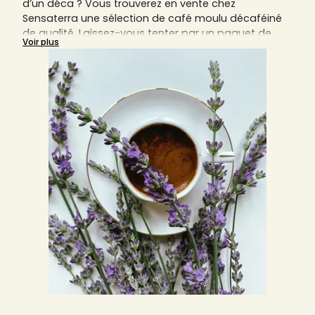
d’un déca ? Vous trouverez en vente chez
Sensaterra une sélection de café moulu décaféiné
de qualité. Laissez-vous tenter par un paquet de
Voir plus
café déca artisanal pour savourer un café aussi
bon qu’un expresso, sans craindre les effets
néfastes de la caféine. Si vous voulez rendre votre
dégustation de déca plus savoureuse, vous pouvez
simplement ajouter un peu de lait ou de mousse de
lait à la préparation. Continuez de lire pour
apprendre tout ce qu’il faut savoir sur la production
de café décaféiné.