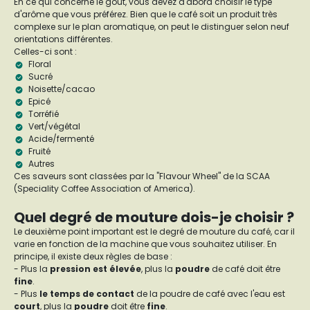
En ce qui concerne le goût, vous devez d'abord choisir le type
d'arôme que vous préférez. Bien que le café soit un produit très
complexe sur le plan aromatique, on peut le distinguer selon neuf
orientations différentes.
Celles-ci sont :
Floral
Sucré
Noisette/cacao
Epicé
Torréfié
Vert/végétal
Acide/fermenté
Fruité
Autres
Ces saveurs sont classées par la "Flavour Wheel" de la SCAA
(Speciality Coffee Association of America).
Quel degré de mouture dois-je choisir ?
Le deuxième point important est le degré de mouture du café, car il
varie en fonction de la machine que vous souhaitez utiliser. En
principe, il existe deux règles de base :
- Plus la
pression est élevée
, plus la
poudre
de café doit être
fine
.
- Plus
le temps de contact
de la poudre de café avec l'eau est
court
, plus la
poudre
doit être
fine
.