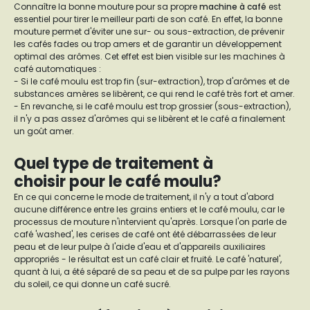
Connaître la bonne mouture pour sa propre
machine à café
est
essentiel pour tirer le meilleur parti de son café. En effet, la bonne
mouture permet d'éviter une sur- ou sous-extraction, de prévenir
les cafés fades ou trop amers et de garantir un développement
optimal des arômes. Cet effet est bien visible sur les machines à
café automatiques :
- Si le café moulu est trop fin (sur-extraction), trop d'arômes et de
substances amères se libèrent, ce qui rend le café très fort et amer.
- En revanche, si le café moulu est trop grossier (sous-extraction),
il n'y a pas assez d'arômes qui se libèrent et le café a finalement
un goût amer.
Quel type de traitement à
choisir pour le café moulu?
En ce qui concerne le mode de traitement, il n'y a tout d'abord
aucune différence entre les grains entiers et le café moulu, car le
processus de mouture n'intervient qu'après. Lorsque l'on parle de
café 'washed', les cerises de café ont été débarrassées de leur
peau et de leur pulpe à l'aide d'eau et d'appareils auxiliaires
appropriés - le résultat est un café clair et fruité. Le café 'naturel',
quant à lui, a été séparé de sa peau et de sa pulpe par les rayons
du soleil, ce qui donne un café sucré.