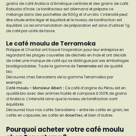
grains de café Arabica d’Amérique centrale et des grains de café
Robusta d’Inde. Le torréfacteur est allemand et prépare ce
mélange dans des pochettes de 500g et d’un kilo. L’intensité peut
être située entre léger et équilibré et le niveau de torréfaction est
équilibré. La recommandation de préparation est ainsi d’utiliser 7g
de café par unité de tasse.
Le café moulu de Terramoka
Philippe et Chantal ont trouvé l’inspiration pour leur entreprise en
regardant les plages couvertes de déchets en Inde et ont décidé
de créer une marque de café qui se distingue par ses emballages
biodégradables. Toute la gamme de
Terramoka
est de qualité
bio.
Découvrez chez Sensaterra de la gamme Terramokka par
exemple :
Café moulu – Monsieur Albert
:
Ce café d’origine du Pérou est en
qualité bio avec des arômes fruités et composé à 100% de grains
d’Arabica. L’intensité ainsi que le niveau de torréfaction sont
équilibrés.
Découvrez tous nos cafés Sensaterra – entre les cafés en grain, les
cafés en capsules, les cafés en
dosette
s, et bien d’autres.
Pourquoi acheter votre café moulu