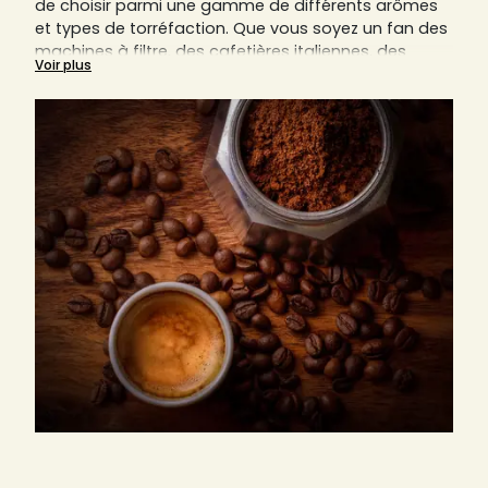
de choisir parmi une gamme de différents arômes
et types de torréfaction. Que vous soyez un fan des
machines à filtre, des cafetières italiennes, des
Voir plus
cafetières piston (aussi connues sous le nom de
French Press) ou autres, le café moulu est toujours
un composant indispensable.
Nous vous expliquerons sur cette page pourquoi le
bon degré de mouture est essentiel pour savourer
un café parfait.
Découvrez ici aussi tous nos cafés moulus des
artisans locaux de France, Italie et Allemagne,
comme par exemple d’Arlo’s Coffee, d'Origines
Tea&Coffee France, d'Ettli Kaffee, et bien d’autres.
Trouvez sur Sensaterra votre prochain torréfacteur
préféré, qu'il soit italien, allemand ou français.