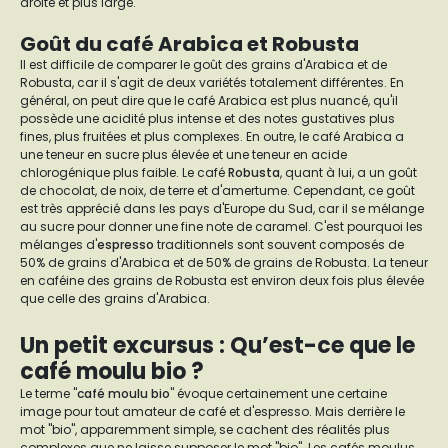
droite et plus large.
Goût du café Arabica et Robusta
Il est difficile de comparer le goût des grains d'Arabica et de
Robusta, car il s'agit de deux variétés totalement différentes. En
général, on peut dire que le café Arabica est plus nuancé, qu'il
possède une acidité plus intense et des notes gustatives plus
fines, plus fruitées et plus complexes. En outre, le café Arabica a
une teneur en sucre plus élevée et une teneur en acide
chlorogénique plus faible. Le café
Robusta
, quant à lui, a un goût
de chocolat, de noix, de terre et d'amertume. Cependant, ce goût
est très apprécié dans les pays d'Europe du Sud, car il se mélange
au sucre pour donner une fine note de caramel. C'est pourquoi les
mélanges d'
espresso
traditionnels sont souvent composés de
50% de grains d'Arabica et de 50% de grains de Robusta. La teneur
en caféine des grains de Robusta est environ deux fois plus élevée
que celle des grains d'Arabica.
Un petit excursus : Qu’est-ce que le
café moulu bio ?
Le terme "
café moulu bio
" évoque certainement une certaine
image pour tout amateur de café et d'espresso. Mais derrière le
mot "bio", apparemment simple, se cachent des réalités plus
complexes que ne laisse supposer le mot "bio". Les cafés moulus