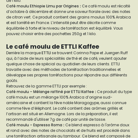
de 1 kilo.
Café moulu Ethiopie Limu par Origines
:
Ce café moulu est récolté
d’octobre à décembre et donne une saveur florale avec des notes
de citron vert. Ce produit contient des grains moulus 100% Arabica
et est torréfié en France. L’intensité peut être décrite comme
équilibrée à forte et le niveau de torréfaction est équilibré. Vous
pouvez choisir entre des pochettes 250g et 1 kilo.
Le café moulu de ETTLI Kaffee
Derrière la marque
ETTLI
se trouvent Corinna Pape et Juergen Ruff
qui, à l’aide de leurs spécialités de thé et de café, veulent ajouter
quelque chose de spécial au quotidien de leurs clients. ETTLI
travaille avec des méthodes de torréfaction traditionnelles et
développe ses propres torréfactions pour répondre aux différents
goûts.
Retrouvez de la gamme ETTLI par exemple :
Café moulu – Mélange raffiné par ETTLI Kaffee
:
Ce produit du type
café moulu est un mélange 100% Arabica d’origine sud-
américaine et contient la fève noble Maragogype, aussi connue
comme fève d’éléphant. Le café contient des arômes grillés et
l’artisan est situé en Allemagne. Lors de la préparation, il est
recommandé d'utiliser 7g de café par unité de tasse.
Café moulu – Espresso Roma
:
Ce blend espresso à l'arôme doux
et rond avec des notes de chocolats et de fruits est procédé dans
une torréfaction artisanale au tambour. Ce blend est composé de