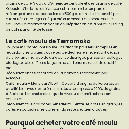
grains de café Arabica d’Amérique centrale et des grains de café
Robusta d’Inde. Le torréfacteur est allemand et prépare ce
mélange dans des pochettes de 500g et d’un kilo. L’intensité peut
être située entre léger et équilibré et le niveau de torréfaction est
équilibré. La recommandation de préparation est ainsi d’utiliser 7g
de café par unité de tasse.
Le café moulu de Terramoka
Philippe et Chantal ont trouvé l’inspiration pour leur entreprise en
regardant les plages couvertes de déchets en Inde et ont décidé
de créer une marque de café qui se distingue par ses emballages
biodégradables. Toute la gamme de
Terramoka
est de qualité
bio.
Découvrez chez Sensaterra de la gamme Terramokka par
exemple :
Café moulu – Monsieur Albert
:
Ce café d’origine du Pérou est en
qualité bio avec des arômes fruités et composé à 100% de grains
d’Arabica. L’intensité ainsi que le niveau de torréfaction sont
équilibrés.
Découvrez tous nos cafés Sensaterra – entre les cafés en grain, les
cafés en capsules, les cafés en
dosette
s, et bien d’autres.
Pourquoi acheter votre café moulu