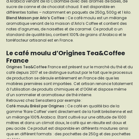
d'Arabica venant de la Colombie avec des arômes de baies, de
sucre de canne et de chocolat chaud. Il est disponible en
différentes tailles – notamment en paquets de 250g, 500g et 1 kilo.
Blend Maison par Arlo’s Coffee
:
Ce café moulu est un mélange
aromatique venant de la maison d’Arlo’s Coffee et contient des
notes d’agrumes, de noisettes et de caramel. Ce produit a un
standard de qualité bio, contient 100% de grains d’Arabica et le
torréfacteur artisanal est en France.
Le café moulu d’Origines Tea&Coffee
France
Origines Tea&Coffee
France est présent sur le marché du thé et du
café depuis 2017 et se distingue surtout par le fait que le processus
de production se déroule entièrement en France dès que les
matières premières sont importées. Cet artisan renonce totalement
à l’utilisation de produits chimiques et d’OGM et dispose même
d’un sommelier et aromatiseur de thé interne.
Retrouvez chez Sensaterra par exemple :
Café moulu Brésil par Origines
:
Ce café en qualité bio de la
gamme ‘Rare Coffee’ vient directement de la forêt brésilienne et est
un mélange 100% Arabica. Etant cultivé sur une altitude de 1000
mètres et dans un climat doux, le café qui en résulte est doux et
peu acide. Ce produit est disponible en différents moutures ainsi
que en différent formats : des pochettes de 250g et des pochettes