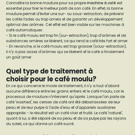
Connaître la bonne mouture pour sa propre
machine à café
est
essentiel pour tirer le meilleur parti de son café. En effet, la bonne
mouture permet d'éviter une sur- ou sous-extraction, de prévenir
les cafés fades ou trop amers et de garantir un développement
optimal des arômes. Cet effet est bien visible sur les machines à
café automatiques :
- Si le café moulu est trop fin (sur-extraction), trop d'arômes et de
substances amères se libèrent, ce qui rend le café très fort et amer.
- En revanche, si le café moulu est trop grossier (sous-extraction),
il n'y a pas assez d'arômes qui se libèrent et le café a finalement
un goût amer.
Quel type de traitement à
choisir pour le café moulu?
En ce qui concerne le mode de traitement, il n'y a tout d'abord
aucune différence entre les grains entiers et le café moulu, car le
processus de mouture n'intervient qu'après. Lorsque l'on parle de
café 'washed', les cerises de café ont été débarrassées de leur
peau et de leur pulpe à l'aide d'eau et d'appareils auxiliaires
appropriés - le résultat est un café clair et fruité. Le café 'naturel',
quant à lui, a été séparé de sa peau et de sa pulpe par les rayons
du soleil, ce qui donne un café sucré.