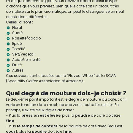
En ce qui concerne le goût, vous devez d'abord choisir le type
d'arôme que vous préférez. Bien que le café soit un produit très
complexe sur le plan aromatique, on peut le distinguer selon neuf
orientations différentes.
Celles-ci sont :
Floral
Sucré
Noisette/cacao
Epicé
Torréfié
Vert/végétal
Acide/fermenté
Fruité
Autres
Ces saveurs sont classées par la "Flavour Wheel" de la SCAA
(Speciality Coffee Association of America).
Quel degré de mouture dois-je choisir ?
Le deuxième point important est le degré de mouture du café, car il
varie en fonction de la machine que vous souhaitez utiliser. En
principe, il existe deux règles de base :
- Plus la
pression est élevée
, plus la
poudre
de café doit être
fine
.
- Plus
le temps de contact
de la poudre de café avec l'eau est
court
, plus la
poudre
doit être
fine
.