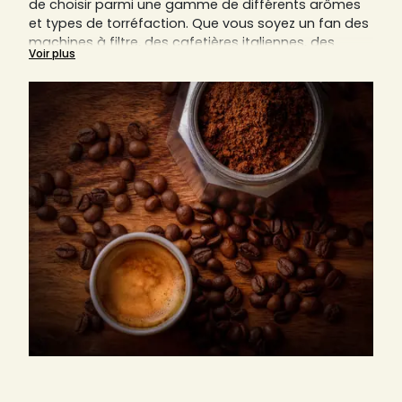
de choisir parmi une gamme de différents arômes
et types de torréfaction. Que vous soyez un fan des
machines à filtre, des cafetières italiennes, des
Voir plus
cafetières piston (aussi connues sous le nom de
French Press) ou autres, le café moulu est toujours
un composant indispensable.
Nous vous expliquerons sur cette page pourquoi le
bon degré de mouture est essentiel pour savourer
un café parfait.
Découvrez ici aussi tous nos cafés moulus des
artisans locaux de France, Italie et Allemagne,
comme par exemple d’Arlo’s Coffee, d'Origines
Tea&Coffee France, d'Ettli Kaffee, et bien d’autres.
Trouvez sur Sensaterra votre prochain torréfacteur
préféré, qu'il soit italien, allemand ou français.