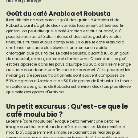
droite et plus large.
Goût du café Arabica et Robusta
Il est difficile de comparer le goût des grains d'Arabica et de
Robusta, car il s'agit de deux variétés totalement différentes. En
général, on peut dire que le café Arabica est plus nuancé, qu'il
possède une acidité plus intense et des notes gustatives plus
fines, plus fruitées et plus complexes. En outre, le café Arabica a
une teneur en sucre plus élevée et une teneur en acide
chlorogénique plus faible. Le café
Robusta
, quant à lui, a un goût
de chocolat, de noix, de terre et d'amertume. Cependant, ce goût
est très apprécié dans les pays d'Europe du Sud, car il se mélange
au sucre pour donner une fine note de caramel. C'est pourquoi les
mélanges d'
espresso
traditionnels sont souvent composés de
50% de grains d'Arabica et de 50% de grains de Robusta. La teneur
en caféine des grains de Robusta est environ deux fois plus élevée
que celle des grains d'Arabica.
Un petit excursus : Qu’est-ce que le
café moulu bio ?
Le terme "
café moulu bio
" évoque certainement une certaine
image pour tout amateur de café et d'espresso. Mais derrière le
mot "bio", apparemment simple, se cachent des réalités plus
complexes que ne laisse supposer le mot "bio". Les cafés moulus