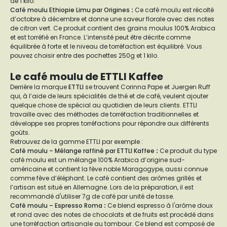
de 1 kilo.
Café moulu Ethiopie Limu par Origines
:
Ce café moulu est récolté
d’octobre à décembre et donne une saveur florale avec des notes
de citron vert. Ce produit contient des grains moulus 100% Arabica
et est torréfié en France. L’intensité peut être décrite comme
équilibrée à forte et le niveau de torréfaction est équilibré. Vous
pouvez choisir entre des pochettes 250g et 1 kilo.
Le café moulu de ETTLI Kaffee
Derrière la marque
ETTLI
se trouvent Corinna Pape et Juergen Ruff
qui, à l’aide de leurs spécialités de thé et de café, veulent ajouter
quelque chose de spécial au quotidien de leurs clients. ETTLI
travaille avec des méthodes de torréfaction traditionnelles et
développe ses propres torréfactions pour répondre aux différents
goûts.
Retrouvez de la gamme ETTLI par exemple :
Café moulu – Mélange raffiné par ETTLI Kaffee
:
Ce produit du type
café moulu est un mélange 100% Arabica d’origine sud-
américaine et contient la fève noble Maragogype, aussi connue
comme fève d’éléphant. Le café contient des arômes grillés et
l’artisan est situé en Allemagne. Lors de la préparation, il est
recommandé d'utiliser 7g de café par unité de tasse.
Café moulu – Espresso Roma
:
Ce blend espresso à l'arôme doux
et rond avec des notes de chocolats et de fruits est procédé dans
une torréfaction artisanale au tambour. Ce blend est composé de