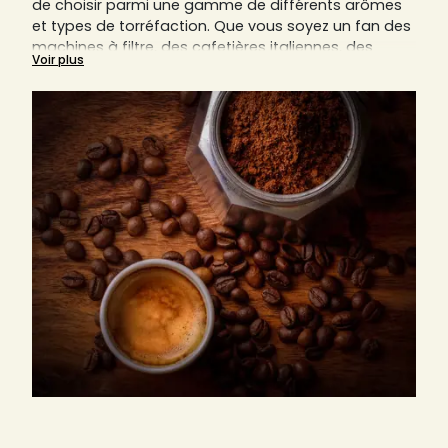
de choisir parmi une gamme de différents arômes
et types de torréfaction. Que vous soyez un fan des
machines à filtre, des cafetières italiennes, des
Voir plus
cafetières piston (aussi connues sous le nom de
French Press) ou autres, le café moulu est toujours
un composant indispensable.
Nous vous expliquerons sur cette page pourquoi le
bon degré de mouture est essentiel pour savourer
un café parfait.
Découvrez ici aussi tous nos cafés moulus des
artisans locaux de France, Italie et Allemagne,
comme par exemple d’Arlo’s Coffee, d'Origines
Tea&Coffee France, d'Ettli Kaffee, et bien d’autres.
Trouvez sur Sensaterra votre prochain torréfacteur
préféré, qu'il soit italien, allemand ou français.