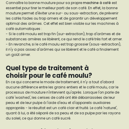
Connaître la bonne mouture pour sa propre
machine à café
est
essentiel pour tirer le meilleur parti de son café. En effet, la bonne
mouture permet d'éviter une sur- ou sous-extraction, de prévenir
les cafés fades ou trop amers et de garantir un développement
optimal des arômes. Cet effet est bien visible sur les machines à
café automatiques :
- Si le café moulu est trop fin (sur-extraction), trop d'arômes et de
substances amères se libèrent, ce qui rend le café très fort et amer.
- En revanche, si le café moulu est trop grossier (sous-extraction),
il n'y a pas assez d'arômes qui se libèrent et le café a finalement
un goût amer.
Quel type de traitement à
choisir pour le café moulu?
En ce qui concerne le mode de traitement, il n'y a tout d'abord
aucune différence entre les grains entiers et le café moulu, car le
processus de mouture n'intervient qu'après. Lorsque l'on parle de
café 'washed', les cerises de café ont été débarrassées de leur
peau et de leur pulpe à l'aide d'eau et d'appareils auxiliaires
appropriés - le résultat est un café clair et fruité. Le café 'naturel',
quant à lui, a été séparé de sa peau et de sa pulpe par les rayons
du soleil, ce qui donne un café sucré.