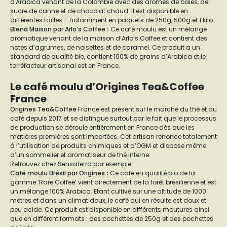
d'Arabica venant de la Colombie avec des arômes de baies, de
sucre de canne et de chocolat chaud. Il est disponible en
différentes tailles – notamment en paquets de 250g, 500g et 1 kilo.
Blend Maison par Arlo’s Coffee
:
Ce café moulu est un mélange
aromatique venant de la maison d’Arlo’s Coffee et contient des
notes d’agrumes, de noisettes et de caramel. Ce produit a un
standard de qualité bio, contient 100% de grains d’Arabica et le
torréfacteur artisanal est en France.
Le café moulu d’Origines Tea&Coffee
France
Origines Tea&Coffee
France est présent sur le marché du thé et du
café depuis 2017 et se distingue surtout par le fait que le processus
de production se déroule entièrement en France dès que les
matières premières sont importées. Cet artisan renonce totalement
à l’utilisation de produits chimiques et d’OGM et dispose même
d’un sommelier et aromatiseur de thé interne.
Retrouvez chez Sensaterra par exemple :
Café moulu Brésil par Origines
:
Ce café en qualité bio de la
gamme ‘Rare Coffee’ vient directement de la forêt brésilienne et est
un mélange 100% Arabica. Etant cultivé sur une altitude de 1000
mètres et dans un climat doux, le café qui en résulte est doux et
peu acide. Ce produit est disponible en différents moutures ainsi
que en différent formats : des pochettes de 250g et des pochettes