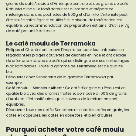
grains de café Arabica d’Amérique centrale et des grains de café
Robusta d’Inde. Le torréfacteur est allemand et prépare ce
mélange dans des pochettes de 500g et d’un kilo. L’intensité peut
être située entre léger et équilibré et le niveau de torréfaction est
équilibré. La recommandation de préparation est ainsi d’utiliser 7g
de café par unité de tasse.
Le café moulu de Terramoka
Philippe et Chantal ont trouvé l’inspiration pour leur entreprise en
regardant les plages couvertes de déchets en Inde et ont décidé
de créer une marque de café qui se distingue par ses emballages
biodégradables. Toute la gamme de
Terramoka
est de qualité
bio.
Découvrez chez Sensaterra de la gamme Terramokka par
exemple :
Café moulu – Monsieur Albert
:
Ce café d’origine du Pérou est en
qualité bio avec des arômes fruités et composé à 100% de grains
d’Arabica. L’intensité ainsi que le niveau de torréfaction sont
équilibrés.
Découvrez tous nos cafés Sensaterra – entre les cafés en grain, les
cafés en capsules, les cafés en
dosette
s, et bien d’autres.
Pourquoi acheter votre café moulu