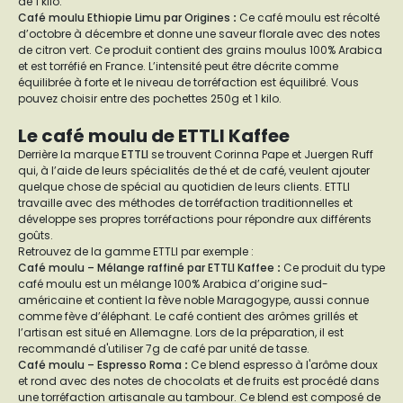
de 1 kilo.
Café moulu Ethiopie Limu par Origines
:
Ce café moulu est récolté
d’octobre à décembre et donne une saveur florale avec des notes
de citron vert. Ce produit contient des grains moulus 100% Arabica
et est torréfié en France. L’intensité peut être décrite comme
équilibrée à forte et le niveau de torréfaction est équilibré. Vous
pouvez choisir entre des pochettes 250g et 1 kilo.
Le café moulu de ETTLI Kaffee
Derrière la marque
ETTLI
se trouvent Corinna Pape et Juergen Ruff
qui, à l’aide de leurs spécialités de thé et de café, veulent ajouter
quelque chose de spécial au quotidien de leurs clients. ETTLI
travaille avec des méthodes de torréfaction traditionnelles et
développe ses propres torréfactions pour répondre aux différents
goûts.
Retrouvez de la gamme ETTLI par exemple :
Café moulu – Mélange raffiné par ETTLI Kaffee
:
Ce produit du type
café moulu est un mélange 100% Arabica d’origine sud-
américaine et contient la fève noble Maragogype, aussi connue
comme fève d’éléphant. Le café contient des arômes grillés et
l’artisan est situé en Allemagne. Lors de la préparation, il est
recommandé d'utiliser 7g de café par unité de tasse.
Café moulu – Espresso Roma
:
Ce blend espresso à l'arôme doux
et rond avec des notes de chocolats et de fruits est procédé dans
une torréfaction artisanale au tambour. Ce blend est composé de