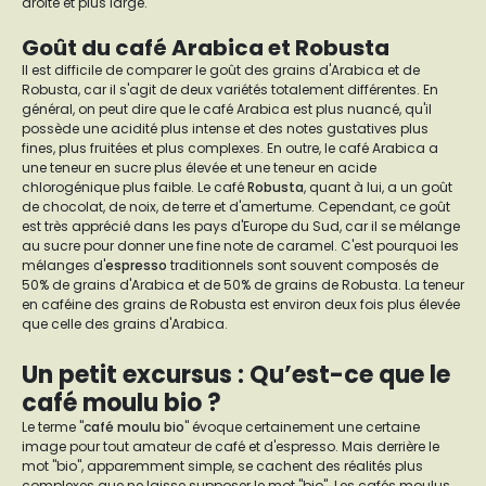
droite et plus large.
Goût du café Arabica et Robusta
Il est difficile de comparer le goût des grains d'Arabica et de
Robusta, car il s'agit de deux variétés totalement différentes. En
général, on peut dire que le café Arabica est plus nuancé, qu'il
possède une acidité plus intense et des notes gustatives plus
fines, plus fruitées et plus complexes. En outre, le café Arabica a
une teneur en sucre plus élevée et une teneur en acide
chlorogénique plus faible. Le café
Robusta
, quant à lui, a un goût
de chocolat, de noix, de terre et d'amertume. Cependant, ce goût
est très apprécié dans les pays d'Europe du Sud, car il se mélange
au sucre pour donner une fine note de caramel. C'est pourquoi les
mélanges d'
espresso
traditionnels sont souvent composés de
50% de grains d'Arabica et de 50% de grains de Robusta. La teneur
en caféine des grains de Robusta est environ deux fois plus élevée
que celle des grains d'Arabica.
Un petit excursus : Qu’est-ce que le
café moulu bio ?
Le terme "
café moulu bio
" évoque certainement une certaine
image pour tout amateur de café et d'espresso. Mais derrière le
mot "bio", apparemment simple, se cachent des réalités plus
complexes que ne laisse supposer le mot "bio". Les cafés moulus