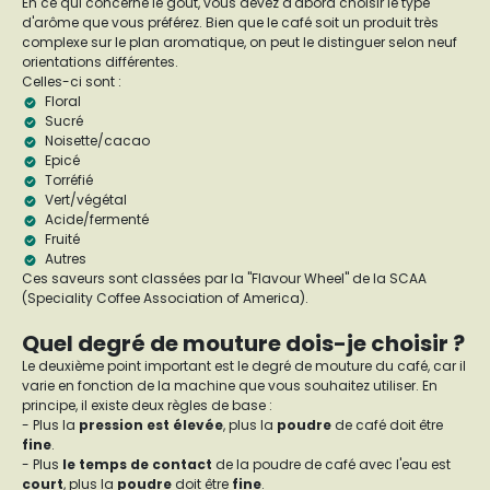
En ce qui concerne le goût, vous devez d'abord choisir le type
d'arôme que vous préférez. Bien que le café soit un produit très
complexe sur le plan aromatique, on peut le distinguer selon neuf
orientations différentes.
Celles-ci sont :
Floral
Sucré
Noisette/cacao
Epicé
Torréfié
Vert/végétal
Acide/fermenté
Fruité
Autres
Ces saveurs sont classées par la "Flavour Wheel" de la SCAA
(Speciality Coffee Association of America).
Quel degré de mouture dois-je choisir ?
Le deuxième point important est le degré de mouture du café, car il
varie en fonction de la machine que vous souhaitez utiliser. En
principe, il existe deux règles de base :
- Plus la
pression est élevée
, plus la
poudre
de café doit être
fine
.
- Plus
le temps de contact
de la poudre de café avec l'eau est
court
, plus la
poudre
doit être
fine
.