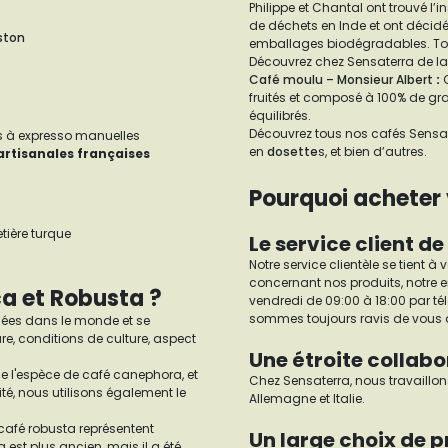
Philippe et Chantal ont trouvé l’
de déchets en Inde et ont décid
iston
emballages biodégradables. T
Découvrez chez Sensaterra de 
Café moulu – Monsieur Albert
:
fruités et composé à 100% de grai
équilibrés.
Découvrez tous nos cafés Sensate
s à expresso manuelles
en
dosette
s, et bien d’autres.
artisanales françaises
Pourquoi acheter 
tière turque
Le service client d
Notre service clientèle se tient 
concernant nos produits, notre e
ca et Robusta ?
vendredi de 09:00 à 18:00 par té
sommes toujours ravis de vous a
lisées dans le monde et se
re, conditions de culture, aspect
Une étroite collabo
de l'espèce de café canephora, et
Chez Sensaterra, nous travaillon
é, nous utilisons également le
Allemagne et Italie.
e café robusta représentent
Un large choix de 
st plus ancien, mais il a été