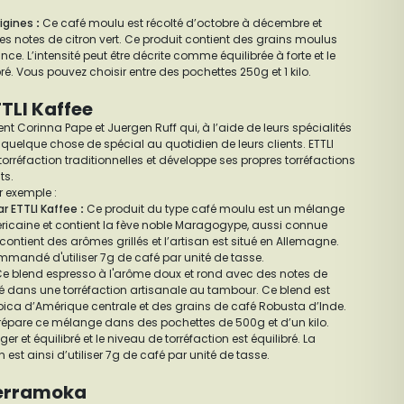
igines
:
Ce café moulu est récolté d’octobre à décembre et
s notes de citron vert. Ce produit contient des grains moulus
ance. L’intensité peut être décrite comme équilibrée à forte et le
bré. Vous pouvez choisir entre des pochettes 250g et 1 kilo.
TTLI Kaffee
ent Corinna Pape et Juergen Ruff qui, à l’aide de leurs spécialités
r quelque chose de spécial au quotidien de leurs clients. ETTLI
orréfaction traditionnelles et développe ses propres torréfactions
ts.
 exemple :
r ETTLI Kaffee
:
Ce produit du type café moulu est un mélange
icaine et contient la fève noble Maragogype, aussi connue
ontient des arômes grillés et l’artisan est situé en Allemagne.
commandé d'utiliser 7g de café par unité de tasse.
e blend espresso à l'arôme doux et rond avec des notes de
dé dans une torréfaction artisanale au tambour. Ce blend est
ca d’Amérique centrale et des grains de café Robusta d’Inde.
prépare ce mélange dans des pochettes de 500g et d’un kilo.
éger et équilibré et le niveau de torréfaction est équilibré. La
t ainsi d’utiliser 7g de café par unité de tasse.
Terramoka