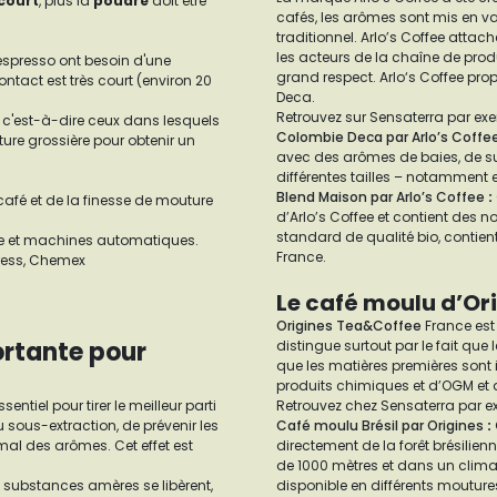
court
, plus la
poudre
doit être
cafés, les arômes sont mis en v
traditionnel. Arlo’s Coffee atta
les acteurs de la chaîne de produ
spresso ont besoin d'une
grand respect. Arlo‘s Coffee prop
ntact est très court (environ 20
Deca.
Retrouvez sur Sensaterra par exe
- c'est-à-dire ceux dans lesquels
Colombie Deca par Arlo’s Coffe
ure grossière pour obtenir un
avec des arômes de baies, de su
différentes tailles – notamment e
Blend Maison par Arlo’s Coffee
:
afé et de la finesse de mouture
d’Arlo’s Coffee et contient des 
standard de qualité bio, contient
re et machines automatiques.
France.
opress, Chemex
Le café moulu d’Or
Origines Tea&Coffee
France est 
ortante pour
distingue surtout par le fait qu
que les matières premières sont 
produits chimiques et d’OGM et 
sentiel pour tirer le meilleur parti
Retrouvez chez Sensaterra par e
u sous-extraction, de prévenir les
Café moulu Brésil par Origines
:
al des arômes. Cet effet est
directement de la forêt brésilien
de 1000 mètres et dans un climat 
de substances amères se libèrent,
disponible en différents mouture