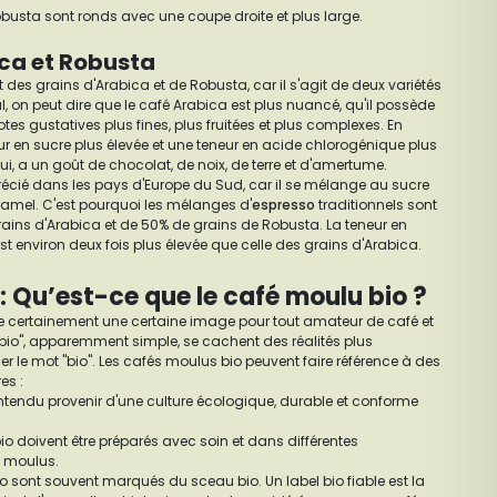
obusta sont ronds avec une coupe droite et plus large.
ca et Robusta
ût des grains d'Arabica et de Robusta, car il s'agit de deux variétés
l, on peut dire que le café Arabica est plus nuancé, qu'il possède
otes gustatives plus fines, plus fruitées et plus complexes. En
eur en sucre plus élevée et une teneur en acide chlorogénique plus
lui, a un goût de chocolat, de noix, de terre et d'amertume.
récié dans les pays d'Europe du Sud, car il se mélange au sucre
ramel. C'est pourquoi les mélanges d'
espresso
traditionnels sont
ins d'Arabica et de 50% de grains de Robusta. La teneur en
t environ deux fois plus élevée que celle des grains d'Arabica.
: Qu’est-ce que le café moulu bio ?
e certainement une certaine image pour tout amateur de café et
 "bio", apparemment simple, se cachent des réalités plus
 le mot "bio". Les cafés moulus bio peuvent faire référence à des
es :
entendu provenir d'une culture écologique, durable et conforme
io doivent être préparés avec soin et dans différentes
 moulus.
io sont souvent marqués du sceau bio. Un label bio fiable est la