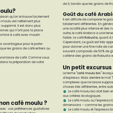
de S, tandis que les grains de R
moulu?
Goût du café Arabi
aison qu'on le trouve facilement
Il est difficile de comparer le go
fé moulu est nettement plus
totalement différentes. En généra
 supprimé. Il est donc plus
une acidité plus intense et des n
sines qui n'ont pas la place
outre, le café Arabica a une ten
achine à café avec moulin
faible. Le café
Robusta
, quant à 
Cependant, ce goût est très app
us avantageux pour le porte-
pour donner une fine note de ca
ue les grains de café entiers ou
souvent composés de 50% de gra
caféine des grains de Robusta es
er une tasse de café. Comme vous
dans la préparation de votre
Un petit excursus 
Le terme "
café moulu bio
" évoqu
d'espresso. Mais derrière le mot
complexes que ne laisse supposer
choses très différentes, entre autr
Le café moulu bio doit bien 
aux critères écologiques.
Le café moulu ou l'espresso b
 mon café moulu ?
dimensions – comme les grains
ses : vos préférences gustatives
Le café moulu et l'espresso b