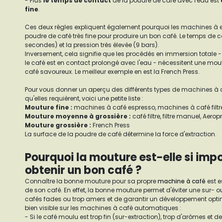
- Plus
le temps de contact
de la poudre de café avec l'eau est
fine
.
Ces deux règles expliquent également pourquoi les machines à e
poudre de café très fine pour produire un bon café. Le temps de co
secondes) et la pression très élevée (9 bars).
Inversement, cela signifie que les procédés en immersion totale 
le café est en contact prolongé avec l'eau - nécessitent une mout
café savoureux. Le meilleur exemple en est la French Press.
Pour vous donner un aperçu des différents types de machines à c
qu'elles requièrent, voici une petite liste :
Mouture fine
:
machines à café espresso, machines à café filt
Mouture moyenne à grossière
:
café filtre, filtre manuel, Aer
Mouture grossière
:
French Press
La surface de la poudre de café détermine la force d'extraction.
Pourquoi la mouture est-elle si imp
obtenir un bon café ?
Connaître la bonne mouture pour sa propre
machine à café
est es
de son café. En effet, la bonne mouture permet d'éviter une sur- o
cafés fades ou trop amers et de garantir un développement optim
bien visible sur les machines à café automatiques :
- Si le café moulu est trop fin (sur-extraction), trop d'arômes et 