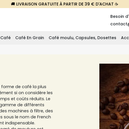
🚚 LIVRAISON GRATUITE À PARTIR DE 39 € D'ACHAT ☕
Besoin d
contact
 Café
Café En Grain
Café moulu, Capsules, Dosettes
Acc
a forme de café la plus
ment si on considère les
temps et coûts réduits. Le
e gamme de différents
es machines à filtre, des
ues sous le nom de French
nt indispensable.