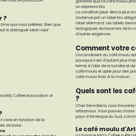
e méthode de production
garantie que ce café moulu prov
un espresso bio.
La condition peut-être la plus im
r ?
soutenue par un label bio obligat
label allemand. Les labels devr
arôme que vous préférez. Bien que
biologiques de base lors de la cul
ut le distinguer selon neuf
d'autres exigences.
Comment votre ca
L'inconvénient du café moulu est
pourquoi il est d'autant plus i
fermé, à l'abri de la lumière et 
café moulu et opter pour des pac
café moulu frais à la maison.
Quels sont les ca
ciality Coffee Association of
?
Chez Sensaterra, vous trouverez 
artisanaux. Vous pouvez choisir 
?
pays d’Amérique du Sud, comm
l varie en fonction de la
les de base :
Le café moulu d'Arl
ine
.
La marque Arlo’s Coffee a été cré