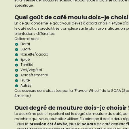
et la finesse de mouture nécessaire pour votre machine ou votr
spécifique.
Quel goût de café moulu dois-je choisi
En ce qui concerne le goût, vous devez d'abord choisir le type d'
le café soit un produit très complexe sur le plan aromatique, on pe
orientations différentes.
Celles-ci sont :
Floral
Sucré
Noisette/cacao
Epicé
Torréfié
Vert/végétal
Acide/fermenté
Fruité
Autres
Ces saveurs sont classées par la "Flavour Wheel" de la SCAA (Spe
America).
Quel degré de mouture dois-je choisir 
Le deuxième point important est le degré de mouture du café, car i
machine que vous souhaitez utiliser. En principe, il existe deux règ
- Plus la
pression est élevée
, plus la
poudre
de café doit être
f