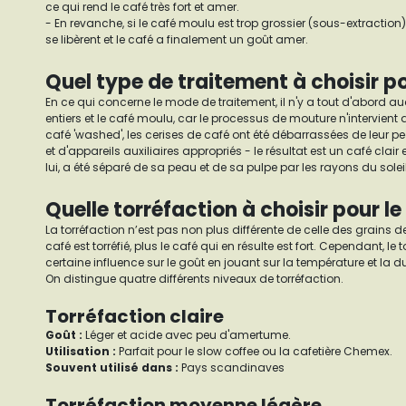
ce qui rend le café très fort et amer.
- En revanche, si le café moulu est trop grossier (sous-extraction)
se libèrent et le café a finalement un goût amer.
Quel type de traitement à choisir p
En ce qui concerne le mode de traitement, il n'y a tout d'abord au
entiers et le café moulu, car le processus de mouture n'intervient 
café 'washed', les cerises de café ont été débarrassées de leur pe
et d'appareils auxiliaires appropriés - le résultat est un café clair et
lui, a été séparé de sa peau et de sa pulpe par les rayons du solei
Quelle torréfaction à choisir pour l
La torréfaction n’est pas non plus différente de celle des grains de
café est torréfié, plus le café qui en résulte est fort. Cependant, le
certaine influence sur le goût en jouant sur la température et la du
On distingue quatre différents niveaux de torréfaction.
Torréfaction claire
Goût
:
Léger et acide avec peu d'amertume.
Utilisation :
Parfait pour le slow coffee ou la cafetière Chemex.
Souvent utilisé dans :
Pays scandinaves
Torréfaction moyenne légère