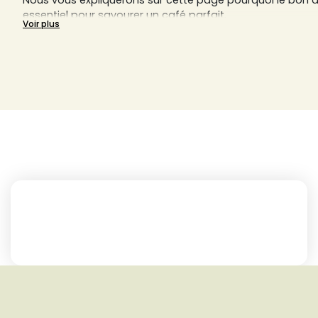
Nous vous expliquerons sur cette page pourquoi le bon 
essentiel pour savourer un café parfait.
Voir plus
Découvrez ici aussi tous nos cafés moulus des artisans lo
Allemagne, comme par exemple d’Arlo’s Coffee, d'Origi
d'Ettli Kaffee, et bien d’autres. Trouvez sur Sensaterra vo
préféré, qu'il soit italien, allemand ou français.