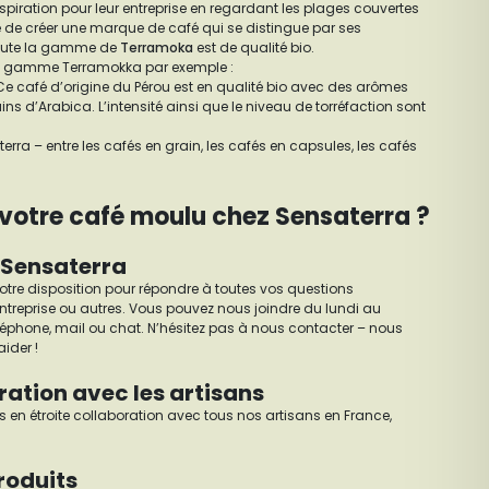
inspiration pour leur entreprise en regardant les plages couvertes
é de créer une marque de café qui se distingue par ses
oute la gamme de
Terramoka
est de qualité bio.
la gamme Terramokka par exemple :
Ce café d’origine du Pérou est en qualité bio avec des arômes
ns d’Arabica. L’intensité ainsi que le niveau de torréfaction sont
rra – entre les cafés en grain, les cafés en capsules, les cafés
votre café moulu chez Sensaterra ?
e Sensaterra
à votre disposition pour répondre à toutes vos questions
ntreprise ou autres. Vous pouvez nous joindre du lundi au
léphone, mail ou chat. N’hésitez pas à nous contacter – nous
ider !
ration avec les artisans
s en étroite collaboration avec tous nos artisans en France,
produits