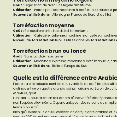
Goût :
Léger et acide avec une légère amertume
Utilisation :
Parfait pour les machines à café et la
cafetière à p
Souvent utilisé dans :
Allemagne, France du Nord et de l’Est
Torréfaction moyenne
Goût :
Bel équilibre entre l'acidité et l'amertume
Utilisation :
Cafetière italienne
, machine manuelle et machine
Niveau de torréfaction
le plus utilisé dans les
torréfactions 
Torréfaction brun ou foncé
Goût
: Sans acidité mais amer
Utilisation :
Machine à expresso, machine à café manuelle, cafe
Souvent utilisé dans :
Italie et Europe du Sud
Quelle est la différence entre Arabi
L'arabica et le robusta sont les deux variétés de café les plus uti
distinguent selon quatre grands points : origine et région de cultu
et texture, goût.
Fun fact : Robusta est en fait le nom d'une variété très répandue 
non l'espèce elle-même. Cependant, pour des raisons de simplicit
terme 'Robusta'.
Bien qu'il existe plus de 100 espèces de café, le café arabica et l
environ 99% du volume commercialisé dans le monde. Le robusta e