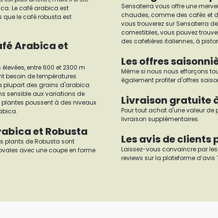
Sensaterra vous offre une mervei
ica. Le café arabica est
chaudes, comme des cafés et des
s que le café robusta est
vous trouverez sur Sensaterra de
comestibles, vous pouvez trouver
des cafetières italiennes, à pist
afé Arabica et
Les offres saisonni
 élevées, entre 600 et 2300 m
Même si nous nous efforçons toujo
 ont besoin de températures
également profiter d'offres sais
La plupart des grains d'arabica
ns sensible aux variations de
Livraison gratuite 
s plantes poussent à des niveaux
Pour tout achat d'une valeur de 
rabica.
livraison supplémentaires.
Arabica et Robusta
Les avis de clients
des plants de Robusta sont
Laissez-vous convaincre par les 
t ovales avec une coupe en forme
reviews sur la plateforme d’avis T