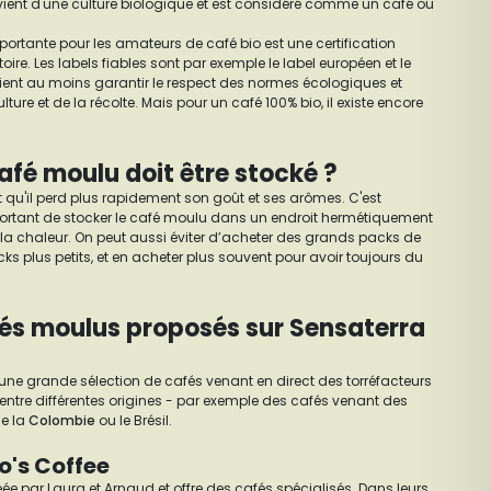
ient d'une culture biologique et est considéré comme un café ou
portante pour les amateurs de café bio est une certification
oire. Les labels fiables sont par exemple le label européen et le
aient au moins garantir le respect des normes écologiques et
ture et de la récolte. Mais pour un café 100% bio, il existe encore
fé moulu doit être stocké ?
 qu'il perd plus rapidement son goût et ses arômes. C'est
mportant de stocker le café moulu dans un endroit hermétiquement
de la chaleur. On peut aussi éviter d’acheter des grands packs de
ks plus petits, et en acheter plus souvent pour avoir toujours du
fés moulus proposés sur Sensaterra
une grande sélection de cafés venant en direct des torréfacteurs
entre différentes origines - par exemple des cafés venant des
e la
Colombie
ou le Brésil.
o's Coffee
ée par Laura et Arnaud et offre des cafés spécialisés. Dans leurs