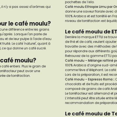
pochettes de 1 kilo.
, il n'y a pas assez d'arômes qui
Café moulu Ethiopie Limu par Or
donne une saveur florale avec de
100% Arabica et est torréfié en Fr
niveau de torréfaction est équili
our le café moulu?
cune différence entre les grains
Le café moulu de E
qu'après. Lorsque l'on parle de
Derrière la marque
ETTLI
se trouv
au et de leur pulpe à l'aide d'eau
de thé et de café, veulent ajoute
 fruité. Le café 'naturel', quant à
travaille avec des méthodes de t
l, ce qui donne un café sucré.
pour répondre aux différents goû
Retrouvez de la gamme ETTLI par
e café moulu?
Café moulu – Mélange raffiné pa
100% Arabica d’origine sud-amér
 café entiers. Plus le grain de
comme fève d’éléphant. Le café c
 torréfacteur peut avoir une
Lors de la préparation, il est re
rée de torréfaction.
Café moulu – Espresso Roma
:
C
chocolats et de fruits est procé
composé de grains de café Arabi
Le torréfacteur est allemand et 
L’intensité peut être située entre l
recommandation de préparation es
Le café moulu de 