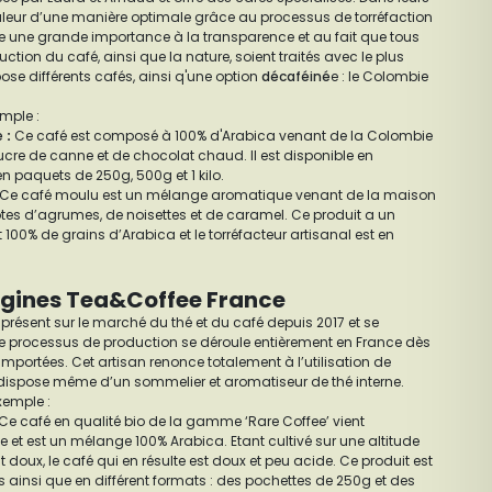
aleur d’une manière optimale grâce au processus de torréfaction
che une grande importance à la transparence et au fait que tous
ction du café, ainsi que la nature, soient traités avec le plus
ose différents cafés, ainsi q'une option
décaféiné
e : le Colombie
mple :
e
:
Ce café est composé à 100% d'Arabica venant de la Colombie
cre de canne et de chocolat chaud. Il est disponible en
n paquets de 250g, 500g et 1 kilo.
Ce café moulu est un mélange aromatique venant de la maison
notes d’agrumes, de noisettes et de caramel. Ce produit a un
 100% de grains d’Arabica et le torréfacteur artisanal est en
igines Tea&Coffee France
présent sur le marché du thé et du café depuis 2017 et se
e le processus de production se déroule entièrement en France dès
importées. Cet artisan renonce totalement à l’utilisation de
dispose même d’un sommelier et aromatiseur de thé interne.
xemple :
Ce café en qualité bio de la gamme ‘Rare Coffee’ vient
ne et est un mélange 100% Arabica. Etant cultivé sur une altitude
doux, le café qui en résulte est doux et peu acide. Ce produit est
s ainsi que en différent formats : des pochettes de 250g et des