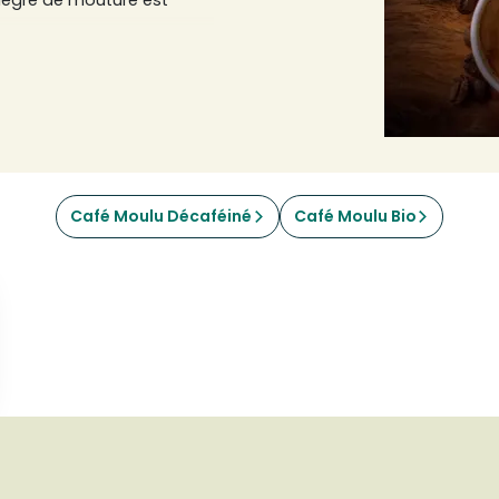
degré de mouture est
caux de France, Italie et
nes Tea&Coffee France,
tre prochain torréfacteur
Café Moulu Décaféiné
Café Moulu Bio