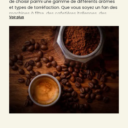
de choisir parmi une gamme de différents arômes
et types de torréfaction. Que vous soyez un fan des
machines à filtre, des cafetières italiennes, des
Voir plus
cafetières piston (aussi connues sous le nom de
French Press) ou autres, le café moulu est toujours
un composant indispensable.
Nous vous expliquerons sur cette page pourquoi le
bon degré de mouture est essentiel pour savourer
un café parfait.
Découvrez ici aussi tous nos cafés moulus des
artisans locaux de France, Italie et Allemagne,
comme par exemple d’Arlo’s Coffee, d'Origines
Tea&Coffee France, d'Ettli Kaffee, et bien d’autres.
Trouvez sur Sensaterra votre prochain torréfacteur
préféré, qu'il soit italien, allemand ou français.