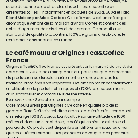
d'Arabica venant de la Colombie avec des arômes de baies, de
sucre de canne et de chocolat chaud. Il est disponible en
différentes tailles – notamment en paquets de 250g, 500g et 1 kilo.
Blend Maison par Arlo’s Coffee
:
Ce café moulu est un mélange
aromatique venant de la maison d’Arlo’s Coffee et contient des
notes d’agrumes, de noisettes et de caramel. Ce produit a un
standard de qualité bio, contient 100% de grains d’Arabica et le
torréfacteur artisanal est en France.
Le café moulu d’Origines Tea&Coffee
France
Origines Tea&Coffee
France est présent sur le marché du thé et du
café depuis 2017 et se distingue surtout par le fait que le processus
de production se déroule entièrement en France dès que les
matières premières sont importées. Cet artisan renonce totalement
à l’utilisation de produits chimiques et d’OGM et dispose même
d’un sommelier et aromatiseur de thé interne.
Retrouvez chez Sensaterra par exemple :
Café moulu Brésil par Origines
:
Ce café en qualité bio de la
gamme ‘Rare Coffee’ vient directement de la forêt brésilienne et est
un mélange 100% Arabica. Etant cultivé sur une altitude de 1000
mètres et dans un climat doux, le café qui en résulte est doux et
peu acide. Ce produit est disponible en différents moutures ainsi
que en différent formats : des pochettes de 250g et des pochettes