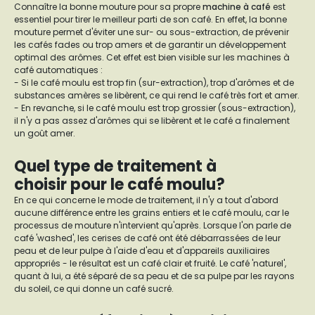
Connaître la bonne mouture pour sa propre
machine à café
est
essentiel pour tirer le meilleur parti de son café. En effet, la bonne
mouture permet d'éviter une sur- ou sous-extraction, de prévenir
les cafés fades ou trop amers et de garantir un développement
optimal des arômes. Cet effet est bien visible sur les machines à
café automatiques :
- Si le café moulu est trop fin (sur-extraction), trop d'arômes et de
substances amères se libèrent, ce qui rend le café très fort et amer.
- En revanche, si le café moulu est trop grossier (sous-extraction),
il n'y a pas assez d'arômes qui se libèrent et le café a finalement
un goût amer.
Quel type de traitement à
choisir pour le café moulu?
En ce qui concerne le mode de traitement, il n'y a tout d'abord
aucune différence entre les grains entiers et le café moulu, car le
processus de mouture n'intervient qu'après. Lorsque l'on parle de
café 'washed', les cerises de café ont été débarrassées de leur
peau et de leur pulpe à l'aide d'eau et d'appareils auxiliaires
appropriés - le résultat est un café clair et fruité. Le café 'naturel',
quant à lui, a été séparé de sa peau et de sa pulpe par les rayons
du soleil, ce qui donne un café sucré.