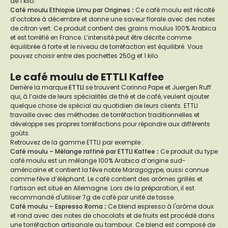
de 1 kilo.
Café moulu Ethiopie Limu par Origines
:
Ce café moulu est récolté
d’octobre à décembre et donne une saveur florale avec des notes
de citron vert. Ce produit contient des grains moulus 100% Arabica
et est torréfié en France. L’intensité peut être décrite comme
équilibrée à forte et le niveau de torréfaction est équilibré. Vous
pouvez choisir entre des pochettes 250g et 1 kilo.
Le café moulu de ETTLI Kaffee
Derrière la marque
ETTLI
se trouvent Corinna Pape et Juergen Ruff
qui, à l’aide de leurs spécialités de thé et de café, veulent ajouter
quelque chose de spécial au quotidien de leurs clients. ETTLI
travaille avec des méthodes de torréfaction traditionnelles et
développe ses propres torréfactions pour répondre aux différents
goûts.
Retrouvez de la gamme ETTLI par exemple :
Café moulu – Mélange raffiné par ETTLI Kaffee
:
Ce produit du type
café moulu est un mélange 100% Arabica d’origine sud-
américaine et contient la fève noble Maragogype, aussi connue
comme fève d’éléphant. Le café contient des arômes grillés et
l’artisan est situé en Allemagne. Lors de la préparation, il est
recommandé d'utiliser 7g de café par unité de tasse.
Café moulu – Espresso Roma
:
Ce blend espresso à l'arôme doux
et rond avec des notes de chocolats et de fruits est procédé dans
une torréfaction artisanale au tambour. Ce blend est composé de