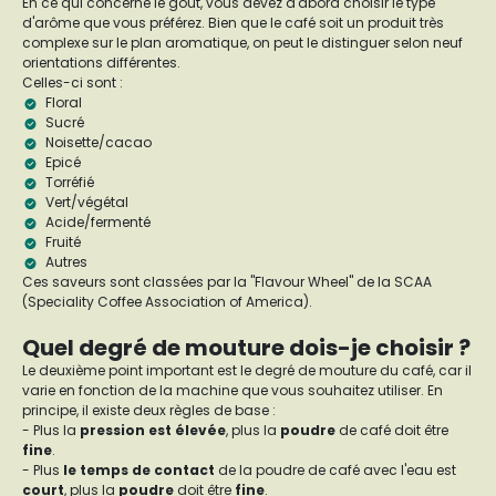
En ce qui concerne le goût, vous devez d'abord choisir le type
d'arôme que vous préférez. Bien que le café soit un produit très
complexe sur le plan aromatique, on peut le distinguer selon neuf
orientations différentes.
Celles-ci sont :
Floral
Sucré
Noisette/cacao
Epicé
Torréfié
Vert/végétal
Acide/fermenté
Fruité
Autres
Ces saveurs sont classées par la "Flavour Wheel" de la SCAA
(Speciality Coffee Association of America).
Quel degré de mouture dois-je choisir ?
Le deuxième point important est le degré de mouture du café, car il
varie en fonction de la machine que vous souhaitez utiliser. En
principe, il existe deux règles de base :
- Plus la
pression est élevée
, plus la
poudre
de café doit être
fine
.
- Plus
le temps de contact
de la poudre de café avec l'eau est
court
, plus la
poudre
doit être
fine
.