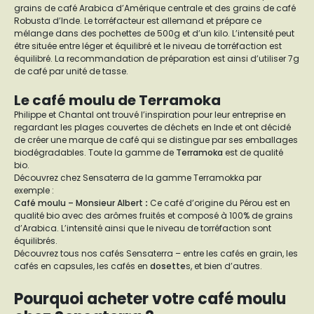
grains de café Arabica d’Amérique centrale et des grains de café
Robusta d’Inde. Le torréfacteur est allemand et prépare ce
mélange dans des pochettes de 500g et d’un kilo. L’intensité peut
être située entre léger et équilibré et le niveau de torréfaction est
équilibré. La recommandation de préparation est ainsi d’utiliser 7g
de café par unité de tasse.
Le café moulu de Terramoka
Philippe et Chantal ont trouvé l’inspiration pour leur entreprise en
regardant les plages couvertes de déchets en Inde et ont décidé
de créer une marque de café qui se distingue par ses emballages
biodégradables. Toute la gamme de
Terramoka
est de qualité
bio.
Découvrez chez Sensaterra de la gamme Terramokka par
exemple :
Café moulu – Monsieur Albert
:
Ce café d’origine du Pérou est en
qualité bio avec des arômes fruités et composé à 100% de grains
d’Arabica. L’intensité ainsi que le niveau de torréfaction sont
équilibrés.
Découvrez tous nos cafés Sensaterra – entre les cafés en grain, les
cafés en capsules, les cafés en
dosette
s, et bien d’autres.
Pourquoi acheter votre café moulu