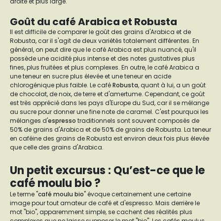
droite et plus large.
Goût du café Arabica et Robusta
Il est difficile de comparer le goût des grains d'Arabica et de
Robusta, car il s'agit de deux variétés totalement différentes. En
général, on peut dire que le café Arabica est plus nuancé, qu'il
possède une acidité plus intense et des notes gustatives plus
fines, plus fruitées et plus complexes. En outre, le café Arabica a
une teneur en sucre plus élevée et une teneur en acide
chlorogénique plus faible. Le café
Robusta
, quant à lui, a un goût
de chocolat, de noix, de terre et d'amertume. Cependant, ce goût
est très apprécié dans les pays d'Europe du Sud, car il se mélange
au sucre pour donner une fine note de caramel. C'est pourquoi les
mélanges d'
espresso
traditionnels sont souvent composés de
50% de grains d'Arabica et de 50% de grains de Robusta. La teneur
en caféine des grains de Robusta est environ deux fois plus élevée
que celle des grains d'Arabica.
Un petit excursus : Qu’est-ce que le
café moulu bio ?
Le terme "
café moulu bio
" évoque certainement une certaine
image pour tout amateur de café et d'espresso. Mais derrière le
mot "bio", apparemment simple, se cachent des réalités plus
complexes que ne laisse supposer le mot "bio". Les cafés moulus