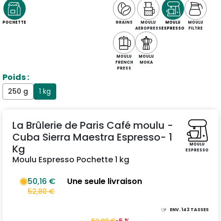
POCHETTE
GRAINS
MOULU
MOULU
MOULU
AEROPRESS
ESPRESSO
FILTRE
MOULU
MOULU
FRENCH
MOKA
PRESS
Poids :
250 g
1 kg
La Brûlerie de Paris Café moulu -
Cuba Sierra Maestra Espresso- 1
MOULU
Kg
ESPRESSO
Moulu Espresso Pochette 1 kg
50,16 €
Une seule livraison
52,80 €
ENV.
143
TASSES
52,80 €
-5 %