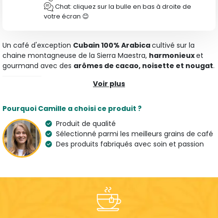
Chat: cliquez sur la bulle en bas à droite de
votre écran 😊
Un café d'exception
Cubain 100% Arabica
cultivé sur la
chaine montagneuse de la Sierra Maestra,
harmonieux
et
gourmand avec des
arômes de cacao, noisette et nougat
.
Voir plus
Caractéristiques
Type
Arômes
Pourquoi Camille a choisi ce produit ?
Tous nos Cafés Moulus
Cacao, Noisette &
Nougat
Produit de qualité
Sélectionné parmi les meilleurs grains de café
Variété
Origine
Des produits fabriqués avec soin et passion
100 % Arabica
Cuba
Café de Spécialité
Pays de l'artisan
France
Suggestion de préparation
Dose