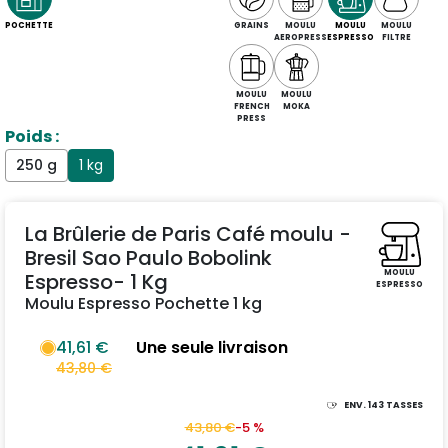
POCHETTE
GRAINS
MOULU
MOULU
MOULU
AEROPRESS
ESPRESSO
FILTRE
MOULU
MOULU
FRENCH
MOKA
PRESS
Poids :
250 g
1 kg
La Brûlerie de Paris Café moulu -
Bresil Sao Paulo Bobolink
MOULU
Espresso- 1 Kg
ESPRESSO
Moulu Espresso Pochette 1 kg
41,61 €
Une seule livraison
43,80 €
ENV.
143
TASSES
43,80 €
-5 %