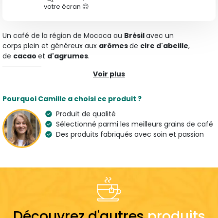
votre écran 😊
Un café de la région de Mococa au
Brésil
avec un
corps
plein
et généreux
aux
arômes
de
cire d'abeille
,
de
cacao
et
d'agrumes
.
Voir plus
Caractéristiques
Type
Arômes
Pourquoi Camille a choisi ce produit ?
Café Moulu Bio
Agrumes, Chocolat noir
& Miel
Produit de qualité
Sélectionné parmi les meilleurs grains de café
Variété
Origine
Des produits fabriqués avec soin et passion
100 % Arabica
Brésil
Bio
Pays de l'artisan
France
Suggestion de préparation
Dose
Découvrez d'autres
produits
7 g