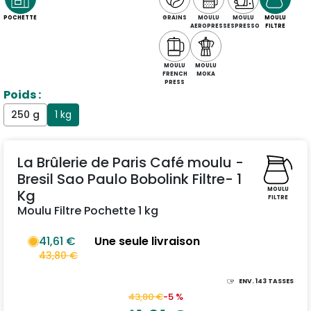
POCHETTE
GRAINS
MOULU
MOULU
MOULU
AEROPRESS
ESPRESSO
FILTRE
MOULU
MOULU
FRENCH
MOKA
PRESS
Poids :
250 g
1 kg
La Brûlerie de Paris Café moulu -
Bresil Sao Paulo Bobolink Filtre- 1
MOULU
Kg
FILTRE
Moulu Filtre Pochette 1 kg
41,61 €
Une seule livraison
43,80 €
ENV.
143
TASSES
43,80 €
-5 %