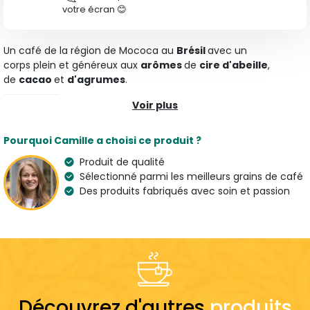
votre écran 😊
Un café de la région de Mococa au
Brésil
avec un
corps
plein
et généreux
aux
arômes
de
cire d'abeille
,
de
cacao
et
d'agrumes
.
Voir plus
Caractéristiques
Type
Arômes
Pourquoi Camille a choisi ce produit ?
Café Moulu Bio
Agrumes, Chocolat noir
& Miel
Produit de qualité
Sélectionné parmi les meilleurs grains de café
Variété
Origine
Des produits fabriqués avec soin et passion
100 % Arabica
Brésil
Bio
Pays de l'artisan
France
Suggestion de préparation
Dose
Découvrez d'autres
produits
7 g