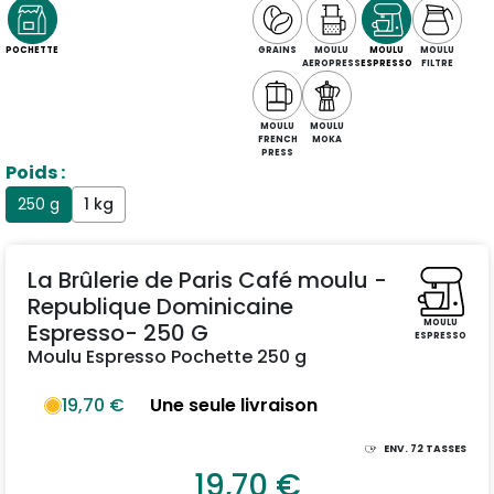
POCHETTE
GRAINS
MOULU
MOULU
MOULU
AEROPRESS
ESPRESSO
FILTRE
MOULU
MOULU
FRENCH
MOKA
PRESS
Poids :
250 g
1 kg
La Brûlerie de Paris Café moulu -
Republique Dominicaine
MOULU
Espresso- 250 G
ESPRESSO
Moulu Espresso Pochette 250 g
19,70 €
Une seule livraison
ENV.
72
TASSES
19,70 €