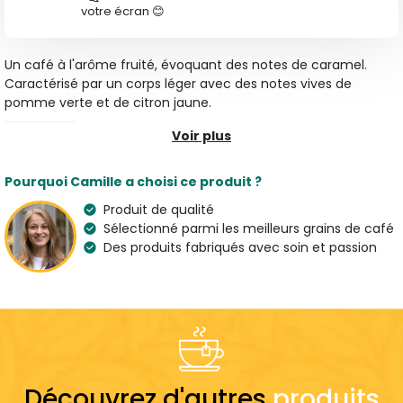
votre écran 😊
Un café à l'arôme fruité, évoquant des notes de caramel.
Caractérisé par un corps léger avec des notes vives de
pomme verte et de citron jaune.
Voir plus
Caractéristiques
Type
Arômes
Pourquoi Camille a choisi ce produit ?
Tous nos Cafés Moulus
Pruneau & Pomme
Produit de qualité
Variété
Origine
Sélectionné parmi les meilleurs grains de café
100 % Arabica
République dominicaine
Des produits fabriqués avec soin et passion
Café de Spécialité
Pays de l'artisan
France
Suggestion de préparation
Dose
7 g
Découvrez d'autres
produits