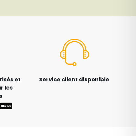
isés et
Service client disponible
r les
s