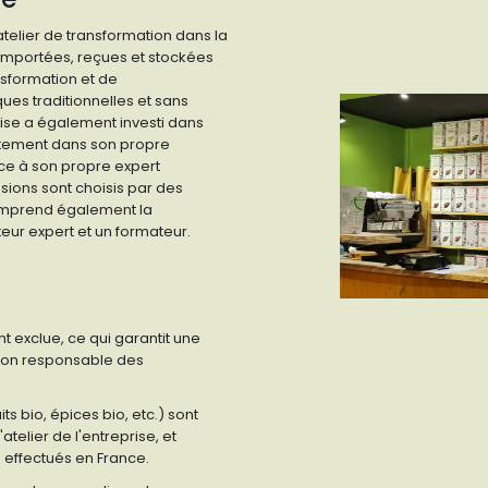
telier de transformation dans la
importées, reçues et stockées
nsformation et de
ues traditionnelles et sans
prise a également investi dans
ectement dans son propre
âce à son propre expert
sions sont choisis par des
 comprend également la
teur expert et un formateur.
t exclue, ce qui garantit une
ion responsable des
ts bio, épices bio, etc.) sont
elier de l'entreprise, et
e effectués en France.