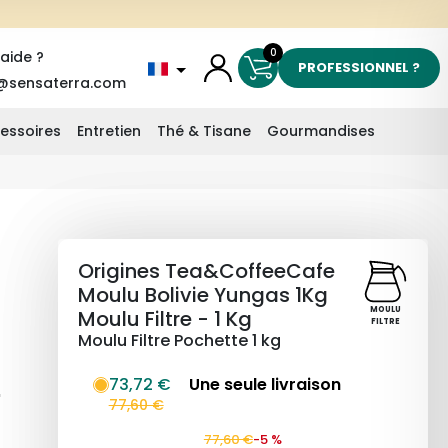
0
'aide ?
PROFESSIONNEL ?
@sensaterra.com
essoires
Entretien
Thé & Tisane
Gourmandises
Origines Tea&CoffeeCafe
Moulu Bolivie Yungas 1Kg
MOULU
Moulu Filtre - 1 Kg
FILTRE
Moulu Filtre Pochette 1 kg
73,72 €
Une seule livraison
"
77,60 €
77,60 €
-5 %