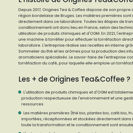
Depuis 2017, Origines Tea & Coffee dispose de son propre a
région bordelaise de Bruges. Les matières premières sont 
directement dans ce laboratoire. Toutes les étapes de tra
conditionnement ont donc lieu en France, selon des techniq
utilisation de produits chimiques et d'OGM. En 2021, l'entre
une machine à torréfier pour effectuer la torréfaction dir
laboratoire. L'entreprise réalise ses recettes en interne gr
Sommelier du thé et les arômes pour la production des infu
aromaticiens spécialisés. Le savoir-faire de l'entreprise
torréfaction du café, pour laquelle elle emploie un torréfac
Les + de Origines Tea&Coffee ?
L'utilisation de produits chimiques et d'OGM est totalemen
production respectueuse de l'environnement et une gest
ressources.
Les matières premières (thé bio, plantes bio, café bio, frui
importées, réceptionnées et stockées directement dans l'at
toute la transformation et le conditionnement sont ensuit