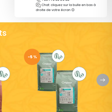
Chat: cliquez sur la bulle en bas à
droite de votre écran 😊
ts
-5 %
-5 