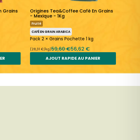
n Grains
Origines Tea&Coffee Cafè En Grains
Origin
g
- Mexique - 1Kg
- Péro
Fruité
Fruité
CAFÉ EN GRAIN ARABICA
CAFÉ EN
Pack 2 × Grains Pochette 1 kg
Pack 2
59,60 €
56,62 €
(28,31 €/kg)
(28,31 €
IER
AJOUT RAPIDE AU PANIER