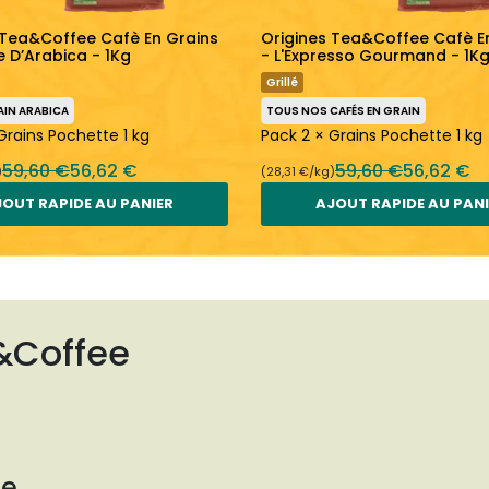
 Tea&Coffee Cafè En Grains
Origines Tea&Coffee Cafè E
e D’Arabica - 1Kg
- L'Expresso Gourmand - 1K
Grillé
AIN ARABICA
TOUS NOS CAFÉS EN GRAIN
Grains Pochette 1 kg
Pack 2 × Grains Pochette 1 kg
59,60 €
56,62 €
59,60 €
56,62 €
)
(28,31 €/kg)
OUT RAPIDE AU PANIER
AJOUT RAPIDE AU PAN
&Coffee
ee