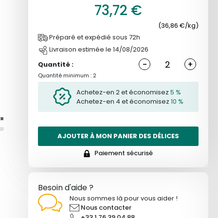
73,72 €
(36,86 €/kg)
Préparé et expédié sous 72h
Livraison estimée le 14/08/2026
-
+
Quantité :
Quantité minimum : 2
Achetez-en 2 et économisez
5 %
Achetez-en 4 et économisez
10 %
ER
AJOUTER À MON PANIER DES DÉLICES
Paiement sécurisé
Besoin d'aide ?
Nous sommes là pour vous aider !
Nous contacter
+33 1 76 39 04 88