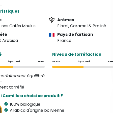
 La route des Yungas, également connue sous le nom de
 la mort", était la seule route reliant La Paz à la forêt
ristiques
nne pendant la Seconde Guerre mondiale. Le café est
 à la main à Bordeaux et présente des notes gourmandes
e
Arômes
ne, de caramel et des notes légèrement florales.
 nos Cafés Moulus
Floral, Caramel & Praliné
iété
Pays de l'artisan
% Arabica
France
é
Niveau de torréfaction
ÉQUILIBRÉ
FORT
ACIDE
ÉQUILIBRÉ
AM
parfaitement équilibré
ent torréfié
 Camille a choisi ce produit ?
100% biologique
Arabica d'origine bolivienne