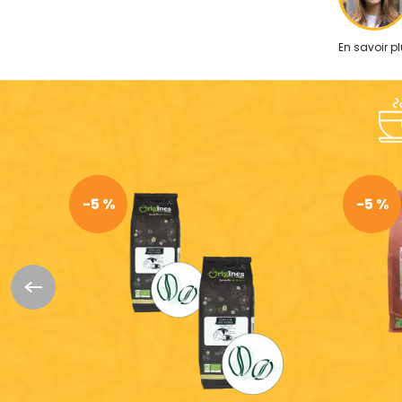
En savoir pl
-5 %
-5 %