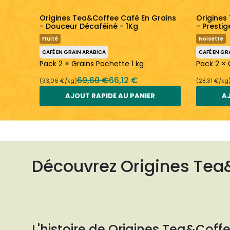
lu
Origines Tea&Coffee Cafè En Grains
Origines
Moka -
- Douceur Décaféiné - 1Kg
- Prestig
Fruité
Noisette
CAFÉ EN GRAIN ARABICA
CAFÉ EN GR
Pack 2 × Grains Pochette 1 kg
Pack 2 × 
kg
69,60 €
66,12 €
(33,06 €/kg)
(28,31 €/kg
AJOUT RAPIDE AU PANIER
AJ
Découvrez Origines Tea
L'histoire de Origines Tea&Coff