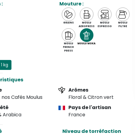
 :
Mouture :
ue pays africain avec son arôme prononcé de café frais.
GRAINS
MOULU
MOULU
MOULU
AEROPRESS
ESPRESSO
FILTRE
MOULU
MOULU MOKA
FRENCH
PRESS
1 kg
ristiques
e
Arômes
 nos Cafés Moulus
Floral & Citron vert
iété
Pays de l'artisan
% Arabica
France
é
Niveau de torréfaction