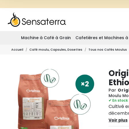
Machine à Café à Grain
Cafetières et Machines à
Accueil
Café moulu, Capsules, Dosettes
Tous nos Cafés Moulus
Orig
Ethi
×2
Par
Orig
Moulu Mok
✔ En stock
Cultivé e
décembre,
un soupço
Voir plus
bouche e