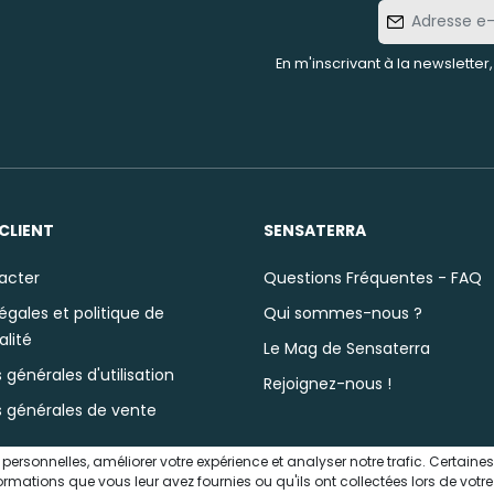
Adresse
e-mail
En m'inscrivant à la newsletter
CLIENT
SENSATERRA
acter
Questions Fréquentes - FAQ
égales et politique de
Qui sommes-nous ?
alité
Le Mag de Sensaterra
 générales d'utilisation
Rejoignez-nous !
s générales de vente
s personnelles, améliorer votre expérience et analyser notre trafic. Certai
ations que vous leur avez fournies ou qu'ils ont collectées lors de votre u