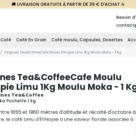
🚚 LIVRAISON GRATUITE À PARTIR DE 39 € D'ACHAT ☕
Besoin d
contact
 Café
Café En Grain
Café moulu, Capsules, Dosettes
Acc
Origines Tea&CoffeeCafe Moulu Ethiopie Limu 1Kg Moulu Moka - 1 Kg
ines Tea&CoffeeCafe Moulu
opie Limu 1Kg Moulu Moka - 1 K
ines Tea&Coffee
a Pochette 1 kg
ntre 1855 et 1960 mètres d'altitude et récolté d'octobre à
 le café Limu d'Éthiopie a une saveur florale associée à
n de citron vert. C'est un café bien équilibré, long en
t velouté. Ce café vous emmènera directement dans ce