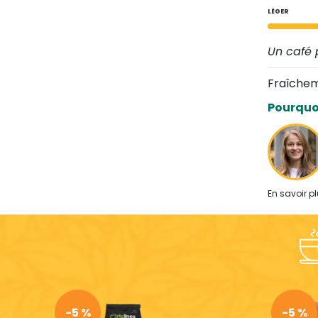
LÉGER
Un café p
Fraîchem
Pourquoi
En savoir pl
-5 %
-5 %