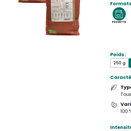
Formats
magnifiq
POCHETTE
Poids :
250 g
Caracté
Typ
Tous
Var
100 
Intensit