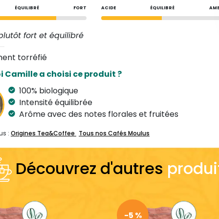
ÉQUILIBRÉ
FORT
ACIDE
ÉQUILIBRÉ
AM
lutôt fort et équilibré
ent torréfié
 Camille a choisi ce produit ?
100% biologique
Intensité équilibrée
Arôme avec des notes florales et fruitées
us :
Origines Tea&Coffee
Tous nos Cafés Moulus
Découvrez d'autres
produi
-5 %