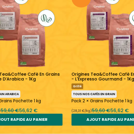
 Tea&Coffee Cafè En Grains
Origines Tea&Coffee Cafè E
e D’Arabica - 1Kg
- L'Expresso Gourmand - 1K
Grillé
AIN ARABICA
TOUS NOS CAFÉS EN GRAIN
Grains Pochette 1 kg
Pack 2 × Grains Pochette 1 kg
59,60 €
56,62 €
59,60 €
56,62 €
)
(28,31 €/kg)
OUT RAPIDE AU PANIER
AJOUT RAPIDE AU PAN