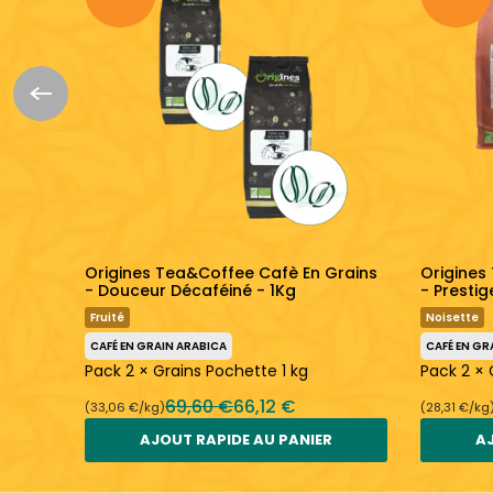
lu
Origines Tea&Coffee Cafè En Grains
Origines
Moka -
- Douceur Décaféiné - 1Kg
- Prestig
Fruité
Noisette
CAFÉ EN GRAIN ARABICA
CAFÉ EN GR
Pack 2 × Grains Pochette 1 kg
Pack 2 × 
kg
69,60 €
66,12 €
(33,06 €/kg)
(28,31 €/kg
AJOUT RAPIDE AU PANIER
AJ