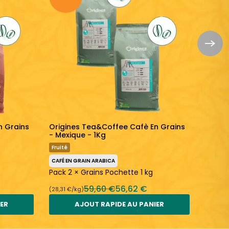
n Grains
Origines Tea&Coffee Cafè En Grains
Origin
g
- Mexique - 1Kg
- Péro
Fruité
Fruité
CAFÉ EN GRAIN ARABICA
CAFÉ EN
Pack 2 × Grains Pochette 1 kg
Pack 2
59,60 €
56,62 €
(28,31 €/kg)
(28,31 €
IER
AJOUT RAPIDE AU PANIER