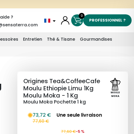
0
'aide ?
PROFESSIONNEL ?
@sensaterra.com
essoires
Entretien
Thé & Tisane
Gourmandises
Origines Tea&CoffeeCafe
g
Moulu Ethiopie Limu 1Kg
MOULU
Moulu Moka - 1 Kg
MOKA
Moulu Moka Pochette 1 kg
73,72 €
Une seule livraison
77,60 €
77,60 €
-5 %