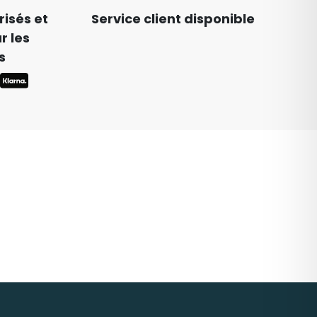
isés et
Service client disponible
r les
s