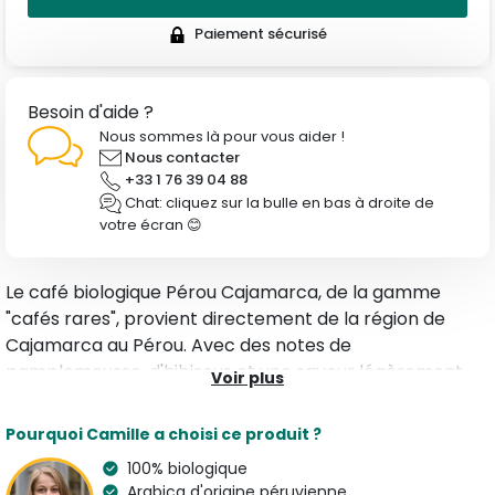
Paiement sécurisé
Besoin d'aide ?
Nous sommes là pour vous aider !
Nous contacter
+33 1 76 39 04 88
Chat: cliquez sur la bulle en bas à droite de
votre écran 😊
Le café biologique Pérou Cajamarca, de la gamme
"cafés rares", provient directement de la région de
Cajamarca au Pérou. Avec des notes de
pamplemousse, d'hibiscus et une saveur légèrement
Voir plus
épicée, ce café de spécialité 100% Arabica, torréfié à la
main à Bordeaux, a une intensité modérée et une
Pourquoi Camille a choisi ce produit ?
composante acide très élevée, parfaite pour les
100% biologique
amateurs de saveurs d'agrumes.
Arabica d'origine péruvienne