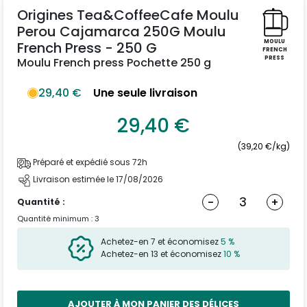
Origines Tea&CoffeeCafe Moulu
Perou Cajamarca 250G Moulu
MOULU
French Press - 250 G
FRENCH
PRESS
Moulu French press Pochette 250 g
29,40 €
Une seule livraison
29,40 €
(39,20 €/kg)
Préparé et expédié sous 72h
Livraison estimée le 17/08/2026
-
+
Quantité :
Quantité minimum : 3
Achetez-en 7 et économisez
5 %
Achetez-en 13 et économisez
10 %
AJOUTER À MON PANIER DES DÉLICES