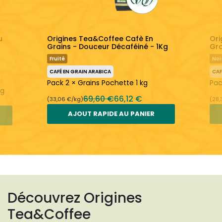
u
Origines Tea&Coffee Cafè En
Ori
Grains - Douceur Décaféiné - 1Kg
Gra
Fruité
Noi
CAFÉ EN GRAIN ARABICA
CAF
Pack 2 × Grains Pochette 1 kg
Pac
kg
69,60 €
66,12 €
(33,06 €/kg)
(28,
AJOUT RAPIDE AU PANIER
Découvrez Origines
Tea&Coffee