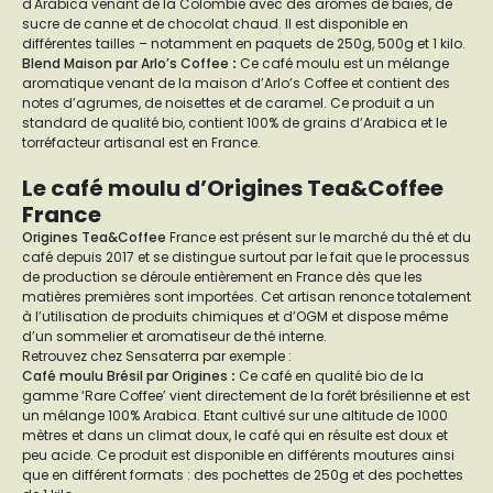
d'Arabica venant de la Colombie avec des arômes de baies, de
sucre de canne et de chocolat chaud. Il est disponible en
différentes tailles – notamment en paquets de 250g, 500g et 1 kilo.
Blend Maison par Arlo’s Coffee
:
Ce café moulu est un mélange
aromatique venant de la maison d’Arlo’s Coffee et contient des
notes d’agrumes, de noisettes et de caramel. Ce produit a un
standard de qualité bio, contient 100% de grains d’Arabica et le
torréfacteur artisanal est en France.
Le café moulu d’Origines Tea&Coffee
France
Origines Tea&Coffee
France est présent sur le marché du thé et du
café depuis 2017 et se distingue surtout par le fait que le processus
de production se déroule entièrement en France dès que les
matières premières sont importées. Cet artisan renonce totalement
à l’utilisation de produits chimiques et d’OGM et dispose même
d’un sommelier et aromatiseur de thé interne.
Retrouvez chez Sensaterra par exemple :
Café moulu Brésil par Origines
:
Ce café en qualité bio de la
gamme ‘Rare Coffee’ vient directement de la forêt brésilienne et est
un mélange 100% Arabica. Etant cultivé sur une altitude de 1000
mètres et dans un climat doux, le café qui en résulte est doux et
peu acide. Ce produit est disponible en différents moutures ainsi
que en différent formats : des pochettes de 250g et des pochettes