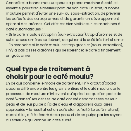
Connaître la bonne mouture pour sa propre
machine à café
est
essentiel pour tirer le meilleur parti de son café. En effet, la bonne
mouture permet d'éviter une sur- ou sous-extraction, de prévenir
les cafés fades ou trop amers et de garantir un développement
optimal des arômes. Cet effet est bien visible sur les machines à
café automatiques :
- Si le café moulu est trop fin (sur-extraction), trop d'arômes et de
substances amères se libèrent, ce qui rend le café très fort et amer.
- En revanche, si le café moulu est trop grossier (sous-extraction),
il n'y a pas assez d'arômes qui se libèrent et le café a finalement
un goût amer.
Quel type de traitement à
choisir pour le café moulu?
En ce qui concerne le mode de traitement, il n'y a tout d'abord
aucune différence entre les grains entiers et le café moulu, car le
processus de mouture n'intervient qu'après. Lorsque l'on parle de
café 'washed', les cerises de café ont été débarrassées de leur
peau et de leur pulpe à l'aide d'eau et d'appareils auxiliaires
appropriés - le résultat est un café clair et fruité. Le café 'naturel',
quant à lui, a été séparé de sa peau et de sa pulpe par les rayons
du soleil, ce qui donne un café sucré.