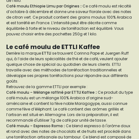
de 1 kilo.
Café moulu Ethiopie Limu par Origines
:
Ce café moulu est récolté
d’octobre à décembre et donne une saveur florale avec des notes
de citron vert. Ce produit contient des grains moulus 100% Arabica
et est torréfié en France. L’intensité peut être décrite comme
équilibrée à forte et le niveau de torréfaction est équilibré. Vous
pouvez choisir entre des pochettes 250g et 1 kilo.
Le café moulu de ETTLI Kaffee
Derrière la marque
ETTLI
se trouvent Corinna Pape et Juergen Ruff
qui, à l’aide de leurs spécialités de thé et de café, veulent ajouter
quelque chose de spécial au quotidien de leurs clients. ETTLI
travaille avec des méthodes de torréfaction traditionnelles et
développe ses propres torréfactions pour répondre aux différents
goûts.
Retrouvez de la gamme ETTLI par exemple :
Café moulu – Mélange raffiné par ETTLI Kaffee
:
Ce produit du type
café moulu est un mélange 100% Arabica d’origine sud-
américaine et contient la fève noble Maragogype, aussi connue
comme fève d’éléphant. Le café contient des arômes grillés et
l’artisan est situé en Allemagne. Lors de la préparation, il est
recommandé d'utiliser 7g de café par unité de tasse.
Café moulu – Espresso Roma
:
Ce blend espresso à l'arôme doux
et rond avec des notes de chocolats et de fruits est procédé dans
une torréfaction artisanale au tambour. Ce blend est composé de