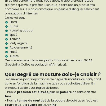
En ce qui concerne le goût, vous devez d'abord choisir le type
d'arôme que vous préférez. Bien que le café soit un produit très
complexe sur le plan aromatique, on peut le distinguer selon neuf
orientations différentes.
Celles-ci sont :
Floral
Sucré
Noisette/cacao
Epicé
Torréfié
Vert/végétal
Acide/fermenté
Fruité
Autres
Ces saveurs sont classées par la "Flavour Wheel" de la SCAA
(Speciality Coffee Association of America).
Quel degré de mouture dois-je choisir ?
Le deuxième point important est le degré de mouture du café, car il
varie en fonction de la machine que vous souhaitez utiliser. En
principe, il existe deux règles de base :
- Plus la
pression est élevée
, plus la
poudre
de café doit être
fine
.
- Plus
le temps de contact
de la poudre de café avec l'eau est
court
, plus la
poudre
doit être
fine
.