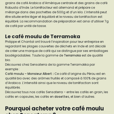
grains de café Arabica d’Amérique centrale et des grains de café
Robusta d’Inde. Le torréfacteur est allemand et prépare ce
mélange dans des pochettes de 500g et d’un kilo. L’intensité peut
être située entre léger et équilibré et le niveau de torréfaction est
équilibré. La recommandation de préparation est ainsi d’utiliser 7g
de café par unité de tasse.
Le café moulu de Terramoka
Philippe et Chantal ont trouvé l’inspiration pour leur entreprise en
regardant les plages couvertes de déchets en Inde et ont décidé
de créer une marque de café qui se distingue par ses emballages
biodégradables. Toute la gamme de
Terramoka
est de qualité
bio.
Découvrez chez Sensaterra de la gamme Terramokka par
exemple :
Café moulu – Monsieur Albert
:
Ce café d’origine du Pérou est en
qualité bio avec des arômes fruités et composé à 100% de grains
d’Arabica. L’intensité ainsi que le niveau de torréfaction sont
équilibrés.
Découvrez tous nos cafés Sensaterra – entre les cafés en grain, les
cafés en capsules, les cafés en
dosette
s, et bien d’autres.
Pourquoi acheter votre café moulu