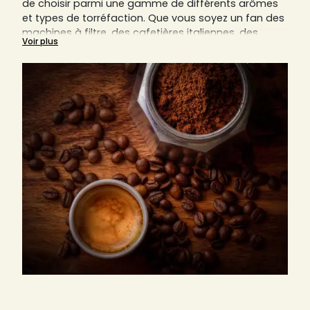
de choisir parmi une gamme de différents arômes
et types de torréfaction. Que vous soyez un fan des
machines à filtre, des cafetières italiennes, des
Voir plus
cafetières piston (aussi connues sous le nom de
French Press) ou autres, le café moulu est toujours
un composant indispensable.
Nous vous expliquerons sur cette page pourquoi le
bon degré de mouture est essentiel pour savourer
un café parfait.
Découvrez ici aussi tous nos cafés moulus des
artisans locaux de France, Italie et Allemagne,
comme par exemple d’Arlo’s Coffee, d'Origines
Tea&Coffee France, d'Ettli Kaffee, et bien d’autres.
Trouvez sur Sensaterra votre prochain torréfacteur
préféré, qu'il soit italien, allemand ou français.