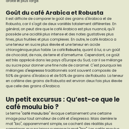
droite et plus large.
Goût du café Arabica et Robusta
Il est difficile de comparer le goût des grains d'Arabica et de
Robusta, car il s'agit de deux variétés totalement différentes. En
général, on peut dire que le café Arabica est plus nuancé, qu'il
possède une acidité plus intense et des notes gustatives plus
fines, plus fruitées et plus complexes. En outre, le café Arabica a
une teneur en sucre plus élevée et une teneur en acide
chlorogénique plus faible. Le café
Robusta
, quant à lui, a un goût
de chocolat, de noix, de terre et d'amertume. Cependant, ce goût
est très apprécié dans les pays d'Europe du Sud, car il se mélange
au sucre pour donner une fine note de caramel. C'est pourquoi les
mélanges d'
espresso
traditionnels sont souvent composés de
50% de grains d'Arabica et de 50% de grains de Robusta. La teneur
en caféine des grains de Robusta est environ deux fois plus élevée
que celle des grains d'Arabica.
Un petit excursus : Qu’est-ce que le
café moulu bio ?
Le terme "
café moulu bio
" évoque certainement une certaine
image pour tout amateur de café et d'espresso. Mais derrière le
mot "bio", apparemment simple, se cachent des réalités plus
complexes que ne laisse supposer le mot "bio". Les cafés moulus