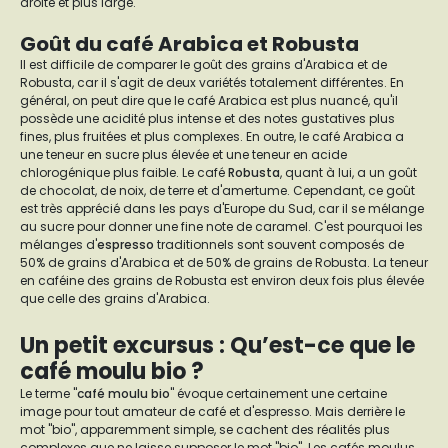
droite et plus large.
Goût du café Arabica et Robusta
Il est difficile de comparer le goût des grains d'Arabica et de
Robusta, car il s'agit de deux variétés totalement différentes. En
général, on peut dire que le café Arabica est plus nuancé, qu'il
possède une acidité plus intense et des notes gustatives plus
fines, plus fruitées et plus complexes. En outre, le café Arabica a
une teneur en sucre plus élevée et une teneur en acide
chlorogénique plus faible. Le café
Robusta
, quant à lui, a un goût
de chocolat, de noix, de terre et d'amertume. Cependant, ce goût
est très apprécié dans les pays d'Europe du Sud, car il se mélange
au sucre pour donner une fine note de caramel. C'est pourquoi les
mélanges d'
espresso
traditionnels sont souvent composés de
50% de grains d'Arabica et de 50% de grains de Robusta. La teneur
en caféine des grains de Robusta est environ deux fois plus élevée
que celle des grains d'Arabica.
Un petit excursus : Qu’est-ce que le
café moulu bio ?
Le terme "
café moulu bio
" évoque certainement une certaine
image pour tout amateur de café et d'espresso. Mais derrière le
mot "bio", apparemment simple, se cachent des réalités plus
complexes que ne laisse supposer le mot "bio". Les cafés moulus