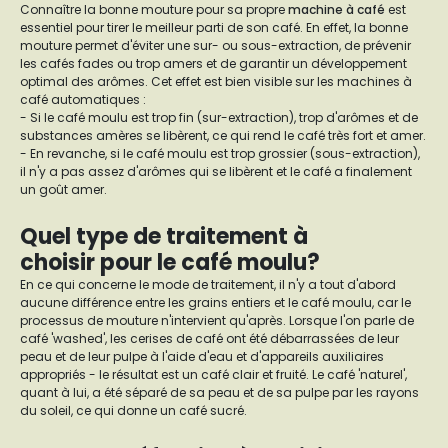
Connaître la bonne mouture pour sa propre
machine à café
est
essentiel pour tirer le meilleur parti de son café. En effet, la bonne
mouture permet d'éviter une sur- ou sous-extraction, de prévenir
les cafés fades ou trop amers et de garantir un développement
optimal des arômes. Cet effet est bien visible sur les machines à
café automatiques :
- Si le café moulu est trop fin (sur-extraction), trop d'arômes et de
substances amères se libèrent, ce qui rend le café très fort et amer.
- En revanche, si le café moulu est trop grossier (sous-extraction),
il n'y a pas assez d'arômes qui se libèrent et le café a finalement
un goût amer.
Quel type de traitement à
choisir pour le café moulu?
En ce qui concerne le mode de traitement, il n'y a tout d'abord
aucune différence entre les grains entiers et le café moulu, car le
processus de mouture n'intervient qu'après. Lorsque l'on parle de
café 'washed', les cerises de café ont été débarrassées de leur
peau et de leur pulpe à l'aide d'eau et d'appareils auxiliaires
appropriés - le résultat est un café clair et fruité. Le café 'naturel',
quant à lui, a été séparé de sa peau et de sa pulpe par les rayons
du soleil, ce qui donne un café sucré.