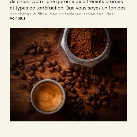
de choisir parmi une gamme de différents arômes
et types de torréfaction. Que vous soyez un fan des
machines à filtre, des cafetières italiennes, des
Voir plus
cafetières piston (aussi connues sous le nom de
French Press) ou autres, le café moulu est toujours
un composant indispensable.
Nous vous expliquerons sur cette page pourquoi le
bon degré de mouture est essentiel pour savourer
un café parfait.
Découvrez ici aussi tous nos cafés moulus des
artisans locaux de France, Italie et Allemagne,
comme par exemple d’Arlo’s Coffee, d'Origines
Tea&Coffee France, d'Ettli Kaffee, et bien d’autres.
Trouvez sur Sensaterra votre prochain torréfacteur
préféré, qu'il soit italien, allemand ou français.