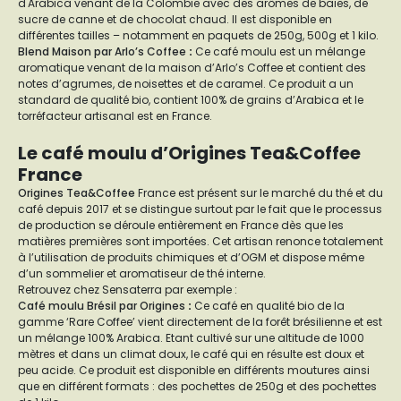
d'Arabica venant de la Colombie avec des arômes de baies, de
sucre de canne et de chocolat chaud. Il est disponible en
différentes tailles – notamment en paquets de 250g, 500g et 1 kilo.
Blend Maison par Arlo’s Coffee
:
Ce café moulu est un mélange
aromatique venant de la maison d’Arlo’s Coffee et contient des
notes d’agrumes, de noisettes et de caramel. Ce produit a un
standard de qualité bio, contient 100% de grains d’Arabica et le
torréfacteur artisanal est en France.
Le café moulu d’Origines Tea&Coffee
France
Origines Tea&Coffee
France est présent sur le marché du thé et du
café depuis 2017 et se distingue surtout par le fait que le processus
de production se déroule entièrement en France dès que les
matières premières sont importées. Cet artisan renonce totalement
à l’utilisation de produits chimiques et d’OGM et dispose même
d’un sommelier et aromatiseur de thé interne.
Retrouvez chez Sensaterra par exemple :
Café moulu Brésil par Origines
:
Ce café en qualité bio de la
gamme ‘Rare Coffee’ vient directement de la forêt brésilienne et est
un mélange 100% Arabica. Etant cultivé sur une altitude de 1000
mètres et dans un climat doux, le café qui en résulte est doux et
peu acide. Ce produit est disponible en différents moutures ainsi
que en différent formats : des pochettes de 250g et des pochettes