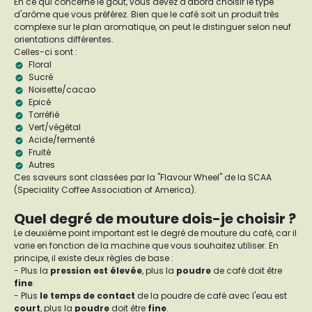
En ce qui concerne le goût, vous devez d'abord choisir le type
d'arôme que vous préférez. Bien que le café soit un produit très
complexe sur le plan aromatique, on peut le distinguer selon neuf
orientations différentes.
Celles-ci sont :
Floral
Sucré
Noisette/cacao
Epicé
Torréfié
Vert/végétal
Acide/fermenté
Fruité
Autres
Ces saveurs sont classées par la "Flavour Wheel" de la SCAA
(Speciality Coffee Association of America).
Quel degré de mouture dois-je choisir ?
Le deuxième point important est le degré de mouture du café, car il
varie en fonction de la machine que vous souhaitez utiliser. En
principe, il existe deux règles de base :
- Plus la
pression est élevée
, plus la
poudre
de café doit être
fine
.
- Plus
le temps de contact
de la poudre de café avec l'eau est
court
, plus la
poudre
doit être
fine
.