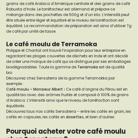
grains de café Arabica d’Amérique centrale et des grains de café
Robusta d’Inde. Le torréfacteur est allemand et prépare ce
mélange dans des pochettes de 500g et d’un kilo. L’intensité peut
être située entre léger et équilibré et le niveau de torréfaction est
équilibré. La recommandation de préparation est ainsi d’utiliser 7g
de café par unité de tasse.
Le café moulu de Terramoka
Philippe et Chantal ont trouvé l’inspiration pour leur entreprise en
regardant les plages couvertes de déchets en Inde et ont décidé
de créer une marque de café qui se distingue par ses emballages
biodégradables. Toute la gamme de
Terramoka
est de qualité
bio.
Découvrez chez Sensaterra de la gamme Terramokka par
exemple :
Café moulu – Monsieur Albert
:
Ce café d’origine du Pérou est en
qualité bio avec des arômes fruités et composé à 100% de grains
d’Arabica. L’intensité ainsi que le niveau de torréfaction sont
équilibrés.
Découvrez tous nos cafés Sensaterra – entre les cafés en grain, les
cafés en capsules, les cafés en
dosette
s, et bien d’autres.
Pourquoi acheter votre café moulu