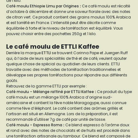
de 1 kilo.
Café moulu Ethiopie Limu par Origines
:
Ce café moulu est récolté
d’octobre à décembre et donne une saveur florale avec des notes
de citron vert. Ce produit contient des grains moulus 100% Arabica
et est torréfié en France. L’intensité peut être décrite comme
équilibrée à forte et le niveau de torréfaction est équilibré. Vous
pouvez choisir entre des pochettes 250g et 1 kilo.
Le café moulu de ETTLI Kaffee
Derrière la marque
ETTLI
se trouvent Corinna Pape et Juergen Ruff
qui, à l’aide de leurs spécialités de thé et de café, veulent ajouter
quelque chose de spécial au quotidien de leurs clients. ETTLI
travaille avec des méthodes de torréfaction traditionnelles et
développe ses propres torréfactions pour répondre aux différents
goûts.
Retrouvez de la gamme ETTLI par exemple :
Café moulu – Mélange raffiné par ETTLI Kaffee
:
Ce produit du type
café moulu est un mélange 100% Arabica d’origine sud-
américaine et contient la fève noble Maragogype, aussi connue
comme fève d’éléphant. Le café contient des arômes grillés et
l’artisan est situé en Allemagne. Lors de la préparation, il est
recommandé d'utiliser 7g de café par unité de tasse.
Café moulu – Espresso Roma
:
Ce blend espresso à l'arôme doux
et rond avec des notes de chocolats et de fruits est procédé dans
une torréfaction artisanale au tambour. Ce blend est composé de