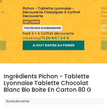
Pichon - Tablette Lyonnaise -
Pic
 En
Decouverte Classiques 4 Coffret
Dec
Decouverte
De
Lait
Fruité
Lait
TOUTES NOS GOURMANDISES
TO
Pack 2 × 4 Coffret découverte
Pac
71,20 €
67,64 €
(105,69 €/kg)
(99,
AJOUT RAPIDE AU PANIER
Ingrédients Pichon - Tablette
Lyonnaise Tablette Chocolat
Blanc Bio Boite En Carton 80 G
Sucre de canne