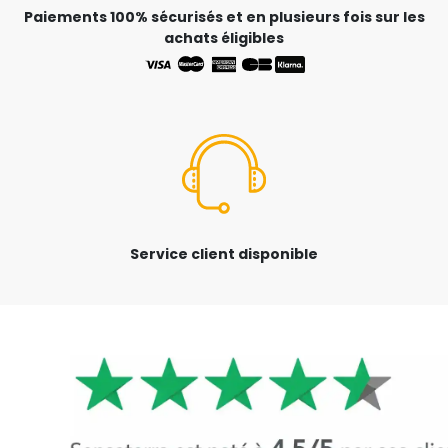
Paiements 100% sécurisés et en plusieurs fois sur les
achats éligibles
Service client disponible