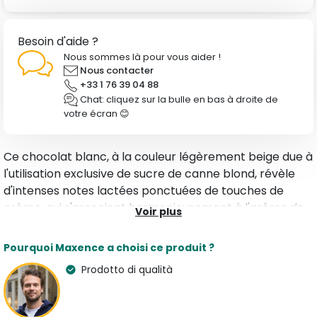
Besoin d'aide ?
Nous sommes là pour vous aider !
Nous contacter
+33 1 76 39 04 88
Chat: cliquez sur la bulle en bas à droite de
votre écran 😊
Ce chocolat blanc, à la couleur légèrement beige due à
l'utilisation exclusive de sucre de canne blond, révèle
d'intenses notes lactées ponctuées de touches de
crème, qui s'associent harmonieusement à l'arôme de
Voir plus
la gousse de vanille Bourbon.
Pourquoi Maxence a choisi ce produit ?
Caractéristiques
Prodotto di qualità
Type
Arômes
Toutes nos
Crème & Vanille
Gourmandises