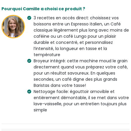
icônes rétro-éclairées est intuitif et simple d’utilisatio
n vous
pourrez p
ersonnalise
r
l’
intensité
, la
longueur
en tasse et la
Pourquoi Camille a choisi ce produit ?
température
de toutes les boissons disponibles en toute
3 recettes en accés direct: choisissez vos
simplicité
.
Delonghi
Dinamica
vous permettra de choisir
boissons entre un Espresso italien, un Café
librement votre
café préféré, moulu ou en grains, et grâce au
classique légèrement plus long avec moins de
moulin intégré
, vous pouvez déguster à tout moment un
caféine ou un café Lungo pour un plaisir
café fraîchement moulu
en choisissant entre
13 niveaux de
durable et concentré, et personnalisez
finesse
.
l’intensité, la longueur en tasse et la
Laissez libre cours à votre imagination et savourez le plaisir de
température
vos recettes lactées préférées grâce à la
buse à vapeur
Broyeur intégré: cette machine moud le grain
traditionnelle
intégrée.
directement quand vous préparez votre café,
La simplicité et l'élégance du
Delonghi
Dinamica
vous
pour un résultat savoureux. En quelques
séduiront. Si vous avez encore des doutes, nos experts
secondes, un café digne des plus grands
peuvent répondre à toutes vos questions au +33 1 76 39 04
Baristas dans votre tasse!
88.
Nettoyage facile: égouttoir amovible et
En savoir plus :
Delonghi
Toutes nos Machines à café à grain
entièrement démontable, il se met dans votre
lave-vaisselle, pour un entretien toujours plus
simple