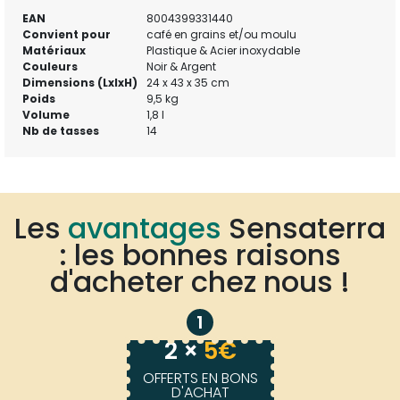
EAN
8004399331440
Convient pour
café en grains et/ou moulu
Matériaux
Plastique & Acier inoxydable
Couleurs
Noir & Argent
Dimensions (LxlxH)
24 x 43 x 35 cm
Poids
9,5 kg
Volume
1,8 l
Nb de tasses
14
Les
avantages
Sensaterra
: les bonnes raisons
d'acheter chez nous !
1
2 ×
5€
OFFERTS EN BONS
D'ACHAT