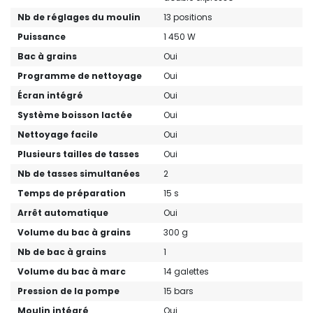
Nb de réglages du moulin
13 positions
Puissance
1 450 W
Bac à grains
Oui
Programme de nettoyage
Oui
Écran intégré
Oui
Système boisson lactée
Oui
Nettoyage facile
Oui
Plusieurs tailles de tasses
Oui
Nb de tasses simultanées
2
Temps de préparation
15 s
Arrêt automatique
Oui
Volume du bac à grains
300 g
Nb de bac à grains
1
Volume du bac à marc
14 galettes
Pression de la pompe
15 bars
Moulin intégré
Oui