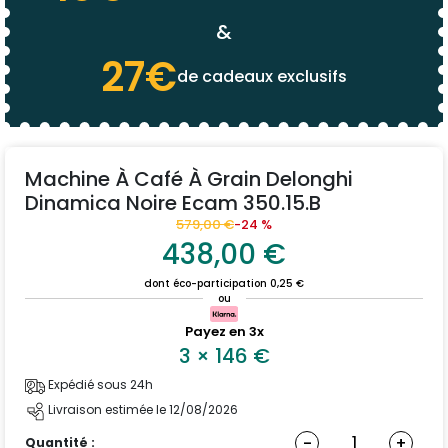
&
27€
de cadeaux exclusifs
Machine À Café À Grain Delonghi
Dinamica Noire Ecam 350.15.B
579,00 €
-24 %
438,00 €
dont éco-participation 0,25 €
ou
Payez en 3x
3
×
146
€
Expédié sous 24h
Livraison estimée le 12/08/2026
-
+
Quantité :