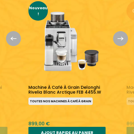
Nouveau
!
i
Machine À Café À Grain Delonghi
Mac
Rivelia Blanc Arctique FEB 4455.W
Riv
TOUTES NOS MACHINES À CAFÉ À GRAIN
TOU
899,00 €
89
AJOUT RAPIDE AU PANIER