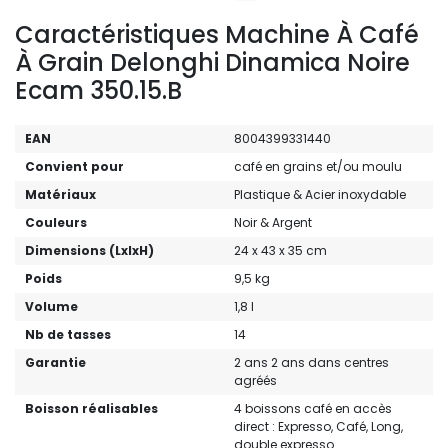
Caractéristiques Machine À Café
À Grain Delonghi Dinamica Noire
Ecam 350.15.B
EAN
8004399331440
Convient pour
café en grains et/ou moulu
Matériaux
Plastique & Acier inoxydable
Couleurs
Noir & Argent
Dimensions (LxlxH)
24 x 43 x 35 cm
Poids
9,5 kg
Volume
1,8 l
Nb de tasses
14
Garantie
2 ans 2 ans dans centres
agréés
Boisson réalisables
4 boissons café en accès
direct : Expresso, Café, Long,
double expresso