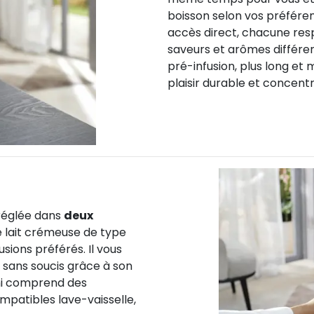
boisson selon vos préfére
accès direct
,
chacune resp
saveurs et arômes différe
pré-infusion, plus long et
plaisir durable et concent
 réglée dans
deux
 lait crémeuse de type
usions préférés. Il vous
 sans soucis grâce à son
i
comprend des
mpatibles lave-vaisselle,