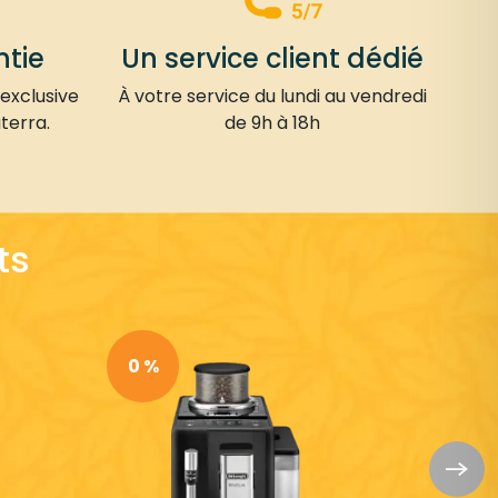
ntie
Un service client dédié
 exclusive
À votre service du lundi au vendredi
terra.
de 9h à 18h
ts
0 %
-9 