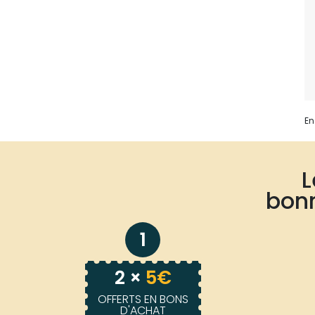
En
bonn
1
2 ×
5€
OFFERTS EN BONS
D'ACHAT