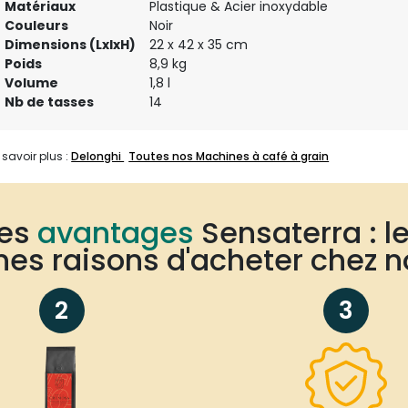
Matériaux
Plastique & Acier inoxydable
Couleurs
Noir
Dimensions (LxlxH)
22 x 42 x 35 cm
Poids
8,9 kg
Volume
1,8 l
Nb de tasses
14
 savoir plus :
Delonghi
Toutes nos Machines à café à grain
Les
avantages
Sensaterra : l
es raisons d'acheter chez n
2
3