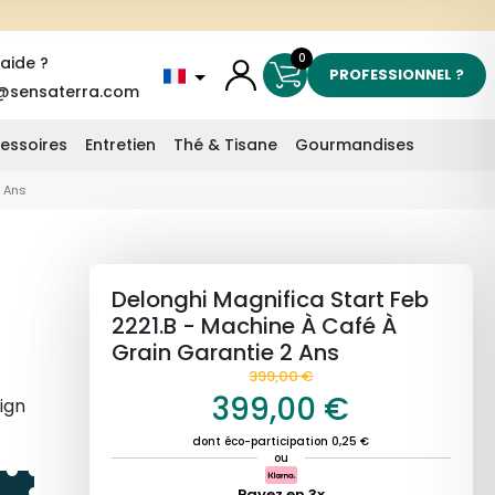
0
'aide ?
PROFESSIONNEL ?
@sensaterra.com
essoires
Entretien
Thé & Tisane
Gourmandises
2 Ans
Delonghi Magnifica Start Feb
2221.B - Machine À Café À
Grain Garantie 2 Ans
399,00 €
399,00 €
ign
dont éco-participation 0,25 €
e au
ou
Payez en 3x