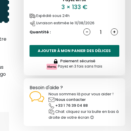
3
×
133
€
ne
Expédié sous 24h
Livraison estimée le 11/08/2026
-
+
Quantité :
us
tre
AJOUTER À MON PANIER DES DÉLICES
Paiement sécurisé
us
Payez en 3 fois sans frais
nghi
ngo
Besoin d'aide ?
Nous sommes là pour vous aider !
Nous contacter
+33 1 76 39 04 88
Chat: cliquez sur la bulle en bas à
droite de votre écran 😊