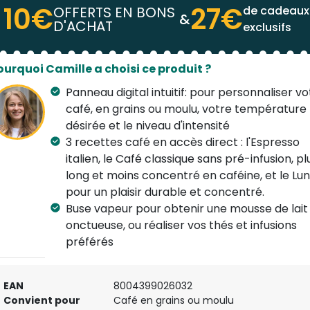
10€
27€
ecette
préférée parmi les
OFFERTS EN BONS
3 disponibles
d'une simple
de cadeaux
&
D'ACHAT
ression et
personnaliser la finesse
de votre café pour u
exclusifs
outure fraîche et
son intensité
, pour un plaisir à chaque
orgée. Pour une expérience complète, la
buse à vapeur
ourquoi Camille a choisi ce produit ?
raditionnelle
intégrée du Magnifica Start de Delonghi vo
Panneau digital intuitif: pour personnaliser vo
ermet de préparer manuellement vos cappuccinos et
café, en grains ou moulu, votre température
ecettes de lait préférées
ou de préparer vos infusions
désirée et le niveau d'intensité
avorites.
3 recettes café en accès direct : l'Espresso
italien, le Café classique sans pré-infusion, pl
aissez-vous inspirer par la simplicité et l'élégance du Delo
long et moins concentré en caféine, et le Lu
agnifica Start et nos experts répondront à toutes vos
pour un plaisir durable et concentré.
uestions au +33 1 76 39 04 88.
Buse vapeur pour obtenir une mousse de lait
onctueuse, ou réaliser vos thés et infusions
préférés
EAN
8004399026032
Convient pour
Café en grains ou moulu