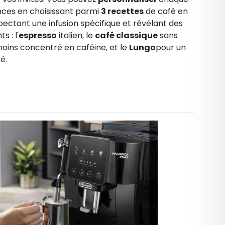
nces en choisissant parmi
3 recettes
de café en
ectant une infusion spécifique et révélant des
nts
: l'
espresso
italien, le
café classique
sans
 moins concentré en caféine, et
le
Lungo
pour un
ré
.