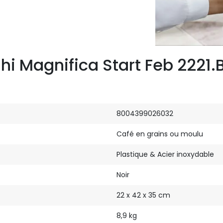
hi Magnifica Start Feb 2221.
8004399026032
Café en grains ou moulu
Plastique & Acier inoxydable
Noir
22 x 42 x 35 cm
8,9 kg