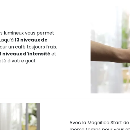
 lumineux vous permet
jusqu’à
13 niveaux de
ur un café toujours frais.
3 niveaux d’intensité
et
té à votre goût.
Avec la
Magnifica
Start d
même temps pour vous et v