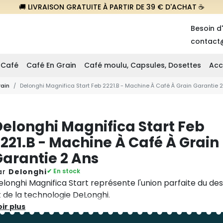
🚚 LIVRAISON GRATUITE À PARTIR DE 39 € D'ACHAT ☕
Besoin d
contact
 Café
Café En Grain
Café moulu, Capsules, Dosettes
Acc
rain
Delonghi Magnifica Start Feb 2221.B - Machine À Café À Grain Garantie 
Delonghi Magnifica Start Feb
221.B - Machine À Café À Grain
Garantie 2 Ans
ar
Delonghi
✔ En stock
elonghi Magnifica Start représente l'union parfaite du des
t de la technologie DeLonghi.
es mots clés sont simplicité et attention aux détails : grâc
ir plus
anneau numérique intuitif
, vous pouvez choisir votre