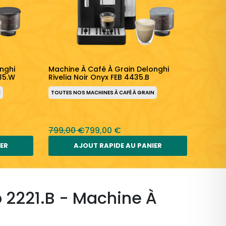
nghi
Machine À Café À Grain Delonghi
Machin
435.W
Rivelia Noir Onyx FEB 4435.B
Prima
N
TOUTES NOS MACHINES À CAFÉ À GRAIN
TOUTES
799,00 €
799,00 €
1 399
IER
AJOUT RAPIDE AU PANIER
b 2221.B - Machine À