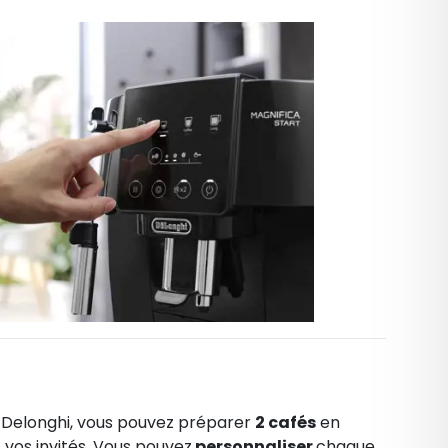
e
Delonghi
, vous pouvez préparer
2 cafés
en
os invités. Vous pouvez
personnaliser
chaque