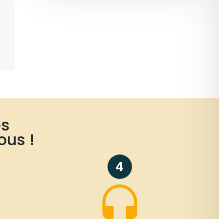
es
ous !
4