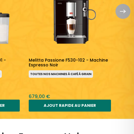
1 -
Melitta Passione F530-102 - Machine
Melitt
Espresso Noir
Espres
N
TOUTES NOS MACHINES À CAFÉ À GRAIN
TOUTES
679,00 €
599,0
IER
AJOUT RAPIDE AU PANIER