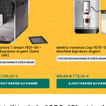
arista T Smart F831-101 -
Melitta Varianza Csp F570-10
Espresso Argent (Sans
Machine Espresso Argent
 Lait)
TOUTES NOS MACHINES À CAFÉ À GRAI
 MACHINES À CAFÉ À GRAIN
€
799,00 €
819,00 €
779,00 €
OUT RAPIDE AU PANIER
AJOUT RAPIDE AU PAN