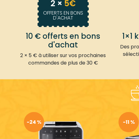
2 ×
5€
OFFERTS EN BONS
D'ACHAT
10 € offerts en bons
1×1 
d'achat
Des prod
sélect
2 × 5 € à utiliser sur vos prochaines
commandes de plus de 30 €
-24 %
-11 %