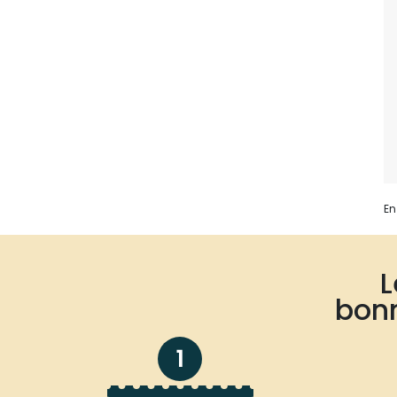
En
bonn
1