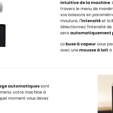
intuitive de la machine
.
travers le menu de manièr
vos boissons en paramétran
mouture, l
'intensité
et la
Sélectionnez l'intensité de
sera
automatiquement
La
buse à vapeur
vous per
avec une
mousse à lait
à 
rage automatiques
sont
e menu: votre machine à
à quel moment vous devez