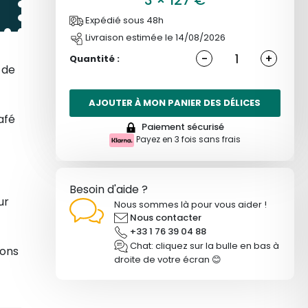
3
×
127
€
ré-
Expédié sous 48h
t
Livraison estimée le 14/08/2026
s
à
-
+
Quantité :
 de
AJOUTER À MON PANIER DES DÉLICES
afé
Paiement sécurisé
Payez en 3 fois sans frais
tta
33 1
Besoin d'aide ?
ur
Nous sommes là pour vous aider !
Nous contacter
+33 1 76 39 04 88
Chat: cliquez sur la bulle en bas à
sons
droite de votre écran 😊