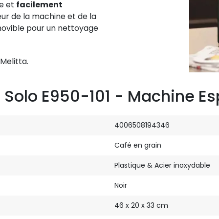
e et
facilement
eur de la machine et de la
movible pour un nettoyage
Melitta.
a Solo E950-101 - Machine Es
4006508194346
Café en grain
Plastique & Acier inoxydable
Noir
46 x 20 x 33 cm