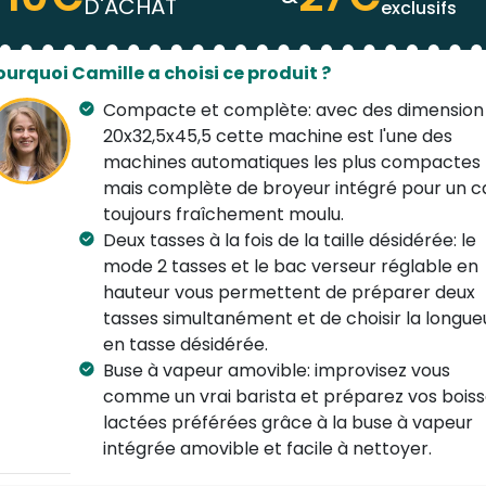
D'ACHAT
afé et la
longueur en tasse.
La température sera
exclusifs
utomatiquement programmé et grâce à la fonction de p
nfusion vous pourrez savourez un café au parfait arôme. E
ourquoi Camille a choisi ce produit ?
our un plaisir partagé vous pourrez préparer
deux tasse
Compacte et complète: avec des dimension
 fois.
20x32,5x45,5 cette machine est l'une des
e nettoyage est aussi facilité par les
programmes de
machines automatiques les plus compactes
ettoyage et détartrage
automatique facilement
mais complète de broyeur intégré pour un c
ccesibles via le menu.
toujours fraîchement moulu.
Deux tasses à la fois de la taille désidérée: le
aissez-vous inspirer par la simplicité et l'élégance du Meli
mode 2 tasses et le bac verseur réglable en
olo et nos experts répondront à toutes vos questions au +
hauteur vous permettent de préparer deux
6 39 04 88.
tasses simultanément et de choisir la longue
en tasse désidérée.
Buse à vapeur amovible: improvisez vous
comme un vrai barista et préparez vos bois
lactées préférées grâce à la buse à vapeur
intégrée amovible et facile à nettoyer.