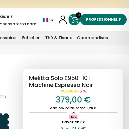
0
'aide ?
PROFESSIONNEL ?
@sensaterra.com
essoires
Entretien
Thé & Tisane
Gourmandises
Melitta Solo E950-101 -
Machine Espresso Noir
399,00 €
-5 %
tta
379,00 €
dont éco-participation 0,20 €
ser
ou
l
Payez en 3x
e