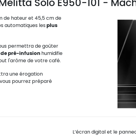
 Melitta Solo E950-101 - Mac
m de hateur et 45,5 cm de
es automatiques les
plus
vous permettra de goûter
 de pré-infusion
humidifie
ut l'
arôme de votre café.
tra une érogation
t vous pourrez préparé
L’écran digital et le pan