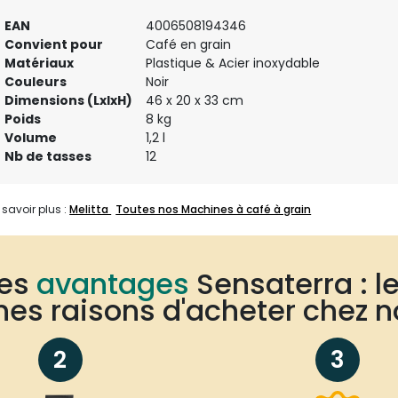
EAN
4006508194346
Convient pour
Café en grain
Matériaux
Plastique & Acier inoxydable
Couleurs
Noir
Dimensions (LxlxH)
46 x 20 x 33 cm
Poids
8 kg
Volume
1,2 l
Nb de tasses
12
 savoir plus :
Melitta
Toutes nos Machines à café à grain
Les
avantages
Sensaterra : l
es raisons d'acheter chez n
2
3