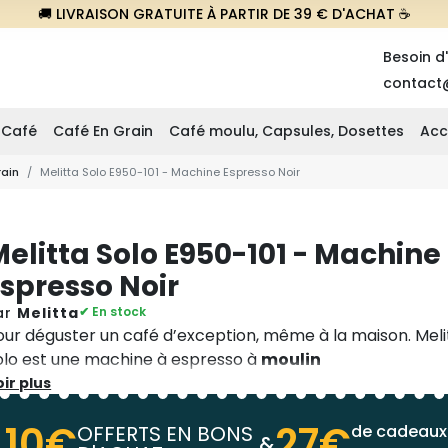
🚚 LIVRAISON GRATUITE À PARTIR DE 39 € D'ACHAT ☕
Besoin d
contact
 Café
Café En Grain
Café moulu, Capsules, Dosettes
Acc
rain
Melitta Solo E950-101 - Machine Espresso Noir
elitta Solo E950-101 - Machine
Espresso Noir
ar
Melitta
✔ En stock
our déguster un café d’exception, même à la maison. Meli
olo est une machine à espresso à
moulin
ntégré
ultrasilencieux
au design compact. Simple à utili
ir plus
râce au
panneau à boutons intuitif
et
à
l'écran digita
10€
27€
us pourrez choisir en toute simplicité l'
OFFERTS EN BONS
intensité
de cadeaux
de votr
&