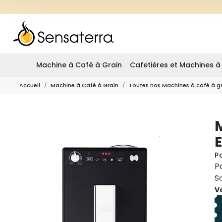
Machine à Café à Grain
Cafetières et Machines à
Accueil
Machine à Café à Grain
Toutes nos Machines à café à g
M
P
P
S
i
Vo
g
vo