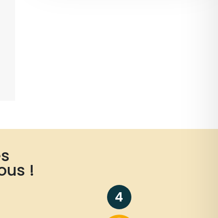
es
ous !
4