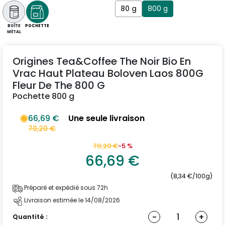
80 g
800 g
BOÎTE
POCHETTE
MÉTAL
Origines Tea&Coffee The Noir Bio En
Vrac Haut Plateau Boloven Laos 800G
Fleur De The 800 G
Pochette 800 g
66,69 €
Une seule livraison
70,20 €
70,20 €
-5 %
66,69 €
(8,34 €/100g)
Préparé et expédié sous 72h
Livraison estimée le 14/08/2026
-
+
Quantité :