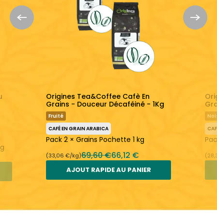
journée
Toute la journée
En savoir plus :
Origines Tea&Coffee
Thé Noir
u
Origines Tea&Coffee Cafè En
Ori
Grains - Douceur Décaféiné - 1Kg
Gra
Fruité
Noi
CAFÉ EN GRAIN ARABICA
CAF
Pack 2 × Grains Pochette 1 kg
Pac
kg
69,60 €
66,12 €
(33,06 €/kg)
(28,
AJOUT RAPIDE AU PANIER