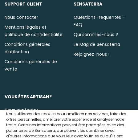
SUPPORT CLIENT
SENSATERRA
Nous contacter
Questions Fréquentes -
FAQ
Mentions légales et
politique de confidentialité
Qui sommes-nous ?
Conditions générales
Le Mag de Sensaterra
d'utilisation
Rejoignez-nous !
Conditions générales de
vente
VOUS ÊTES ARTISAN?
Nous contacter
Nous utilisons des cookies pour améliorer nos services, faire des
offres personnelles, améliorer votre expérience et analyser notre
trafic. Certaines informations peuvent être partagées avec des
partenaires de Sensaterra, qui peuvent les combiner avec
d'autres informations que vous leur avez fournies ou qu'ils ont