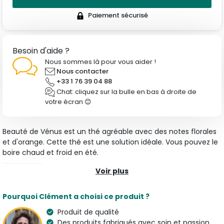
Paiement sécurisé
Besoin d'aide ?
Nous sommes là pour vous aider !
Nous contacter
+33 1 76 39 04 88
Chat: cliquez sur la bulle en bas à droite de
votre écran 😊
Beauté de Vénus est un thé agréable avec des notes florales
et d'orange. Cette thé est une solution idéale. Vous pouvez le
boire chaud et froid en été.
Voir plus
Caractéristiques
Type
Arômes
Pourquoi Clément a choisi ce produit ?
Toutes nos Tisanes
Floral & Orange
Produit de qualité
Origine
Pays de l'artisan
Des produits fabriqués avec soin et passion