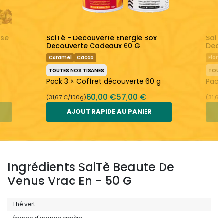
ise
SaiTè - Decouverte Energie Box
Sai
Decouverte Cadeaux 60 G
De
Caramel
Cacao
Flor
TOUTES NOS TISANES
TOU
Pack 3 × Coffret découverte 60 g
Pac
60,00 €
57,00 €
(31,67 €/100g)
(31,
AJOUT RAPIDE AU PANIER
Ingrédients SaiTè Beaute De
Venus Vrac En - 50 G
Thé vert
écorce d'orange amère