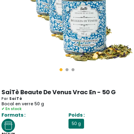
SaiTè Beaute De Venus Vrac En - 50 G
Par
SaiTè
Bocal en verre 50 g
✔ En stock
Formats :
Poids :
50 g
BOCAL EN