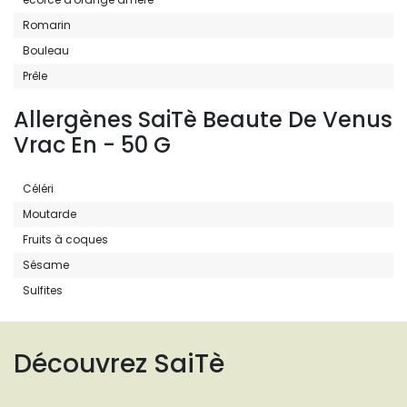
Romarin
Bouleau
Prêle
Allergènes SaiTè Beaute De Venus
Vrac En - 50 G
Céléri
Moutarde
Fruits à coques
Sésame
Sulfites
Découvrez SaiTè