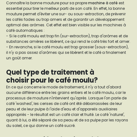
Connaître la bonne mouture pour sa propre
machine à café
est
essentiel pour tirer le meilleur parti de son café. En effet, la bonne
mouture permet d'éviter une sur- ou sous-extraction, de prévenir
les cafés fades ou trop amers et de garantir un développement
optimal des arômes. Cet effet est bien visible sur les machines à
café automatiques :
- Si le café moulu est trop fin (sur-extraction), trop d'arômes et de
substances amères se libèrent, ce qui rend le café très fort et amer.
- En revanche, si le café moulu est trop grossier (sous-extraction),
il n'y a pas assez d'arômes qui se libèrent et le café a finalement
un goût amer.
Quel type de traitement à
choisir pour le café moulu?
En ce qui concerne le mode de traitement, il n'y a tout d'abord
aucune différence entre les grains entiers et le café moulu, car le
processus de mouture n'intervient qu'après. Lorsque l'on parle de
café 'washed', les cerises de café ont été débarrassées de leur
peau et de leur pulpe à l'aide d'eau et d'appareils auxiliaires
appropriés - le résultat est un café clair et fruité. Le café 'naturel',
quant à lui, a été séparé de sa peau et de sa pulpe par les rayons
du soleil, ce qui donne un café sucré.