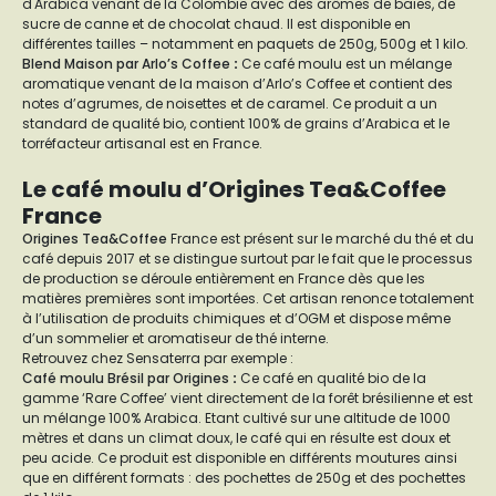
d'Arabica venant de la Colombie avec des arômes de baies, de
sucre de canne et de chocolat chaud. Il est disponible en
différentes tailles – notamment en paquets de 250g, 500g et 1 kilo.
Blend Maison par Arlo’s Coffee
:
Ce café moulu est un mélange
aromatique venant de la maison d’Arlo’s Coffee et contient des
notes d’agrumes, de noisettes et de caramel. Ce produit a un
standard de qualité bio, contient 100% de grains d’Arabica et le
torréfacteur artisanal est en France.
Le café moulu d’Origines Tea&Coffee
France
Origines Tea&Coffee
France est présent sur le marché du thé et du
café depuis 2017 et se distingue surtout par le fait que le processus
de production se déroule entièrement en France dès que les
matières premières sont importées. Cet artisan renonce totalement
à l’utilisation de produits chimiques et d’OGM et dispose même
d’un sommelier et aromatiseur de thé interne.
Retrouvez chez Sensaterra par exemple :
Café moulu Brésil par Origines
:
Ce café en qualité bio de la
gamme ‘Rare Coffee’ vient directement de la forêt brésilienne et est
un mélange 100% Arabica. Etant cultivé sur une altitude de 1000
mètres et dans un climat doux, le café qui en résulte est doux et
peu acide. Ce produit est disponible en différents moutures ainsi
que en différent formats : des pochettes de 250g et des pochettes