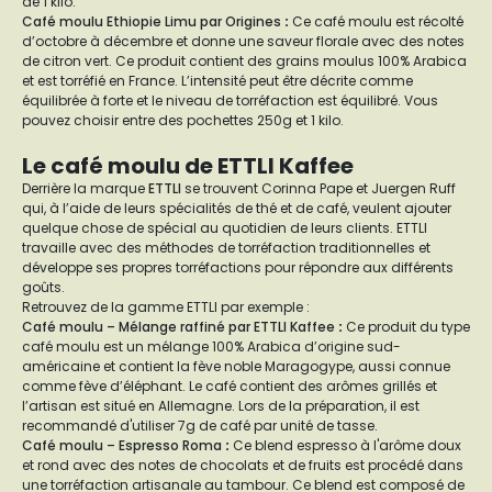
de 1 kilo.
Café moulu Ethiopie Limu par Origines
:
Ce café moulu est récolté
d’octobre à décembre et donne une saveur florale avec des notes
de citron vert. Ce produit contient des grains moulus 100% Arabica
et est torréfié en France. L’intensité peut être décrite comme
équilibrée à forte et le niveau de torréfaction est équilibré. Vous
pouvez choisir entre des pochettes 250g et 1 kilo.
Le café moulu de ETTLI Kaffee
Derrière la marque
ETTLI
se trouvent Corinna Pape et Juergen Ruff
qui, à l’aide de leurs spécialités de thé et de café, veulent ajouter
quelque chose de spécial au quotidien de leurs clients. ETTLI
travaille avec des méthodes de torréfaction traditionnelles et
développe ses propres torréfactions pour répondre aux différents
goûts.
Retrouvez de la gamme ETTLI par exemple :
Café moulu – Mélange raffiné par ETTLI Kaffee
:
Ce produit du type
café moulu est un mélange 100% Arabica d’origine sud-
américaine et contient la fève noble Maragogype, aussi connue
comme fève d’éléphant. Le café contient des arômes grillés et
l’artisan est situé en Allemagne. Lors de la préparation, il est
recommandé d'utiliser 7g de café par unité de tasse.
Café moulu – Espresso Roma
:
Ce blend espresso à l'arôme doux
et rond avec des notes de chocolats et de fruits est procédé dans
une torréfaction artisanale au tambour. Ce blend est composé de