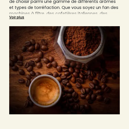
de choisir parmi une gamme de différents arômes
et types de torréfaction. Que vous soyez un fan des
machines à filtre, des cafetières italiennes, des
Voir plus
cafetières piston (aussi connues sous le nom de
French Press) ou autres, le café moulu est toujours
un composant indispensable.
Nous vous expliquerons sur cette page pourquoi le
bon degré de mouture est essentiel pour savourer
un café parfait.
Découvrez ici aussi tous nos cafés moulus des
artisans locaux de France, Italie et Allemagne,
comme par exemple d’Arlo’s Coffee, d'Origines
Tea&Coffee France, d'Ettli Kaffee, et bien d’autres.
Trouvez sur Sensaterra votre prochain torréfacteur
préféré, qu'il soit italien, allemand ou français.