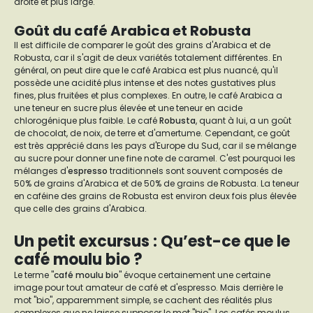
droite et plus large.
Goût du café Arabica et Robusta
Il est difficile de comparer le goût des grains d'Arabica et de
Robusta, car il s'agit de deux variétés totalement différentes. En
général, on peut dire que le café Arabica est plus nuancé, qu'il
possède une acidité plus intense et des notes gustatives plus
fines, plus fruitées et plus complexes. En outre, le café Arabica a
une teneur en sucre plus élevée et une teneur en acide
chlorogénique plus faible. Le café
Robusta
, quant à lui, a un goût
de chocolat, de noix, de terre et d'amertume. Cependant, ce goût
est très apprécié dans les pays d'Europe du Sud, car il se mélange
au sucre pour donner une fine note de caramel. C'est pourquoi les
mélanges d'
espresso
traditionnels sont souvent composés de
50% de grains d'Arabica et de 50% de grains de Robusta. La teneur
en caféine des grains de Robusta est environ deux fois plus élevée
que celle des grains d'Arabica.
Un petit excursus : Qu’est-ce que le
café moulu bio ?
Le terme "
café moulu bio
" évoque certainement une certaine
image pour tout amateur de café et d'espresso. Mais derrière le
mot "bio", apparemment simple, se cachent des réalités plus
complexes que ne laisse supposer le mot "bio". Les cafés moulus