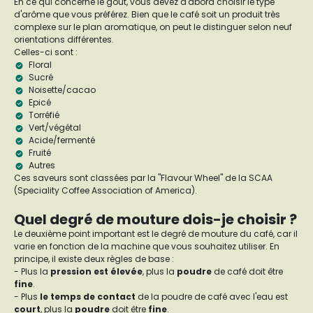
En ce qui concerne le goût, vous devez d'abord choisir le type
d'arôme que vous préférez. Bien que le café soit un produit très
complexe sur le plan aromatique, on peut le distinguer selon neuf
orientations différentes.
Celles-ci sont :
Floral
Sucré
Noisette/cacao
Epicé
Torréfié
Vert/végétal
Acide/fermenté
Fruité
Autres
Ces saveurs sont classées par la "Flavour Wheel" de la SCAA
(Speciality Coffee Association of America).
Quel degré de mouture dois-je choisir ?
Le deuxième point important est le degré de mouture du café, car il
varie en fonction de la machine que vous souhaitez utiliser. En
principe, il existe deux règles de base :
- Plus la
pression est élevée
, plus la
poudre
de café doit être
fine
.
- Plus
le temps de contact
de la poudre de café avec l'eau est
court
, plus la
poudre
doit être
fine
.