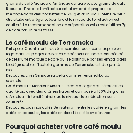
grains de café Arabica d’Amérique centrale et des grains de café
Robusta d’Inde. Le torréfacteur est allemand et prépare ce
mélange dans des pochettes de 500g et d’un kilo. L’intensité peut
être située entre léger et équilibré et le niveau de torréfaction est
équilibré. La recommandation de préparation est ainsi d’utiliser 7g
de café par unité de tasse.
Le café moulu de Terramoka
Philippe et Chantal ont trouvé l’inspiration pour leur entreprise en
regardant les plages couvertes de déchets en Inde et ont décidé
de créer une marque de café qui se distingue par ses emballages
biodégradables. Toute la gamme de
Terramoka
est de qualité
bio.
Découvrez chez Sensaterra de la gamme Terramokka par
exemple :
Café moulu – Monsieur Albert
:
Ce café d’origine du Pérou est en
qualité bio avec des arômes fruités et composé à 100% de grains
d’Arabica. L’intensité ainsi que le niveau de torréfaction sont
équilibrés.
Découvrez tous nos cafés Sensaterra – entre les cafés en grain, les
cafés en capsules, les cafés en
dosette
s, et bien d’autres.
Pourquoi acheter votre café moulu