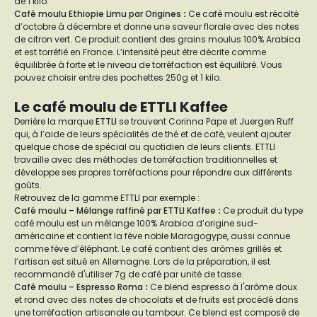
de 1 kilo.
Café moulu Ethiopie Limu par Origines
:
Ce café moulu est récolté
d’octobre à décembre et donne une saveur florale avec des notes
de citron vert. Ce produit contient des grains moulus 100% Arabica
et est torréfié en France. L’intensité peut être décrite comme
équilibrée à forte et le niveau de torréfaction est équilibré. Vous
pouvez choisir entre des pochettes 250g et 1 kilo.
Le café moulu de ETTLI Kaffee
Derrière la marque
ETTLI
se trouvent Corinna Pape et Juergen Ruff
qui, à l’aide de leurs spécialités de thé et de café, veulent ajouter
quelque chose de spécial au quotidien de leurs clients. ETTLI
travaille avec des méthodes de torréfaction traditionnelles et
développe ses propres torréfactions pour répondre aux différents
goûts.
Retrouvez de la gamme ETTLI par exemple :
Café moulu – Mélange raffiné par ETTLI Kaffee
:
Ce produit du type
café moulu est un mélange 100% Arabica d’origine sud-
américaine et contient la fève noble Maragogype, aussi connue
comme fève d’éléphant. Le café contient des arômes grillés et
l’artisan est situé en Allemagne. Lors de la préparation, il est
recommandé d'utiliser 7g de café par unité de tasse.
Café moulu – Espresso Roma
:
Ce blend espresso à l'arôme doux
et rond avec des notes de chocolats et de fruits est procédé dans
une torréfaction artisanale au tambour. Ce blend est composé de