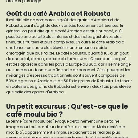
droite et plus large.
Goût du café Arabica et Robusta
Il est difficile de comparer le goût des grains d'Arabica et de
Robusta, car il s'agit de deux variétés totalement différentes. En
général, on peut dire que le café Arabica est plus nuancé, qu'il
possède une acidité plus intense et des notes gustatives plus
fines, plus fruitées et plus complexes. En outre, le café Arabica a
une teneur en sucre plus élevée et une teneur en acide
chlorogénique plus faible. Le café
Robusta
, quant à lui, a un goût
de chocolat, de noix, de terre et d'amertume. Cependant, ce goût
est très apprécié dans les pays d'Europe du Sud, car il se mélange
au sucre pour donner une fine note de caramel. C'est pourquoi les
mélanges d'
espresso
traditionnels sont souvent composés de
50% de grains d'Arabica et de 50% de grains de Robusta. La teneur
en caféine des grains de Robusta est environ deux fois plus élevée
que celle des grains d'Arabica.
Un petit excursus : Qu’est-ce que le
café moulu bio ?
Le terme "
café moulu bio
" évoque certainement une certaine
image pour tout amateur de café et d'espresso. Mais derrière le
mot "bio", apparemment simple, se cachent des réalités plus
complexes que ne laisse supposer le mot "bio". Les cafés moulus