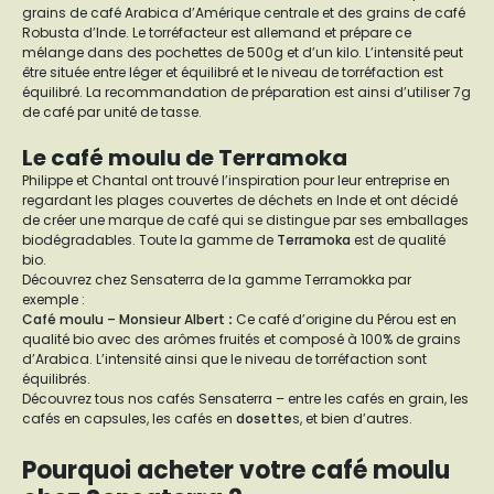
grains de café Arabica d’Amérique centrale et des grains de café
Robusta d’Inde. Le torréfacteur est allemand et prépare ce
mélange dans des pochettes de 500g et d’un kilo. L’intensité peut
être située entre léger et équilibré et le niveau de torréfaction est
équilibré. La recommandation de préparation est ainsi d’utiliser 7g
de café par unité de tasse.
Le café moulu de Terramoka
Philippe et Chantal ont trouvé l’inspiration pour leur entreprise en
regardant les plages couvertes de déchets en Inde et ont décidé
de créer une marque de café qui se distingue par ses emballages
biodégradables. Toute la gamme de
Terramoka
est de qualité
bio.
Découvrez chez Sensaterra de la gamme Terramokka par
exemple :
Café moulu – Monsieur Albert
:
Ce café d’origine du Pérou est en
qualité bio avec des arômes fruités et composé à 100% de grains
d’Arabica. L’intensité ainsi que le niveau de torréfaction sont
équilibrés.
Découvrez tous nos cafés Sensaterra – entre les cafés en grain, les
cafés en capsules, les cafés en
dosette
s, et bien d’autres.
Pourquoi acheter votre café moulu