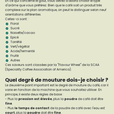
En ce qui concerne le goût, vous devez d'abord choisir le type
d'arôme que vous préférez. Bien que le café soit un produit très
complexe sur le plan aromatique, on peut le distinguer selon neuf
orientations différentes.
Celles-ci sont :
Floral
Sucré
Noisette/cacao
Epicé
Torréfié
Vert/végétal
Acide/fermenté
Fruité
Autres
Ces saveurs sont classées par la "Flavour Wheel" de la SCAA
(Speciality Coffee Association of America).
Quel degré de mouture dois-je choisir ?
Le deuxième point important est le degré de mouture du café, car il
varie en fonction de la machine que vous souhaitez utiliser. En
principe, il existe deux règles de base :
- Plus la
pression est élevée
, plus la
poudre
de café doit être
fine
.
- Plus
le temps de contact
de la poudre de café avec l'eau est
court
, plus la
poudre
doit être
fine
.