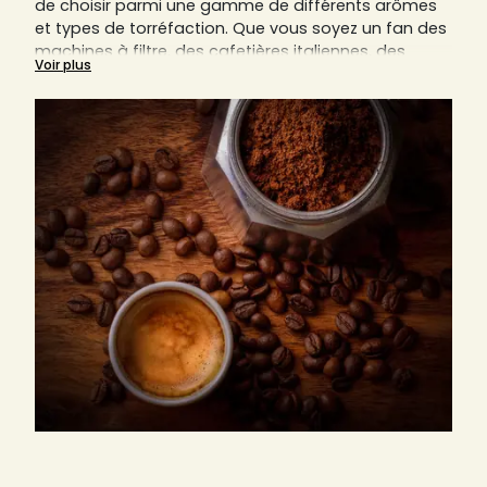
de choisir parmi une gamme de différents arômes
et types de torréfaction. Que vous soyez un fan des
machines à filtre, des cafetières italiennes, des
Voir plus
cafetières piston (aussi connues sous le nom de
French Press) ou autres, le café moulu est toujours
un composant indispensable.
Nous vous expliquerons sur cette page pourquoi le
bon degré de mouture est essentiel pour savourer
un café parfait.
Découvrez ici aussi tous nos cafés moulus des
artisans locaux de France, Italie et Allemagne,
comme par exemple d’Arlo’s Coffee, d'Origines
Tea&Coffee France, d'Ettli Kaffee, et bien d’autres.
Trouvez sur Sensaterra votre prochain torréfacteur
préféré, qu'il soit italien, allemand ou français.