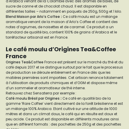
d'Arabica venant de la Colombie avec des arômes de baies, de
sucre de canne et de chocolat chaud. Il est disponible en
différentes tailles – notamment en paquets de 250g, 500g et 1 kilo.
Blend Maison par Arlo’s Coffee
:
Ce café moulu est un mélange
aromatique venant de la maison d’Arlo’s Coffee et contient des
notes d’agrumes, de noisettes et de caramel. Ce produit a un
standard de qualité bio, contient 100% de grains d’Arabica et le
torréfacteur artisanal est en France.
Le café moulu d’Origines Tea&Coffee
France
Origines Tea&Coffee
France est présent sur le marché du thé et du
café depuis 2017 et se distingue surtout par le fait que le processus
de production se déroule entièrement en France dès que les
matières premières sont importées. Cet artisan renonce totalement
à l’utilisation de produits chimiques et d’OGM et dispose même
d’un sommelier et aromatiseur de thé interne.
Retrouvez chez Sensaterra par exemple :
Café moulu Brésil par Origines
:
Ce café en qualité bio de la
gamme ‘Rare Coffee’ vient directement de la forêt brésilienne et est
un mélange 100% Arabica. Etant cultivé sur une altitude de 1000
mètres et dans un climat doux, le café qui en résulte est doux et
peu acide. Ce produit est disponible en différents moutures ainsi
que en différent formats : des pochettes de 250g et des pochettes