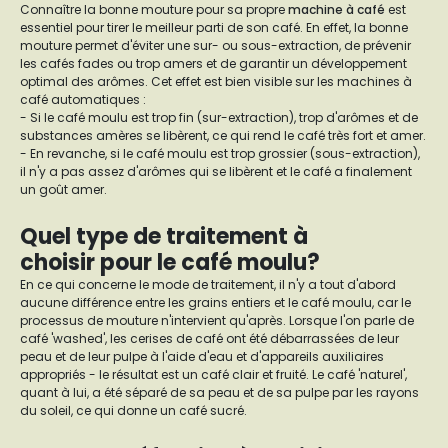
Connaître la bonne mouture pour sa propre
machine à café
est
essentiel pour tirer le meilleur parti de son café. En effet, la bonne
mouture permet d'éviter une sur- ou sous-extraction, de prévenir
les cafés fades ou trop amers et de garantir un développement
optimal des arômes. Cet effet est bien visible sur les machines à
café automatiques :
- Si le café moulu est trop fin (sur-extraction), trop d'arômes et de
substances amères se libèrent, ce qui rend le café très fort et amer.
- En revanche, si le café moulu est trop grossier (sous-extraction),
il n'y a pas assez d'arômes qui se libèrent et le café a finalement
un goût amer.
Quel type de traitement à
choisir pour le café moulu?
En ce qui concerne le mode de traitement, il n'y a tout d'abord
aucune différence entre les grains entiers et le café moulu, car le
processus de mouture n'intervient qu'après. Lorsque l'on parle de
café 'washed', les cerises de café ont été débarrassées de leur
peau et de leur pulpe à l'aide d'eau et d'appareils auxiliaires
appropriés - le résultat est un café clair et fruité. Le café 'naturel',
quant à lui, a été séparé de sa peau et de sa pulpe par les rayons
du soleil, ce qui donne un café sucré.