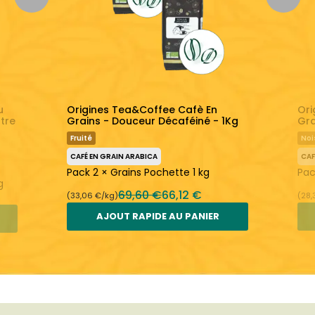
u
Origines Tea&Coffee Cafè En
Ori
tre
Grains - Douceur Décaféiné - 1Kg
Gra
Fruité
Noi
CAFÉ EN GRAIN ARABICA
CAF
Pack 2 × Grains Pochette 1 kg
Pac
g
69,60 €
66,12 €
(33,06 €/kg)
(28,
AJOUT RAPIDE AU PANIER