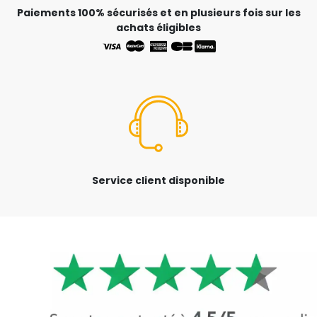
Paiements 100% sécurisés et en plusieurs fois sur les
achats éligibles
Service client disponible