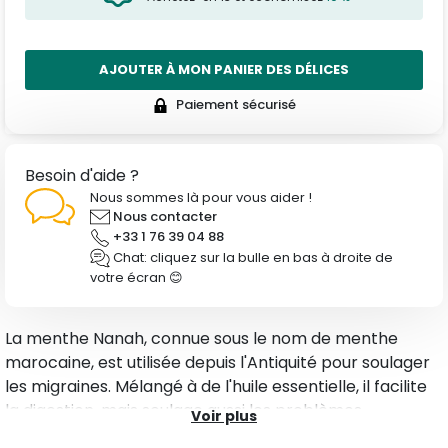
AJOUTER À MON PANIER DES DÉLICES
Paiement sécurisé
Besoin d'aide ?
Nous sommes là pour vous aider !
Nous contacter
+33 1 76 39 04 88
Chat: cliquez sur la bulle en bas à droite de
votre écran 😊
La menthe Nanah, connue sous le nom de menthe
marocaine, est utilisée depuis l'Antiquité pour soulager
les migraines. Mélangé à de l'huile essentielle, il facilite
la digestion, mais soulage aussi les problèmes
Voir plus
respiratoires en cas de congestion, de sinusite et de